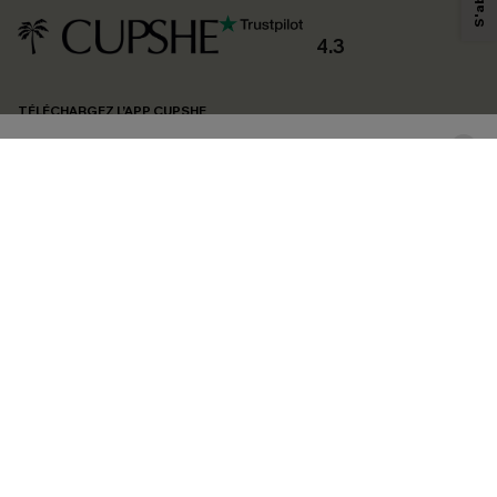
produits susceptibles de vous intéresser, conformément à notre
Politique de
confidentialité
. Vous pouvez vous désabonner à tout moment.
4.3
S'ABONNER
TÉLÉCHARGEZ L’APP CUPSHE
SUIVEZ-NOUS
©2026 CUPSHE FRANCE
Voir nôtre
déclaration d'accessibilité
et notre
politique de confidentialité.
Gestion des cookies