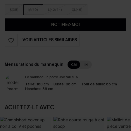
S(38)
M(40)
L(42/44)
XL(46)
NOTIFIEZ-MOI
VOIR ARTICLES SIMILAIRES
Mensurations du mannequin
CM
IN
Le mannequin porte une taille:
S
Taille:
168 cm
Buste:
86 cm
Tour de taille:
66 cm
Hanches:
86 cm
ACHETEZ‑LE AVEC