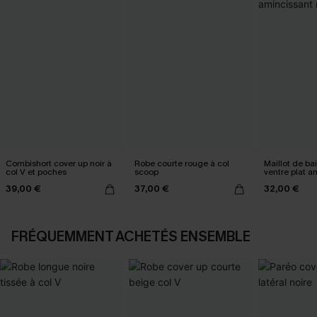
Combishort cover up noir à
Robe courte rouge à col
Maillot de ba
col V et poches
scoop
ventre plat a
ruché
39,00 €
37,00 €
32,00 €
FRÉQUEMMENT ACHETÉS ENSEMBLE