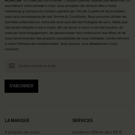
ACHETÉS
! *Un code par commande. Chaque code est valable une seule fois.
En
soumettant votre adresse e-mail, vous acceptez de recevoir des e-mails
marketing (y compris du contenu généré par l'IA) de Cupshe et reconnaissez
avoir pris connaissance de nos
Termes & Conditions
. Nous pouvons utiliser les
données collectées sur notre site ainsi que des technologies de suivi, telles que
des pixels intégrés à nos e-mails, afin de savoir si ceux-ci ont été ouverts, de
mesurer votre engagement, de personnaliser nos contenus et nos offres, et de
vous recommander des produits susceptibles de vous intéresser, conformément
à notre
Politique de confidentialité
. Vous pouvez vous désabonner à tout
moment.
S'ABONNER
LA MARQUE
SERVICES
À propos de nous
Livraison offerte dès 55 €