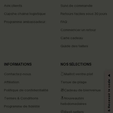
Avis clients
Suivi de commande
Cupshe chaîne logistique
Retours faciles sous 30 jours
Programme ambassadeur
FAQ
Commencer un retour
Carte cadeau
Guide des tailles
PROFITEZ DE -15%
INFORMATIONS
NOS SÉLECTIONS
-15% dès 2 Achetés par E-mail
Contactez-nous
🩱Maillot ventre plat
*Un code par commande, valable une seule fois.
S'abonner & Recevoir le code
Affiliation
Tenue de plage
Politique de confidentialité
🎁Cadeau de bienvenue
Termes & Conditions
🔝Nouveautés
En soumettant votre adresse e-mail, vous acceptez de recevoir des e-mails
marketing (y compris du contenu généré par l'IA) de Cupshe et
hebdomadaires
Programme de fidélité
reconnaissez avoir pris connaissance de nos
Termes & Conditions
. Nous
pouvons utiliser les données collectées sur notre site ainsi que des
😍Best-sellers