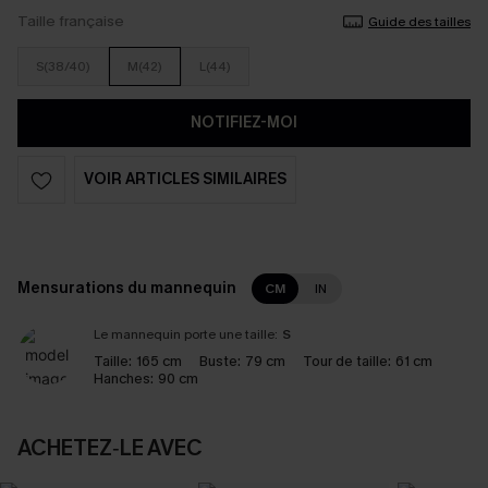
Taille française
Guide des tailles
S(38/40)
M(42)
L(44)
NOTIFIEZ-MOI
VOIR ARTICLES SIMILAIRES
Mensurations du mannequin
CM
IN
Le mannequin porte une taille:
S
Taille:
165 cm
Buste:
79 cm
Tour de taille:
61 cm
Hanches:
90 cm
ACHETEZ‑LE AVEC