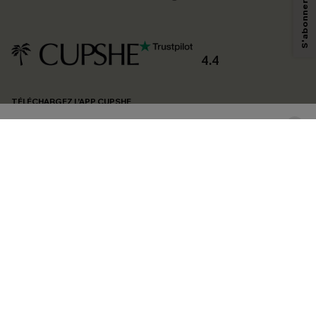
technologies de suivi, telles que des pixels intégrés à nos e-mails, afin de
savoir si ceux-ci ont été ouverts, de mesurer votre engagement, de
personnaliser nos contenus et nos offres, et de vous recommander des
produits susceptibles de vous intéresser, conformément à notre
Politique de
confidentialité
. Vous pouvez vous désabonner à tout moment.
4.4
S'ABONNER
TÉLÉCHARGEZ L’APP CUPSHE
SUIVEZ-NOUS
©2026 CUPSHE FRANCE
Voir nôtre
déclaration d'accessibilité
et notre
politique de confidentialité.
Gestion des cookies