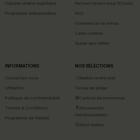
Cupshe chaîne logistique
Retours faciles sous 30 jours
Programme ambassadeur
FAQ
Commencer un retour
Carte cadeau
Guide des tailles
INFORMATIONS
NOS SÉLECTIONS
Contactez-nous
🩱Maillot ventre plat
Affiliation
Tenue de plage
Politique de confidentialité
🎁Cadeau de bienvenue
Termes & Conditions
🔝Nouveautés
hebdomadaires
Programme de fidélité
😍Best-sellers