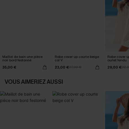
Maillot de bain une pièce
Robe cover up courte beige
Robe cover u
noir bord festonné
col V
ourlet fendu
35,00 €
23,00 €
29,00 €
27,00 €
32,
VOUS AIMERIEZ AUSSI