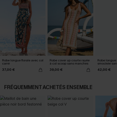
Robe longue florale avec col
Robe cover up courte rayée
Robe longue 
carré
à col scoop sans manches
smockée san
37,00 €
39,00 €
42,00 €
FRÉQUEMMENT ACHETÉS ENSEMBLE