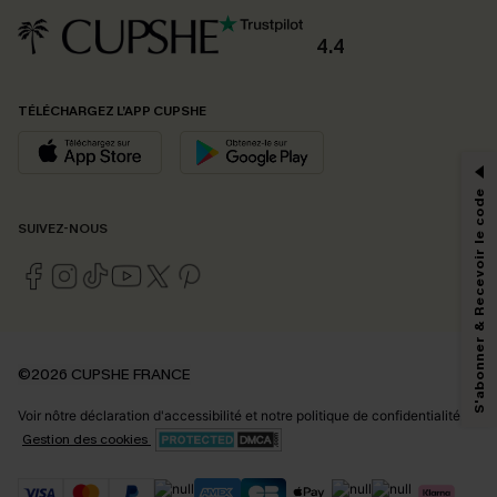
4.4
PROFITEZ DE -15%
TÉLÉCHARGEZ L’APP CUPSHE
-15% dès 2 Achetés par E-mail
*Un code par commande, valable une seule fois.
S'abonner & Recevoir le code
SUIVEZ-NOUS
En soumettant votre adresse e-mail, vous acceptez de recevoir des e-mails
marketing (y compris du contenu généré par l'IA) de Cupshe et
reconnaissez avoir pris connaissance de nos
Termes & Conditions
. Nous
pouvons utiliser les données collectées sur notre site ainsi que des
technologies de suivi, telles que des pixels intégrés à nos e-mails, afin de
savoir si ceux-ci ont été ouverts, de mesurer votre engagement, de
©2026 CUPSHE FRANCE
personnaliser nos contenus et nos offres, et de vous recommander des
produits susceptibles de vous intéresser, conformément à notre
Politique de
Voir nôtre
déclaration d'accessibilité
et notre
politique de confidentialité.
confidentialité
. Vous pouvez vous désabonner à tout moment.
Gestion des cookies
S'ABONNER