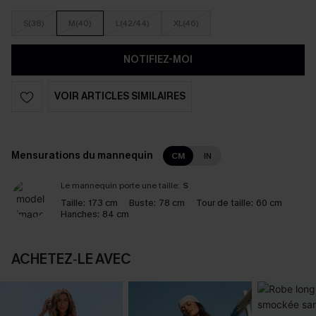
S(38)
M(40)
L(42/44)
XL(46)
NOTIFIEZ-MOI
VOIR ARTICLES SIMILAIRES
Mensurations du mannequin
CM
IN
Le mannequin porte une taille:
S
Taille:
173 cm
Buste:
78 cm
Tour de taille:
60 cm
Hanches:
84 cm
ACHETEZ‑LE AVEC