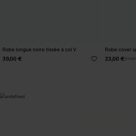
Robe longue noire tissée à col V
Robe cover u
39,00 €
23,00 €
27,00
SELECTION 2
Vos favori