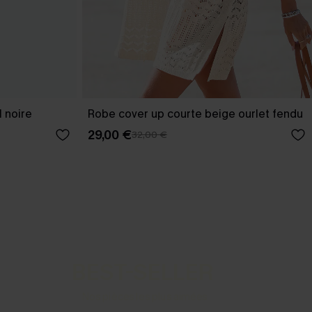
 noire
Robe cover up courte beige ourlet fendu
29,00 €
32,00 €
BEST-SELLER
Nos pièces les plus aimées