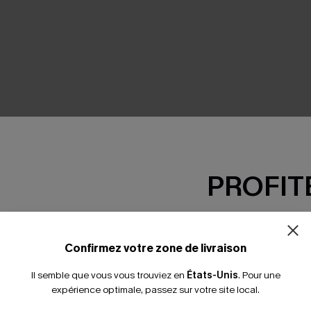
SEMBLE
PROFITE
-15% dès 2 A
*Un code par command
Confirmez votre zone de livraison
Il semble que vous vous trouviez en
États-Unis
.
Pour une
expérience optimale, passez sur votre site local.