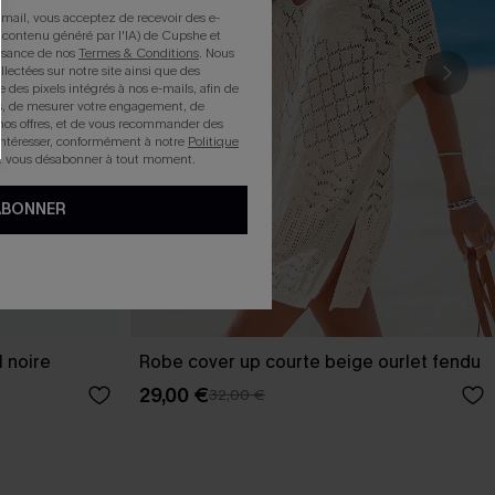
mail, vous acceptez de recevoir des e-
 contenu généré par l'IA) de Cupshe et
issance de nos
Termes & Conditions
. Nous
llectées sur notre site ainsi que des
e des pixels intégrés à nos e-mails, afin de
rts, de mesurer votre engagement, de
nos offres, et de vous recommander des
intéresser, conformément à notre
Politique
z vous désabonner à tout moment.
ABONNER
 noire
Robe cover up courte beige ourlet fendu
29,00 €
32,00 €