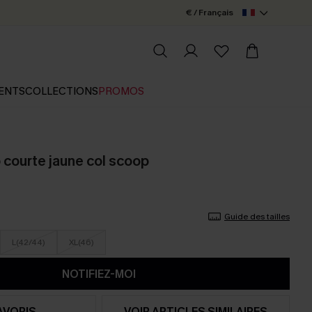
€ / Français
ENTS
COLLECTIONS
PROMOS
 courte jaune col scoop
Guide des tailles
L(42/44)
XL(46)
NOTIFIEZ-MOI
AVORIS
VOIR ARTICLES SIMILAIRES