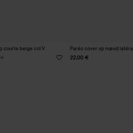
p courte beige col V
Paréo cover up nœud latéral
22,00 €
 €
-3 J. OUVRÉS
s express