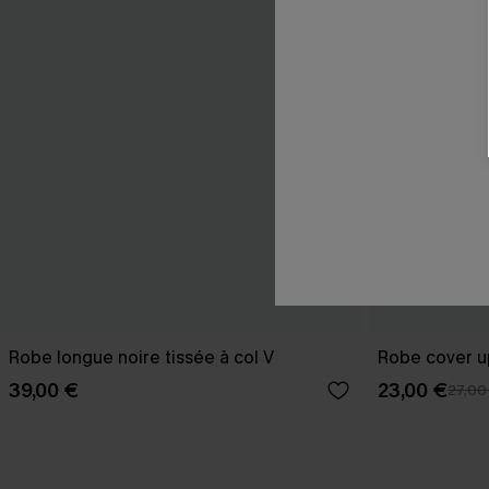
Robe longue noire tissée à col V
Robe cover u
39,00 €
23,00 €
27,00