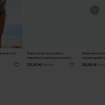
le avec col
Robe cover up courte à
Robe mini en p
manches courtes en crochet
col plongeant
beige
courtes
25,00 €
28,00 €
29,00 €
33,00