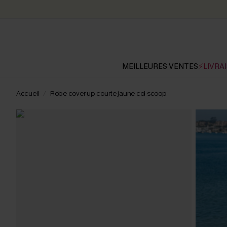
MEILLEURES VENTES
⚡LIVRAI
Accueil
Robe cover up courte jaune col scoop