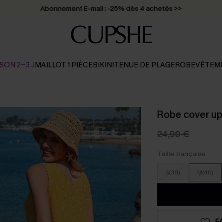
Abonnement E-mail : -25% dès 4 achetés >>
SON 2-3 J
MAILLOT 1 PIÈCE
BIKINI
TENUE DE PLAGE
ROBE
VÊTEM
Robe cover up
24,90 €
Taille française
S(38)
M(40)
F