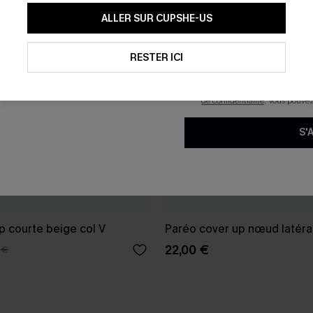
En soumettant votre adresse e-
ALLER SUR CUPSHE-US
mails marketing (y compris du
reconnaissez avoir pris conna
pouvons utiliser les données co
technologies de suivi, telles qu
RESTER ICI
savoir si ceux-ci ont été ouve
personnaliser nos contenus et 
produits susceptibles de vous 
de confidentialité
. Vous pouve
S'
p courte beige col V
Paréo cover up nœud latéral
22,00 €
 €