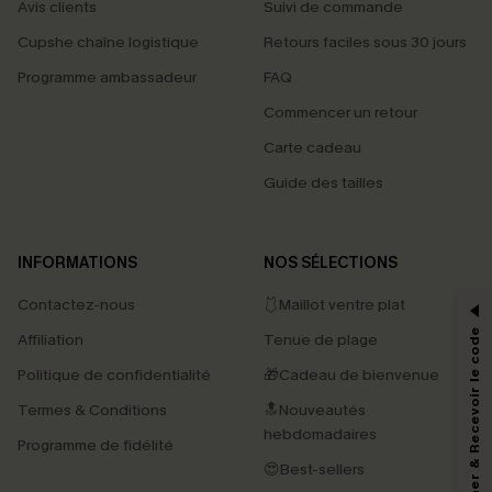
Avis clients
Suivi de commande
Cupshe chaîne logistique
Retours faciles sous 30 jours
Programme ambassadeur
FAQ
Commencer un retour
Carte cadeau
Guide des tailles
PROFITEZ DE -15%
INFORMATIONS
NOS SÉLECTIONS
-15% dès 2 Achetés par E-mail
Contactez-nous
🩱Maillot ventre plat
*Un code par commande, valable une seule fois.
S'abonner & Recevoir le code
Affiliation
Tenue de plage
Politique de confidentialité
🎁Cadeau de bienvenue
Termes & Conditions
🔝Nouveautés
En soumettant votre adresse e-mail, vous acceptez de recevoir des e-mails
marketing (y compris du contenu généré par l'IA) de Cupshe et
hebdomadaires
Programme de fidélité
reconnaissez avoir pris connaissance de nos
Termes & Conditions
. Nous
pouvons utiliser les données collectées sur notre site ainsi que des
😍Best-sellers
technologies de suivi, telles que des pixels intégrés à nos e-mails, afin de