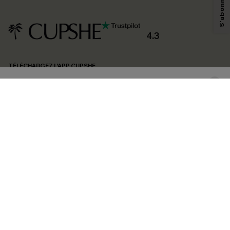
savoir si ceux-ci ont été ouverts, de mesurer votre engagement, de
personnaliser nos contenus et nos offres, et de vous recommander des
produits susceptibles de vous intéresser, conformément à notre
Politique de
confidentialité
. Vous pouvez vous désabonner à tout moment.
4.3
S'ABONNER
TÉLÉCHARGEZ L’APP CUPSHE
SUIVEZ-NOUS
©2026 CUPSHE FRANCE
Voir nôtre
déclaration d'accessibilité
et notre
politique de confidentialité.
Gestion des cookies