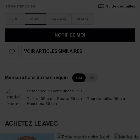
Taille française
Guide des tailles
S(38)
M(40)
L(42/44)
XL(46)
NOTIFIEZ-MOI
VOIR ARTICLES SIMILAIRES
Mensurations du mannequin
CM
IN
Le mannequin porte une taille:
S
Taille:
168 cm
Buste:
86 cm
Tour de taille:
66 cm
Hanches:
86 cm
ACHETEZ‑LE AVEC