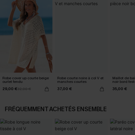
Robe cover up courte beige
Robe courte noire à col V et
Maillot de ba
ourlet fendu
manches courtes
noir bord fes
29,00 €
37,00 €
35,00 €
32,00 €
FRÉQUEMMENT ACHETÉS ENSEMBLE