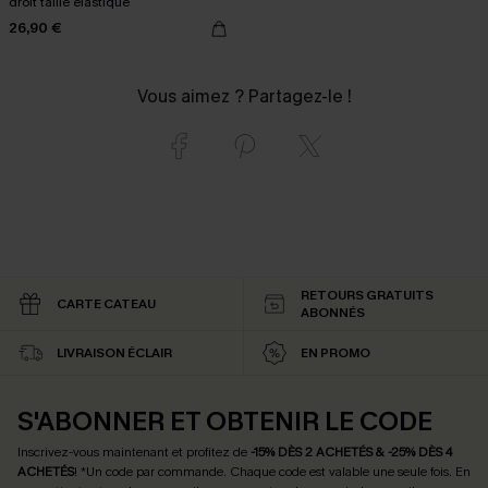
droit taille élastique
26,90 €
Vous aimez ? Partagez-le !
RETOURS GRATUITS
CARTE CATEAU
ABONNÉS
LIVRAISON ÉCLAIR
EN PROMO
S'ABONNER ET OBTENIR LE CODE
Inscrivez-vous maintenant et profitez de
-15% DÈS 2 ACHETÉS & -25% DÈS 4
ACHETÉS
! *Un code par commande. Chaque code est valable une seule fois.
En