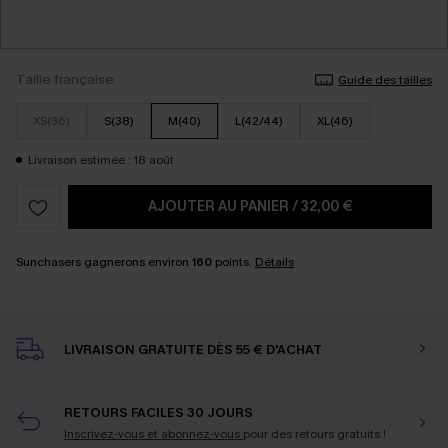
Taille française
Guide des tailles
XS(36)
S(38)
M(40)
L(42/44)
XL(46)
Livraison estimée : 18 août
AJOUTER AU PANIER
/
32,00 €
Sunchasers gagnerons environ
160
points.
Détails
LIVRAISON GRATUITE DÈS 55 € D'ACHAT
RETOURS FACILES 30 JOURS
Inscrivez-vous et abonnez-vous
pour des retours gratuits !