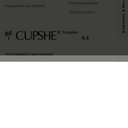
S'abonner & Recevoir le code
marketing (y compris du contenu généré par l'IA) de Cupshe et
hebdomadaires
Programme de fidélité
reconnaissez avoir pris connaissance de nos
Termes & Conditions
. Nous
pouvons utiliser les données collectées sur notre site ainsi que des
😍Best-sellers
technologies de suivi, telles que des pixels intégrés à nos e-mails, afin de
savoir si ceux-ci ont été ouverts, de mesurer votre engagement, de
personnaliser nos contenus et nos offres, et de vous recommander des
produits susceptibles de vous intéresser, conformément à notre
Politique de
confidentialité
. Vous pouvez vous désabonner à tout moment.
4.4
S'ABONNER
TÉLÉCHARGEZ L’APP CUPSHE
SUIVEZ-NOUS
©2026 CUPSHE FRANCE