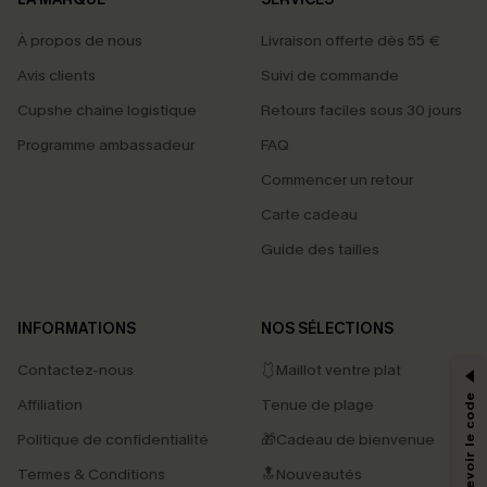
À propos de nous
Livraison offerte dès 55 €
Avis clients
Suivi de commande
Cupshe chaîne logistique
Retours faciles sous 30 jours
Programme ambassadeur
FAQ
Commencer un retour
Carte cadeau
Guide des tailles
PROFITEZ DE -15%
INFORMATIONS
NOS SÉLECTIONS
-15% dès 2 Achetés par E-mail
Contactez-nous
🩱Maillot ventre plat
*Un code par commande, valable une seule fois.
Affiliation
Tenue de plage
Politique de confidentialité
🎁Cadeau de bienvenue
Termes & Conditions
🔝Nouveautés
En soumettant votre adresse e-mail, vous acceptez de recevoir des e-mails