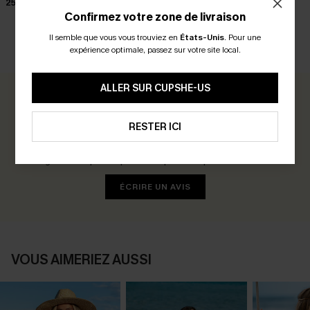
25,00 €
28,00 €
29,00 €
29,00 €
33,00 €
Confirmez votre zone de livraison
Il semble que vous vous trouviez en
États-Unis
.
Pour une
expérience optimale, passez sur votre site local.
AVIS CLIENTS
ALLER SUR CUPSHE-US
0.0
RESTER ICI
Soyez le Premier à Donner Votre Avis
Gagnez 30+ points pour chaque avis que vous laissez !
ÉCRIRE UN AVIS
VOUS AIMERIEZ AUSSI