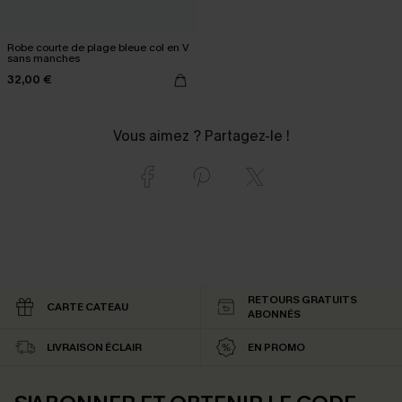
Robe courte de plage bleue col en V
sans manches
32,00 €
Vous aimez ? Partagez-le !
RETOURS GRATUITS
CARTE CATEAU
ABONNÉS
LIVRAISON ÉCLAIR
EN PROMO