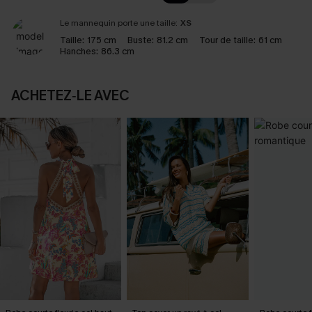
Le mannequin porte une taille:
XS
Taille:
175 cm
Buste:
81.2 cm
Tour de taille:
61 cm
Hanches:
86.3 cm
ACHETEZ‑LE AVEC