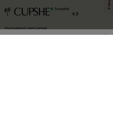
personnaliser nos contenus et nos offres, et de vous recommander des
produits susceptibles de vous intéresser, conformément à notre
Politique de
confidentialité
. Vous pouvez vous désabonner à tout moment.
4.3
S'ABONNER
TÉLÉCHARGEZ L’APP CUPSHE
SUIVEZ-NOUS
©2026 CUPSHE FRANCE
Voir nôtre
déclaration d'accessibilité
et notre
politique de confidentialité.
Gestion des cookies