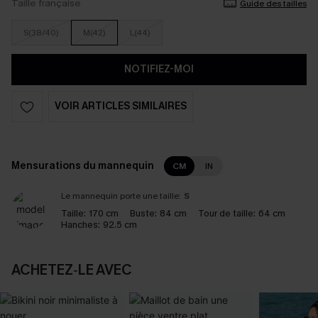
Taille française
Guide des tailles
S(38/40)
M(42)
L(44)
NOTIFIEZ-MOI
VOIR ARTICLES SIMILAIRES
Mensurations du mannequin
CM
IN
Le mannequin porte une taille:
S
Taille:
170 cm
Buste:
84 cm
Tour de taille:
64 cm
Hanches:
92.5 cm
ACHETEZ‑LE AVEC