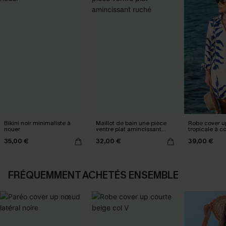
Bikini noir minimaliste à
Maillot de bain une pièce
Robe cover u
nouer
ventre plat amincissant
tropicale à c
ruché
35,00 €
32,00 €
39,00 €
FRÉQUEMMENT ACHETÉS ENSEMBLE