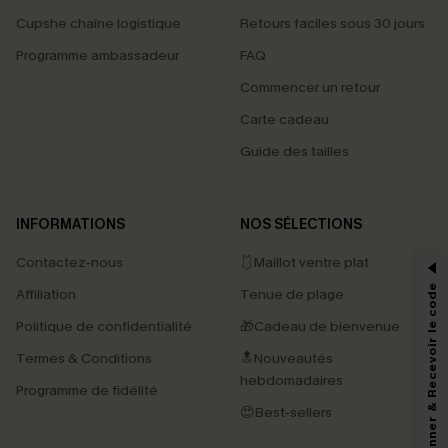
Cupshe chaîne logistique
Retours faciles sous 30 jours
Programme ambassadeur
FAQ
Commencer un retour
Carte cadeau
Guide des tailles
PROFITEZ DE -15%
INFORMATIONS
NOS SÉLECTIONS
-15% dès 2 Achetés par E-mail
Contactez-nous
🩱Maillot ventre plat
*Un code par commande, valable une seule fois.
S'abonner & Recevoir le code
Affiliation
Tenue de plage
Politique de confidentialité
🎁Cadeau de bienvenue
Termes & Conditions
🔝Nouveautés
En soumettant votre adresse e-mail, vous acceptez de recevoir des e-mails
marketing (y compris du contenu généré par l'IA) de Cupshe et
hebdomadaires
Programme de fidélité
reconnaissez avoir pris connaissance de nos
Termes & Conditions
. Nous
pouvons utiliser les données collectées sur notre site ainsi que des
😍Best-sellers
technologies de suivi, telles que des pixels intégrés à nos e-mails, afin de
savoir si ceux-ci ont été ouverts, de mesurer votre engagement, de