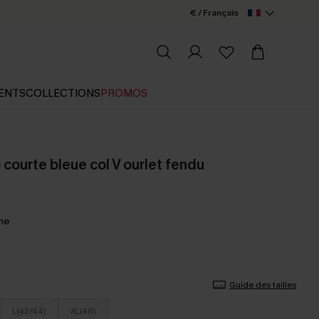
€ / Français
ENTS
COLLECTIONS
PROMOS
courte bleue col V ourlet fendu
ine
Guide des tailles
L(42/44)
XL(46)