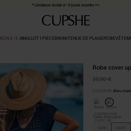
Abonnement E-mail : -25% dès 4 achetés >>
SON 2-3 J
MAILLOT 1 PIÈCE
BIKINI
TENUE DE PLAGE
ROBE
VÊTEM
Robe cover up 
29,90 €
COULEUR:
Bleu mar
Taille française
S(38)
M(40)