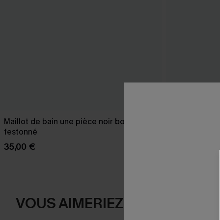
Maillot de bain une pièce noir bord
Robe cover u
festonné
23,00 €
27,00
35,00 €
VOUS AIMERIEZ AUSSI