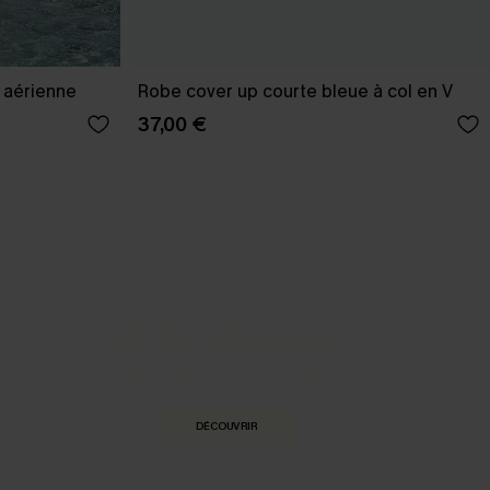
 aérienne
Robe cover up courte bleue à col en V
37,00 €
BEST-SELLER
Nos pièces les plus aimées
DÉCOUVRIR