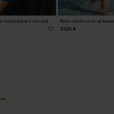
 courte bleue à col rond
Robe courte cover up bleue
37,00 €
-3 J. OUVRÉS
s express
VRIR