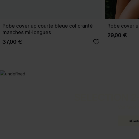
Robe cover up courte bleue col cranté
Robe cover up
manches mi-longues
29,00 €
37,00 €
SELECTION 2
Vos favori
DÉCOU