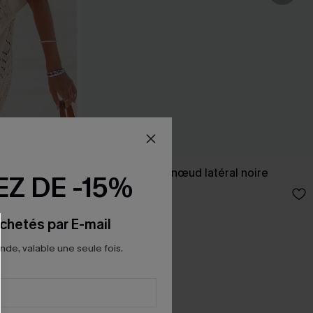
 ourlet fendu
Paréo cover up nœud latéral noire
Z DE -15%
22,00 €
chetés par E-mail
e, valable une seule fois.