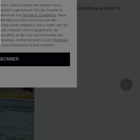
mail, vous acceptez de recevoir des e-
 contenu généré par l'IA) de Cupshe et
issance de nos
Termes & Conditions
. Nous
llectées sur notre site ainsi que des
e des pixels intégrés à nos e-mails, afin de
rts, de mesurer votre engagement, de
nos offres, et de vous recommander des
intéresser, conformément à notre
Politique
z vous désabonner à tout moment.
ABONNER