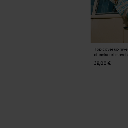
Top cover up rayé 
chemise et manch
39,00 €