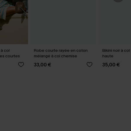
à col
Robe courte rayée en coton
Bikini noir à c
es courtes
mélangé à col chemise
haute
33,00 €
35,00 €