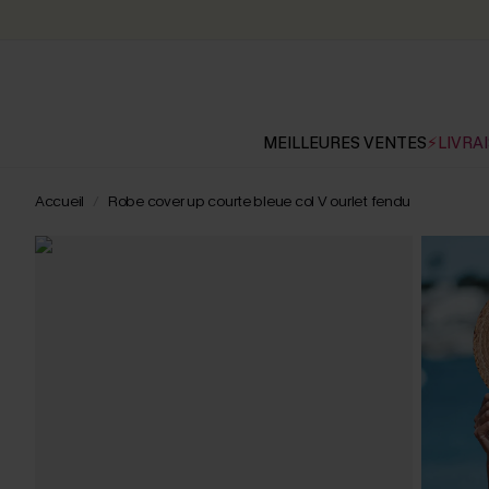
MEILLEURES VENTES
⚡LIVRAI
Accueil
Robe cover up courte bleue col V ourlet fendu