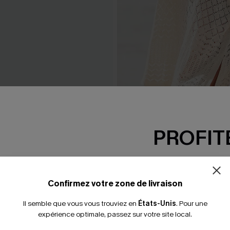
p courte beige col V
Robe cover up courte beige
PROFITE
29,00 €
 €
32,00 €
-15% dès 2 A
*Un code par command
Confirmez votre zone de livraison
Il semble que vous vous trouviez en
États-Unis
.
Pour une
expérience optimale, passez sur votre site local.