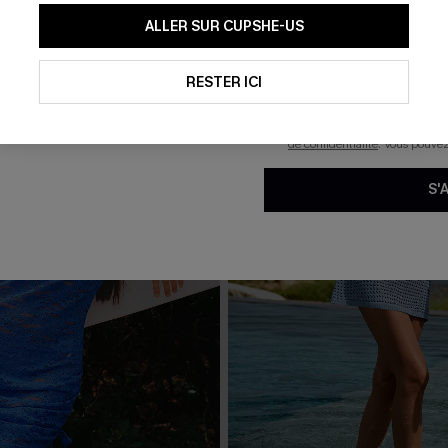
En soumettant votre adresse e-
ALLER SUR CUPSHE-US
mails marketing (y compris du
reconnaissez avoir pris conna
pouvons utiliser les données co
technologies de suivi, telles qu
RESTER ICI
savoir si ceux-ci ont été ouve
personnaliser nos contenus et 
produits susceptibles de vous 
de confidentialité
. Vous pouve
S'