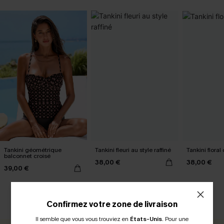
Tankini géométrique
Tankini fleuri au style raffiné
Tankini floral 
balconnet croisé
38,00 €
38,00 €
39,00 €
Confirmez votre zone de livraison
AVIS CLIENTS
Il semble que vous vous trouviez en
États-Unis
.
Pour une