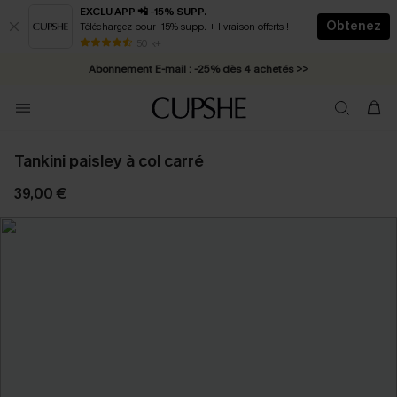
EXCLU APP 📲 -15% SUPP.
Obtenez
Téléchargez pour -15% supp. + livraison offerts !
* Livraison éclair 2-3 jours ouvrés >>
50 k+
Abonnement E-mail : -25% dès 4 achetés >>
Tankini paisley à col carré
39,00 €