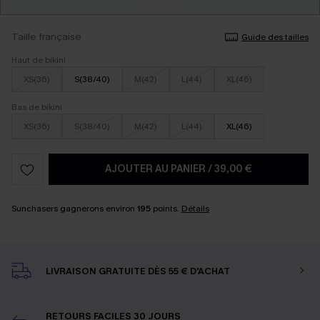
Taille française
Guide des tailles
Haut de bikini
XS(36)
S(38/40)
M(42)
L(44)
XL(46)
Bas de bikini
XS(36)
S(38/40)
M(42)
L(44)
XL(46)
AJOUTER AU PANIER
/
39,00 €
Sunchasers gagnerons environ
195
points.
Détails
LIVRAISON GRATUITE DÈS 55 € D'ACHAT
RETOURS FACILES 30 JOURS