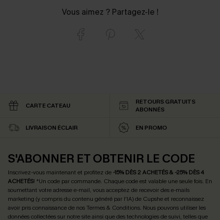
Vous aimez ? Partagez-le !
RETOURS GRATUITS
CARTE CATEAU
ABONNÉS
LIVRAISON ÉCLAIR
EN PROMO
S'ABONNER ET OBTENIR LE CODE
Inscrivez-vous maintenant et profitez de
-15% DÈS 2 ACHETÉS & -25% DÈS 4
ACHETÉS
! *Un code par commande. Chaque code est valable une seule fois.
En
soumettant votre adresse e-mail, vous acceptez de recevoir des e-mails
marketing (y compris du contenu généré par l'IA) de Cupshe et reconnaissez
avoir pris connaissance de nos
Termes & Conditions
. Nous pouvons utiliser les
données collectées sur notre site ainsi que des technologies de suivi, telles que