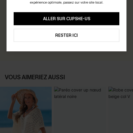
expérience optimale, passez sur votre site local.
0.0
ALLER SUR CUPSHE-US
Soyez le Premier à Donner Votre Avis
Gagnez 30+ points pour chaque avis que vous laissez !
RESTER ICI
ÉCRIRE UN AVIS
VOUS AIMERIEZ AUSSI