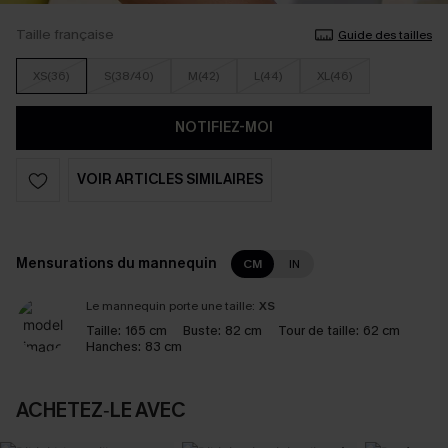
Taille française
Guide des tailles
XS(36)
S(38/40)
M(42)
L(44)
XL(46)
NOTIFIEZ-MOI
VOIR ARTICLES SIMILAIRES
Mensurations du mannequin
CM
IN
Le mannequin porte une taille:
XS
Taille:
165 cm
Buste:
82 cm
Tour de taille:
62 cm
Hanches:
83 cm
ACHETEZ‑LE AVEC