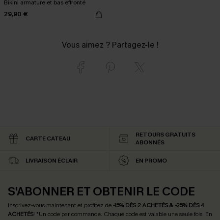
Bikini armature et bas effronté
29,90 €
Vous aimez ? Partagez-le !
RETOURS GRATUITS
CARTE CATEAU
ABONNÉS
LIVRAISON ÉCLAIR
EN PROMO
S'ABONNER ET OBTENIR LE CODE
Inscrivez-vous maintenant et profitez de
-15% DÈS 2 ACHETÉS & -25% DÈS 4
ACHETÉS
! *Un code par commande. Chaque code est valable une seule fois.
En