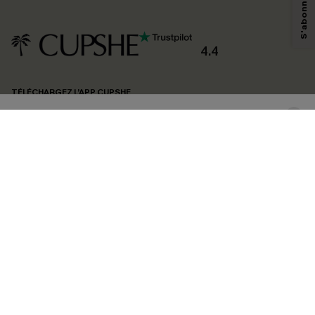
savoir si ceux-ci ont été ouverts, de mesurer votre engagement, de
personnaliser nos contenus et nos offres, et de vous recommander des
produits susceptibles de vous intéresser, conformément à notre
Politique de
confidentialité
. Vous pouvez vous désabonner à tout moment.
4.4
S'ABONNER
TÉLÉCHARGEZ L’APP CUPSHE
SUIVEZ-NOUS
©2026 CUPSHE FRANCE
Voir nôtre
déclaration d'accessibilité
et notre
politique de confidentialité.
Gestion des cookies