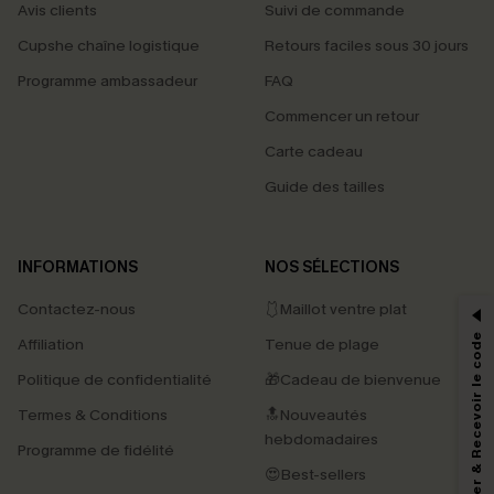
Avis clients
Suivi de commande
Cupshe chaîne logistique
Retours faciles sous 30 jours
Programme ambassadeur
FAQ
Commencer un retour
Carte cadeau
Guide des tailles
PROFITEZ DE -15%
INFORMATIONS
NOS SÉLECTIONS
-15% dès 2 Achetés par E-mail
Contactez-nous
🩱Maillot ventre plat
*Un code par commande, valable une seule fois.
S'abonner & Recevoir le code
Affiliation
Tenue de plage
Politique de confidentialité
🎁Cadeau de bienvenue
Termes & Conditions
🔝Nouveautés
En soumettant votre adresse e-mail, vous acceptez de recevoir des e-mails
marketing (y compris du contenu généré par l'IA) de Cupshe et
hebdomadaires
Programme de fidélité
reconnaissez avoir pris connaissance de nos
Termes & Conditions
. Nous
pouvons utiliser les données collectées sur notre site ainsi que des
😍Best-sellers
technologies de suivi, telles que des pixels intégrés à nos e-mails, afin de