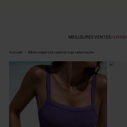
MEILLEURES VENTES
⚡LIVRAI
Accueil
Bikini violet col carré et bas taille haute