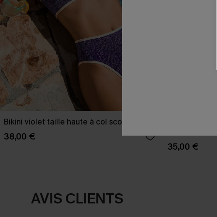
Bikini violet taille haute à col scoop
Midkini léopa
taille haute
38,00 €
35,00 €
AVIS CLIENTS