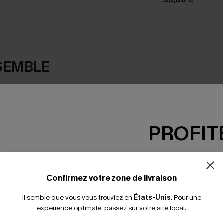
SEMBLE
PROFITE
-15% dès 2 A
*Un code par command
Confirmez votre zone de livraison
Il semble que vous vous trouviez en
États-Unis
.
Pour une
expérience optimale, passez sur votre site local.