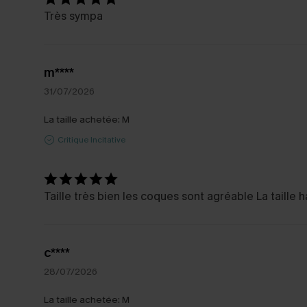
Très sympa
m****
31/07/2026
La taille achetée:
M
Critique Incitative
Taille très bien les coques sont agréable La taille 
c****
28/07/2026
La taille achetée:
M