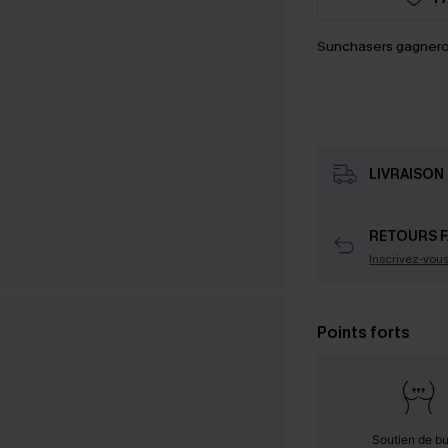
Sunchasers gagnero
LIVRAISON 
RETOURS F
Inscrivez-vou
Points forts
Soutien de b