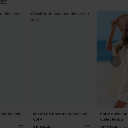
VEC
e pièce noir
Maillot de bain une pièce vert
Robe cover up
col V
ourlet fendu
35,00 €
29,00 €
32,00