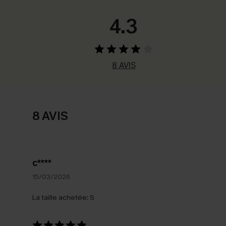
4.3
8 AVIS
8 AVIS
c****
15/03/2026
La taille achetée:
S