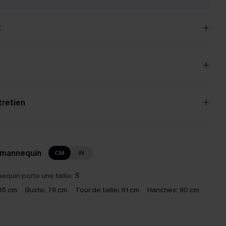
t
tretien
 mannequin
CM
IN
equin porte une taille:
S
65 cm
Buste:
79 cm
Tour de taille:
61 cm
Hanches:
90 cm