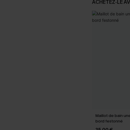
ACHETEZ‑LE A
Maillot de bain un
bord festonné
35,00 €