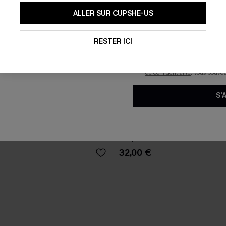
En soumettant votre adresse e-
ALLER SUR CUPSHE-US
mails marketing (y compris du
reconnaissez avoir pris conna
pouvons utiliser les données co
technologies de suivi, telles qu
RESTER ICI
savoir si ceux-ci ont été ouve
personnaliser nos contenus et 
produits susceptibles de vous 
de confidentialité
. Vous pouve
S'
rd classique à dos croisé et
Bikini gris col diamant et bas
moyenne
32,00 €