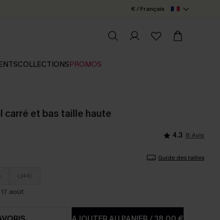
€ / Français
ENTS
COLLECTIONS
PROMOS
ol carré et bas taille haute
4.3
8 Avis
Guide des tailles
)
L(44)
 17 août
AVORIS
AJOUTER AU PANIER
/
38,00 €