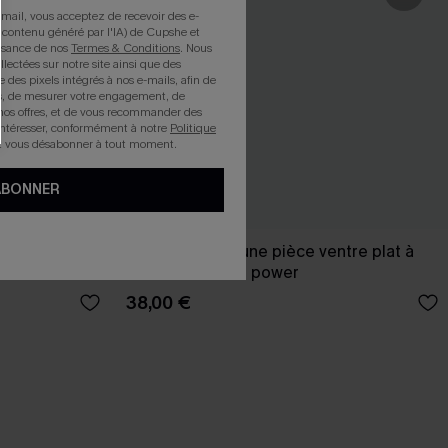
mail, vous acceptez de recevoir des e-
 contenu généré par l'IA) de Cupshe et
issance de nos
Termes & Conditions
. Nous
llectées sur notre site ainsi que des
e des pixels intégrés à nos e-mails, afin de
rts, de mesurer votre engagement, de
nos offres, et de vous recommander des
intéresser, conformément à notre
Politique
z vous désabonner à tout moment.
ABONNER
 taille
Maillot de bain une pièce ventre plat à
col V avec Mesh power
38,00 €