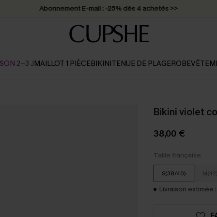
Abonnement E-mail : -25% dès 4 achetés >>
SON 2-3 J
MAILLOT 1 PIÈCE
BIKINI
TENUE DE PLAGE
ROBE
VÊTEM
Bikini violet c
38,00 €
Taille française
S(38/40)
M(42
Livraison estimée :
F