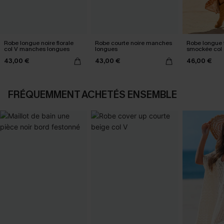
Robe longue noire florale
Robe courte noire manches
Robe longue 
col V manches longues
longues
smockée col 
43,00 €
43,00 €
46,00 €
FRÉQUEMMENT ACHETÉS ENSEMBLE