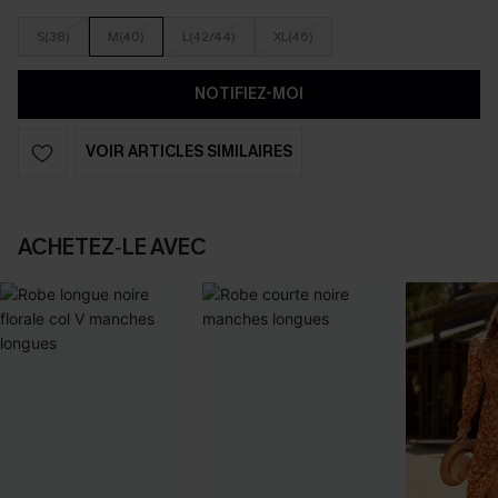
S(38)
M(40)
L(42/44)
XL(46)
NOTIFIEZ-MOI
VOIR ARTICLES SIMILAIRES
ACHETEZ‑LE AVEC