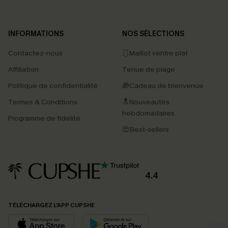
INFORMATIONS
NOS SÉLECTIONS
Contactez-nous
🩱Maillot ventre plat
Affiliation
Tenue de plage
Politique de confidentialité
🎁Cadeau de bienvenue
Termes & Conditions
🔝Nouveautés
hebdomadaires
Programme de fidélité
😍Best-sellers
4.4
PROFITEZ DE -15%
TÉLÉCHARGEZ L’APP CUPSHE
-15% dès 2 Achetés par E-mail