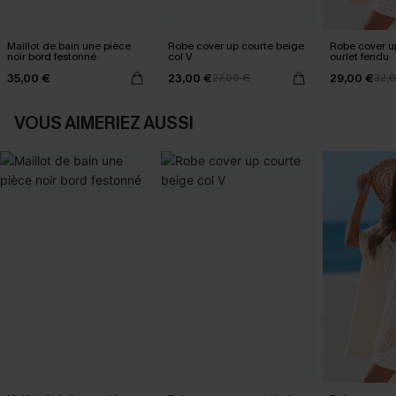
Maillot de bain une pièce
Robe cover up courte beige
Robe cover u
noir bord festonné
col V
ourlet fendu
35,00 €
23,00 €
29,00 €
27,00 €
32,
VOUS AIMERIEZ AUSSI