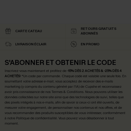
RETOURS GRATUITS
CARTE CATEAU
ABONNÉS
LIVRAISON ÉCLAIR
EN PROMO
S'ABONNER ET OBTENIR LE CODE
Inscrivez-vous maintenant et profitez de
-15% DÈS 2 ACHETÉS & -25% DÈS 4
ACHETÉS
! *Un code par commande. Chaque code est valable une seule fois.
En
soumettant votre adresse e-mail, vous acceptez de recevoir des e-mails
marketing (y compris du contenu généré par l'IA) de Cupshe et reconnaissez
avoir pris connaissance de nos
Termes & Conditions
. Nous pouvons utiliser les
données collectées sur notre site ainsi que des technologies de suivi, telles que
des pixels intégrés à nos e-mails, afin de savoir si ceux-ci ont été ouverts, de
mesurer votre engagement, de personnaliser nos contenus et nos offres, et de
vous recommander des produits susceptibles de vous intéresser, conformément
à notre
Politique de confidentialité
. Vous pouvez vous désabonner à tout
moment.