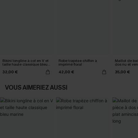
Bikini longline à col en V et
Robe trapèze chiffon à
Maillot de ba
taille haute classique bleu
imprimé floral
dos nu et ven
marine
amincissant t
32,00 €
42,00 €
35,00 €
VOUS AIMERIEZ AUSSI