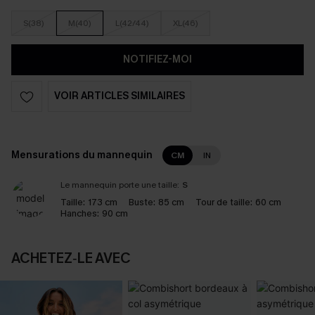
S(38)
M(40)
L(42/44)
XL(46)
NOTIFIEZ-MOI
VOIR ARTICLES SIMILAIRES
Mensurations du mannequin
CM
IN
Le mannequin porte une taille:
S
Taille:
173 cm
Buste:
85 cm
Tour de taille:
60 cm
Hanches:
90 cm
ACHETEZ‑LE AVEC