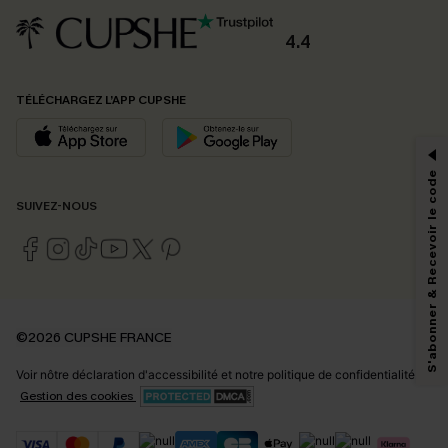
4.4
PROFITEZ DE -15%
TÉLÉCHARGEZ L’APP CUPSHE
-15% dès 2 Achetés par E-mail
*Un code par commande, valable une seule fois.
S'abonner & Recevoir le code
SUIVEZ-NOUS
En soumettant votre adresse e-mail, vous acceptez de recevoir des e-mails
marketing (y compris du contenu généré par l'IA) de Cupshe et
reconnaissez avoir pris connaissance de nos
Termes & Conditions
. Nous
pouvons utiliser les données collectées sur notre site ainsi que des
technologies de suivi, telles que des pixels intégrés à nos e-mails, afin de
savoir si ceux-ci ont été ouverts, de mesurer votre engagement, de
©2026 CUPSHE FRANCE
personnaliser nos contenus et nos offres, et de vous recommander des
produits susceptibles de vous intéresser, conformément à notre
Politique de
Voir nôtre
déclaration d'accessibilité
et notre
politique de confidentialité.
confidentialité
. Vous pouvez vous désabonner à tout moment.
Gestion des cookies
S'ABONNER