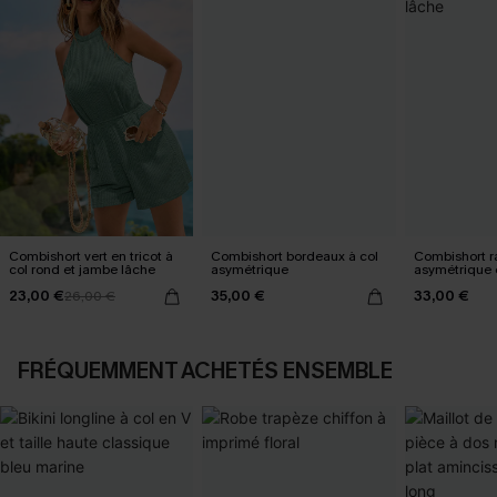
Combishort vert en tricot à
Combishort bordeaux à col
Combishort r
col rond et jambe lâche
asymétrique
asymétrique 
23,00 €
35,00 €
33,00 €
26,00 €
FRÉQUEMMENT ACHETÉS ENSEMBLE