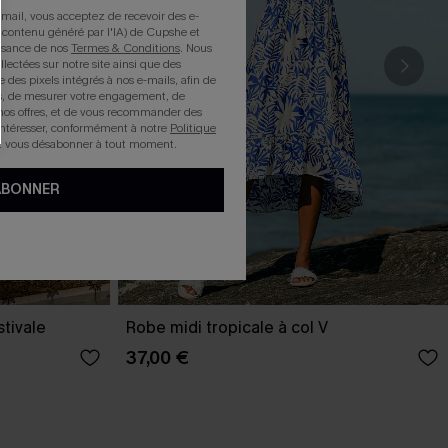
mail, vous acceptez de recevoir des e-
 contenu généré par l'IA) de Cupshe et
issance de nos
Termes & Conditions
. Nous
llectées sur notre site ainsi que des
e des pixels intégrés à nos e-mails, afin de
rts, de mesurer votre engagement, de
nos offres, et de vous recommander des
intéresser, conformément à notre
Politique
z vous désabonner à tout moment.
ABONNER
stivale
Robe midi tropicale à col V
37,00 €