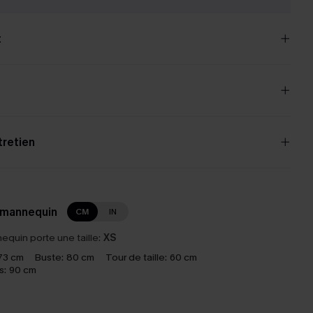
t
tretien
 mannequin
CM
IN
equin porte une taille:
XS
73 cm
Buste:
80 cm
Tour de taille:
60 cm
s:
90 cm