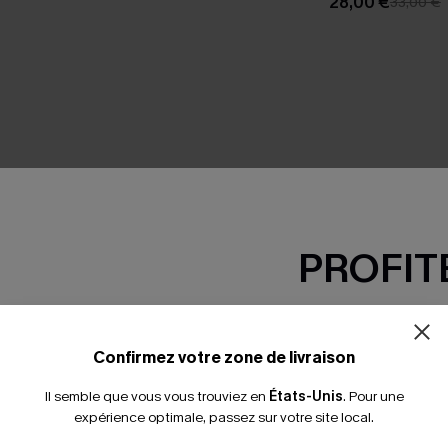
28,00 €
33,00 €
SEMBLE
PROFITE
-15% dès 2 A
*Un code par command
Confirmez votre zone de livraison
Il semble que vous vous trouviez en
États-Unis
.
Pour une
expérience optimale, passez sur votre site local.