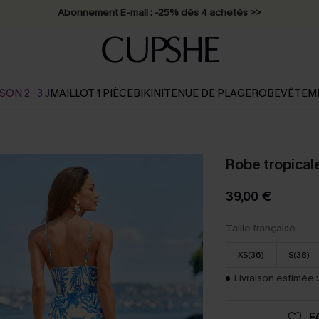
* Livraison éclair 2-3 jours ouvrés >>
SON 2-3 J
MAILLOT 1 PIÈCE
BIKINI
TENUE DE PLAGE
ROBE
VÊTEM
Robe tropicale
39,00 €
Taille française
XS(36)
S(38)
Livraison estimée :
F