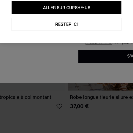
En soumettant votre adresse e-
ALLER SUR CUPSHE-US
mails marketing (y compris du
reconnaissez avoir pris conna
pouvons utiliser les données co
technologies de suivi, telles qu
RESTER ICI
savoir si ceux-ci ont été ouve
personnaliser nos contenus et 
produits susceptibles de vous 
de confidentialité
. Vous pouve
S'
tropicale à col montant
Robe longue fleurie allure e
37,00 €