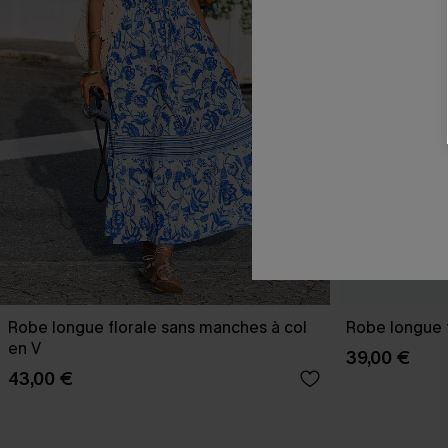
Robe longue florale sans manches à col
Robe longue 
en V
39,00 €
43,00 €