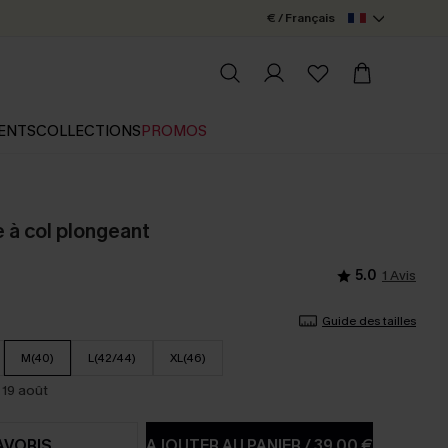
€ / Français
ENTS
COLLECTIONS
PROMOS
 à col plongeant
5.0
1 Avis
Guide des tailles
M(40)
L(42/44)
XL(46)
 19 août
AVORIS
AJOUTER AU PANIER
/
39,00 €