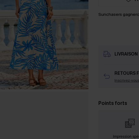
Sunchasers gagnero
LIVRAISON 
RETOURS F
Inscrivez-vou
Points forts
Impression spé