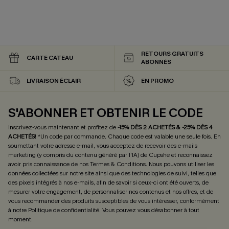
RETOURS GRATUITS
CARTE CATEAU
ABONNÉS
LIVRAISON ÉCLAIR
EN PROMO
S'ABONNER ET OBTENIR LE CODE
Inscrivez-vous maintenant et profitez de
-15% DÈS 2 ACHETÉS & -25% DÈS 4
ACHETÉS
! *Un code par commande. Chaque code est valable une seule fois.
En
soumettant votre adresse e-mail, vous acceptez de recevoir des e-mails
marketing (y compris du contenu généré par l'IA) de Cupshe et reconnaissez
avoir pris connaissance de nos
Termes & Conditions
. Nous pouvons utiliser les
données collectées sur notre site ainsi que des technologies de suivi, telles que
des pixels intégrés à nos e-mails, afin de savoir si ceux-ci ont été ouverts, de
mesurer votre engagement, de personnaliser nos contenus et nos offres, et de
vous recommander des produits susceptibles de vous intéresser, conformément
à notre
Politique de confidentialité
. Vous pouvez vous désabonner à tout
moment.