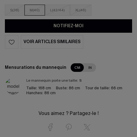
S(38)
M(40)
L(42/44)
XL(46)
NOTIFIEZ-MOI
VOIR ARTICLES SIMILAIRES
Mensurations du mannequin
CM
IN
Le mannequin porte une taille:
S
Taille:
168 cm
Buste:
86 cm
Tour de taille:
66 cm
Hanches:
86 cm
Vous aimez ? Partagez-le !