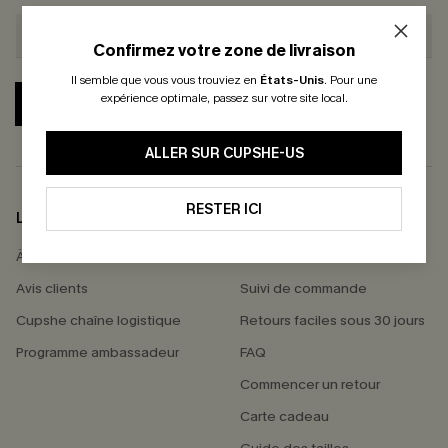
Confirmez votre zone de livraison
Il semble que vous vous trouviez en
États-Unis
.
Pour une
expérience optimale, passez sur votre site local.
S'ABONNER
ALLER SUR CUPSHE-US
RESTER ICI
LA MARQUE
SERVICES
À propos de nous
Livraison offerte dès 55 €
Avis clients
Suivi de commande
Cupshe chaîne logistique
Retours faciles sous 30 jours
Programme ambassadeur
FAQ
Commencer un retour
Carte cadeau