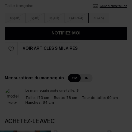
Taille française
Guide des tailles
XS(36)
S(38)
M(40)
L(42/44)
XL(46)
NOTIFIEZ-MOI
VOIR ARTICLES SIMILAIRES
Mensurations du mannequin
CM
IN
Le mannequin porte une taille:
S
Taille:
173 cm
Buste:
78 cm
Tour de taille:
60 cm
Hanches:
84 cm
ACHETEZ‑LE AVEC