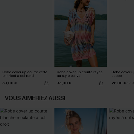
Robe cover up courte verte
Robe cover up courte rayée
Robe cover up
en tricot à col rond
au style estival
scoop
33,00 €
33,00 €
26,00 €
32,
VOUS AIMERIEZ AUSSI