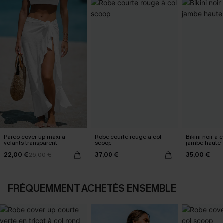
Paréo cover up maxi à
Robe courte rouge à col
Bikini noir à 
volants transparent
scoop
jambe haute
22,00 €
37,00 €
35,00 €
26,00 €
FRÉQUEMMENT ACHETÉS ENSEMBLE