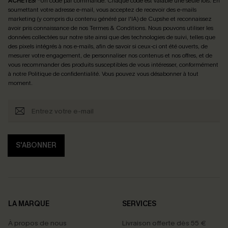
ACHETÉS
! *Un code par commande. Chaque code est valable une seule fois.
En
soumettant votre adresse e-mail, vous acceptez de recevoir des e-mails
marketing (y compris du contenu généré par l'IA) de Cupshe et reconnaissez
avoir pris connaissance de nos
Termes & Conditions
. Nous pouvons utiliser les
données collectées sur notre site ainsi que des technologies de suivi, telles que
des pixels intégrés à nos e-mails, afin de savoir si ceux-ci ont été ouverts, de
mesurer votre engagement, de personnaliser nos contenus et nos offres, et de
vous recommander des produits susceptibles de vous intéresser, conformément
à notre
Politique de confidentialité
. Vous pouvez vous désabonner à tout
moment.
S'ABONNER
LA MARQUE
SERVICES
À propos de nous
Livraison offerte dès 55 €