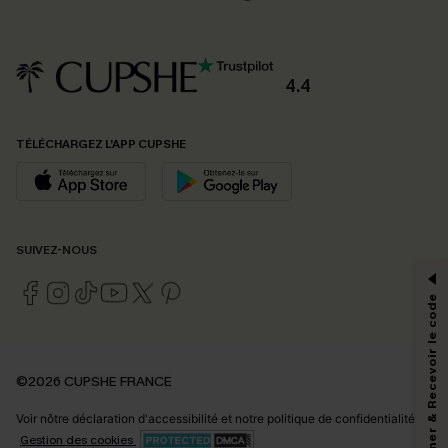
4.4
TÉLÉCHARGEZ L’APP CUPSHE
PROFITEZ DE -15%
SUIVEZ-NOUS
-15% dès 2 Achetés par E-mail
*Un code par commande, valable une seule fois.
S'abonner & Recevoir le code
En soumettant votre adresse e-mail, vous acceptez de recevoir des e-mails
©2026 CUPSHE FRANCE
marketing (y compris du contenu généré par l'IA) de Cupshe et
reconnaissez avoir pris connaissance de nos
Termes & Conditions
. Nous
Voir nôtre
déclaration d'accessibilité
et notre
politique de confidentialité.
pouvons utiliser les données collectées sur notre site ainsi que des
technologies de suivi, telles que des pixels intégrés à nos e-mails, afin de
Gestion des cookies