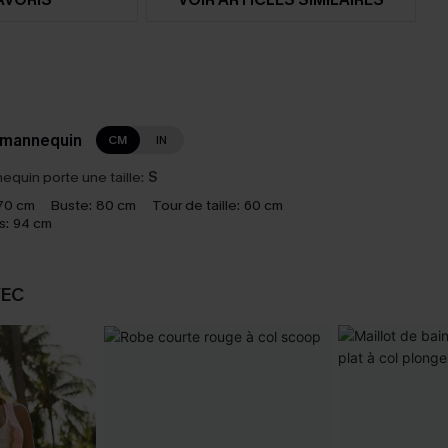
 mannequin
CM
IN
equin porte une taille:
S
70 cm
Buste:
80 cm
Tour de taille:
60 cm
s:
94 cm
VEC