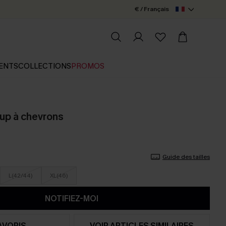
€ / Français
ENTS
COLLECTIONS
PROMOS
up à chevrons
Guide des tailles
L(42/44)
XL(46)
NOTIFIEZ-MOI
AVORIS
VOIR ARTICLES SIMILAIRES