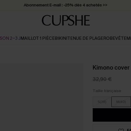
Abonnement E-mail : -25% dès 4 achetés >>
SON 2-3 J
MAILLOT 1 PIÈCE
BIKINI
TENUE DE PLAGE
ROBE
VÊTEM
Kimono cover 
32,90 €
Taille française
S(38)
M(40)
F