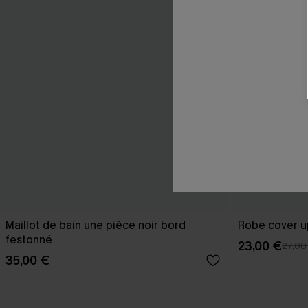
Maillot de bain une pièce noir bord
Robe cover u
festonné
23,00 €
27,00
35,00 €