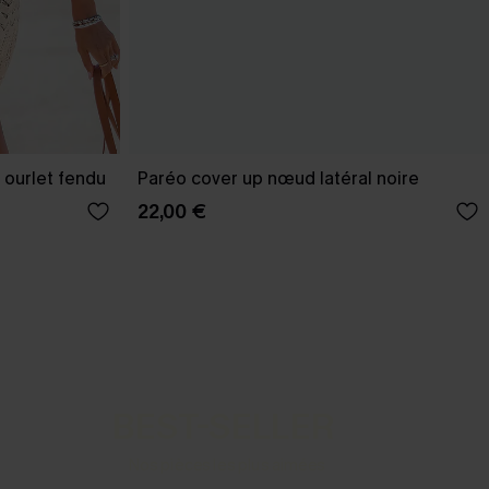
 ourlet fendu
Paréo cover up nœud latéral noire
22,00 €
BEST-SELLER
Nos pièces les plus aimées