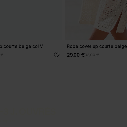
p courte beige col V
Robe cover up courte beige
29,00 €
 €
32,00 €
-3 J. OUVRÉS
s express