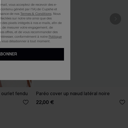
mail, vous acceptez de recevoir des e-
 contenu généré par l'IA) de Cupshe et
issance de nos
Termes & Conditions
. Nous
llectées sur notre site ainsi que des
e des pixels intégrés à nos e-mails, afin de
rts, de mesurer votre engagement, de
nos offres, et de vous recommander des
intéresser, conformément à notre
Politique
z vous désabonner à tout moment.
ABONNER
 ourlet fendu
Paréo cover up nœud latéral noire
22,00 €