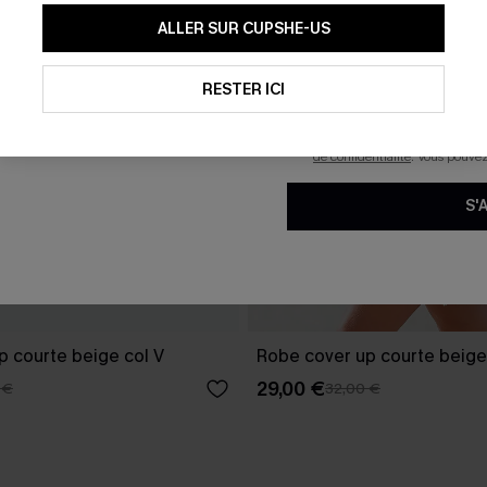
En soumettant votre adresse e-
ALLER SUR CUPSHE-US
mails marketing (y compris du
reconnaissez avoir pris conna
pouvons utiliser les données co
technologies de suivi, telles qu
RESTER ICI
savoir si ceux-ci ont été ouve
personnaliser nos contenus et 
produits susceptibles de vous 
de confidentialité
. Vous pouve
S'
p courte beige col V
Robe cover up courte beige
29,00 €
 €
32,00 €