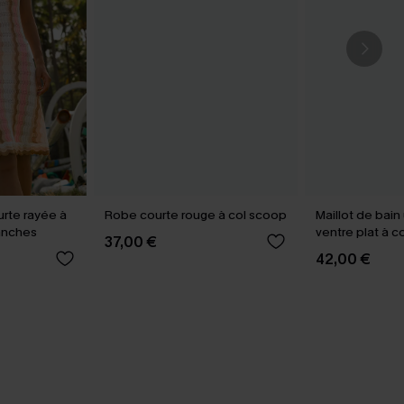
rte rayée à
Robe courte rouge à col scoop
Maillot de bai
anches
ventre plat à c
37,00 €
tour de cou
42,00 €