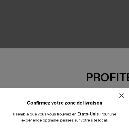
SEMBLE
PROFITE
-15% dès 2 A
*Un code par command
Confirmez votre zone de livraison
Il semble que vous vous trouviez en
États-Unis
.
Pour une
expérience optimale, passez sur votre site local.