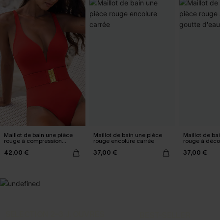
Maillot de bain une pièce
Maillot de bain une pièce
Maillot de ba
rouge à compression
rouge encolure carrée
rouge à déco
abdominale
d'eau
42,00 €
37,00 €
37,00 €
SELECTION 2-3 J. OUVRÉS
BEST-SELLER