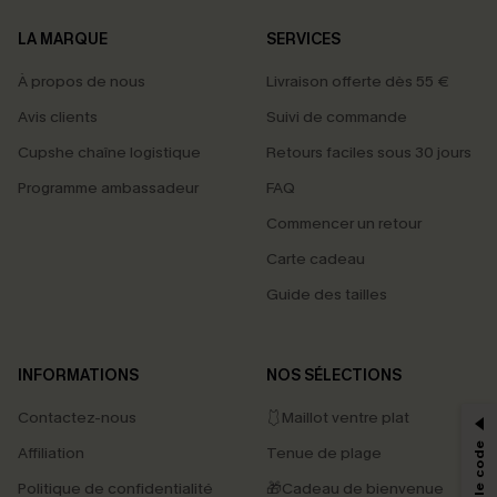
LA MARQUE
SERVICES
À propos de nous
Livraison offerte dès 55 €
Avis clients
Suivi de commande
Cupshe chaîne logistique
Retours faciles sous 30 jours
Programme ambassadeur
FAQ
Commencer un retour
Carte cadeau
Guide des tailles
PROFITEZ DE -15%
INFORMATIONS
NOS SÉLECTIONS
-15% dès 2 Achetés par E-mail
Contactez-nous
🩱Maillot ventre plat
*Un code par commande, valable une seule fois.
Affiliation
Tenue de plage
Politique de confidentialité
🎁Cadeau de bienvenue