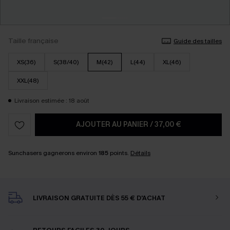
Taille française
Guide des tailles
XS(36)
S(38/40)
M(42)
L(44)
XL(46)
XXL(48)
Livraison estimée : 18 août
AJOUTER AU PANIER
/
37,00 €
Sunchasers gagnerons environ
185
points.
Détails
LIVRAISON GRATUITE DÈS 55 € D'ACHAT