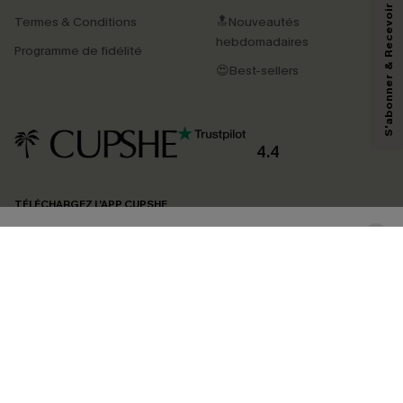
S'abonner & Recevoir le code
Termes & Conditions
🔝Nouveautés
En soumettant votre adresse e-mail, vous acceptez de recevoir des e-mails
marketing (y compris du contenu généré par l'IA) de Cupshe et
hebdomadaires
Programme de fidélité
reconnaissez avoir pris connaissance de nos
Termes & Conditions
. Nous
pouvons utiliser les données collectées sur notre site ainsi que des
😍Best-sellers
technologies de suivi, telles que des pixels intégrés à nos e-mails, afin de
savoir si ceux-ci ont été ouverts, de mesurer votre engagement, de
personnaliser nos contenus et nos offres, et de vous recommander des
produits susceptibles de vous intéresser, conformément à notre
Politique de
confidentialité
. Vous pouvez vous désabonner à tout moment.
4.4
S'ABONNER
TÉLÉCHARGEZ L’APP CUPSHE
SUIVEZ-NOUS