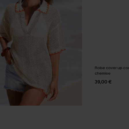
Robe cover up cou
chemise
39,00 €