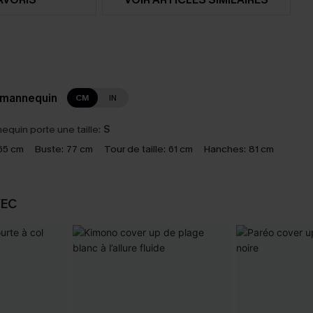
 mannequin
CM
IN
equin porte une taille:
S
65 cm
Buste:
77 cm
Tour de taille:
61 cm
Hanches:
81 cm
VEC