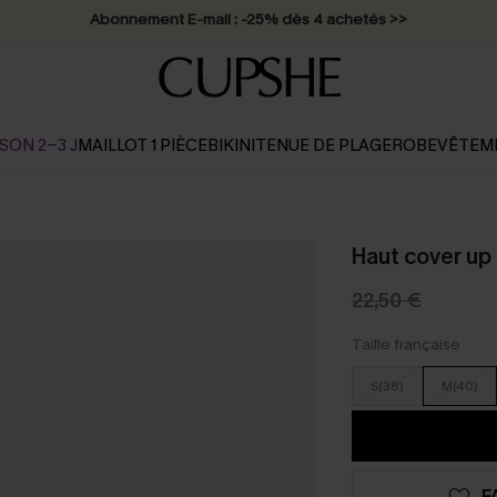
Abonnement E-mail : -25% dès 4 achetés >>
SON 2-3 J
MAILLOT 1 PIÈCE
BIKINI
TENUE DE PLAGE
ROBE
VÊTEM
Haut cover up
22,50 €
Taille française
S(38)
M(40)
F