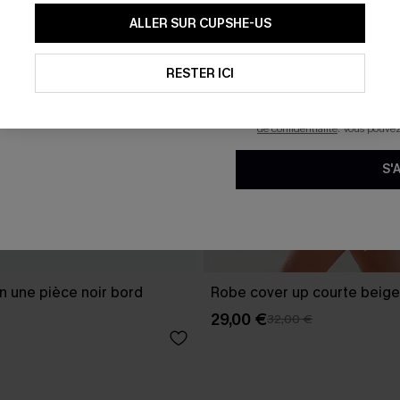
En soumettant votre adresse e-
ALLER SUR CUPSHE-US
mails marketing (y compris du
reconnaissez avoir pris conna
pouvons utiliser les données co
technologies de suivi, telles qu
RESTER ICI
savoir si ceux-ci ont été ouve
personnaliser nos contenus et 
produits susceptibles de vous 
de confidentialité
. Vous pouve
S'
in une pièce noir bord
Robe cover up courte beige
29,00 €
32,00 €