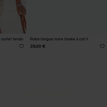
 ourlet fendu
Robe longue noire tissée à col V
39,00 €
BEST-SELLER
Nos pièces les plus aimées