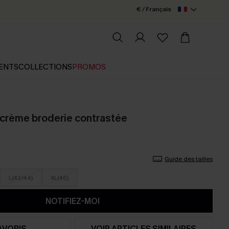
€ / Français
ENTS
COLLECTIONS
PROMOS
 crème broderie contrastée
Guide des tailles
L(42/44)
XL(46)
NOTIFIEZ-MOI
AVORIS
VOIR ARTICLES SIMILAIRES