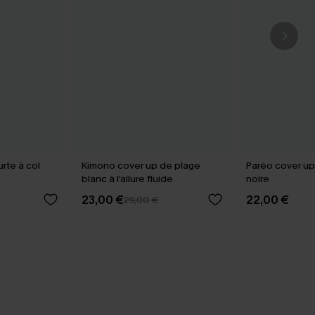
rte à col
Kimono cover up de plage
Paréo cover up
blanc à l’allure fluide
noire
23,00 €
22,00 €
29,00 €