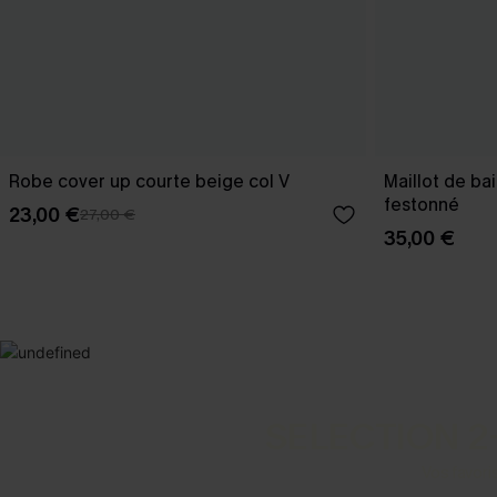
Robe cover up courte beige col V
Maillot de ba
festonné
23,00 €
27,00 €
35,00 €
SELECTION 2
Vos favori