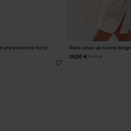
in une pièce noir bord
Robe cover up courte beige
29,00 €
32,00 €
-3 J. OUVRÉS
s express