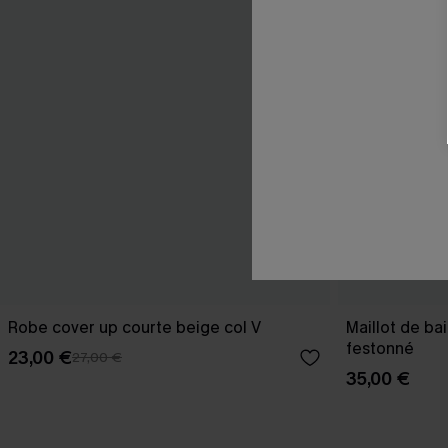
Robe cover up courte beige col V
Maillot de ba
festonné
23,00 €
27,00 €
35,00 €