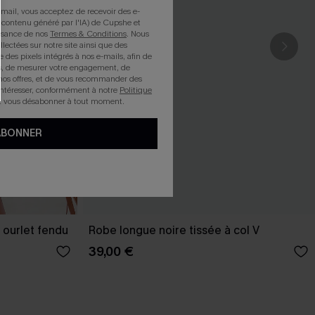
mail, vous acceptez de recevoir des e-
 contenu généré par l'IA) de Cupshe et
issance de nos
Termes & Conditions
. Nous
llectées sur notre site ainsi que des
e des pixels intégrés à nos e-mails, afin de
rts, de mesurer votre engagement, de
nos offres, et de vous recommander des
intéresser, conformément à notre
Politique
z vous désabonner à tout moment.
ABONNER
 ourlet fendu
Robe longue noire tissée à col V
39,00 €