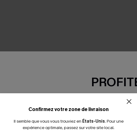
SEMBLE
PROFITE
-15% dès 2 A
*Un code par command
Confirmez votre zone de livraison
Il semble que vous vous trouviez en
États-Unis
.
Pour une
expérience optimale, passez sur votre site local.