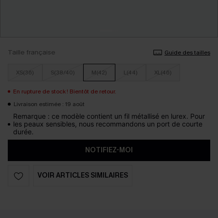
Taille française
Guide des tailles
XS(36)
S(38/40)
M(42)
L(44)
XL(46)
En rupture de stock ! Bientôt de retour.
Livraison estimée : 19 août
Remarque : ce modèle contient un fil métallisé en lurex. Pour
les peaux sensibles, nous recommandons un port de courte
durée.
NOTIFIEZ-MOI
VOIR ARTICLES SIMILAIRES