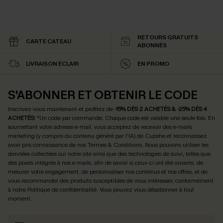
RETOURS GRATUITS
CARTE CATEAU
ABONNÉS
LIVRAISON ÉCLAIR
EN PROMO
S'ABONNER ET OBTENIR LE CODE
Inscrivez-vous maintenant et profitez de
-15% DÈS 2 ACHETÉS & -25% DÈS 4
ACHETÉS
! *Un code par commande. Chaque code est valable une seule fois.
En
soumettant votre adresse e-mail, vous acceptez de recevoir des e-mails
marketing (y compris du contenu généré par l'IA) de Cupshe et reconnaissez
avoir pris connaissance de nos
Termes & Conditions
. Nous pouvons utiliser les
données collectées sur notre site ainsi que des technologies de suivi, telles que
des pixels intégrés à nos e-mails, afin de savoir si ceux-ci ont été ouverts, de
mesurer votre engagement, de personnaliser nos contenus et nos offres, et de
vous recommander des produits susceptibles de vous intéresser, conformément
à notre
Politique de confidentialité
. Vous pouvez vous désabonner à tout
moment.