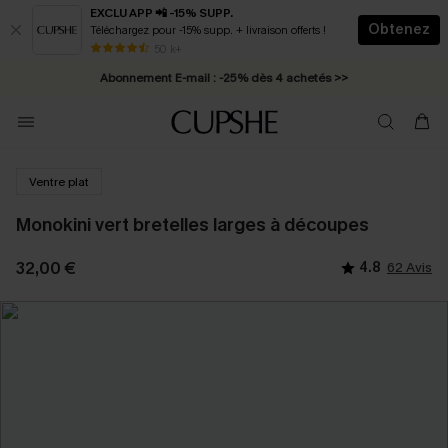
EXCLU APP 📲 -15% SUPP.
Obtenez
Téléchargez pour -15% supp. + livraison offerts !
* Livraison éclair 2-3 jours ouvrés >>
50 k+
Abonnement E-mail : -25% dès 4 achetés >>
Ventre plat
Monokini vert bretelles larges à découpes
32,00 €
4.8
62 Avis