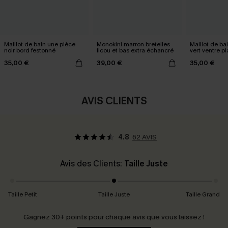
Maillot de bain une pièce
Monokini marron bretelles
Maillot de ba
noir bord festonné
licou et bas extra échancré
vert ventre pl
échancré
35,00 €
39,00 €
35,00 €
AVIS CLIENTS
4.8
62 AVIS
Avis des Clients:
Taille Juste
Taille Petit
Taille Juste
Taille Grand
Gagnez 30+ points pour chaque avis que vous laissez !