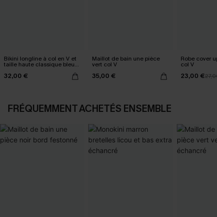
Bikini longline à col en V et
Maillot de bain une pièce
Robe cover u
taille haute classique bleu
vert col V
col V
marine
32,00 €
35,00 €
23,00 €
27,0
FRÉQUEMMENT ACHETÉS ENSEMBLE