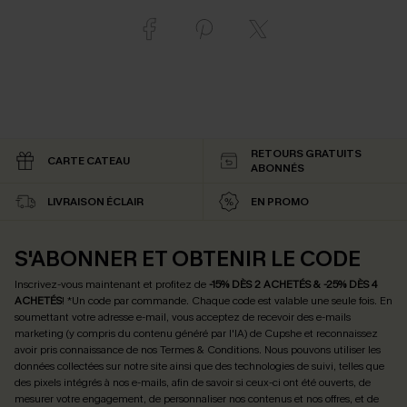
RETOURS GRATUITS
CARTE CATEAU
ABONNÉS
LIVRAISON ÉCLAIR
EN PROMO
S'ABONNER ET OBTENIR LE CODE
Inscrivez-vous maintenant et profitez de
-15% DÈS 2 ACHETÉS & -25% DÈS 4
ACHETÉS
! *Un code par commande. Chaque code est valable une seule fois.
En
soumettant votre adresse e-mail, vous acceptez de recevoir des e-mails
marketing (y compris du contenu généré par l'IA) de Cupshe et reconnaissez
avoir pris connaissance de nos
Termes & Conditions
. Nous pouvons utiliser les
données collectées sur notre site ainsi que des technologies de suivi, telles que
des pixels intégrés à nos e-mails, afin de savoir si ceux-ci ont été ouverts, de
mesurer votre engagement, de personnaliser nos contenus et nos offres, et de