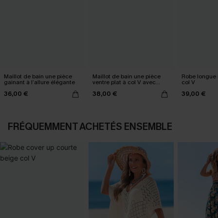
Maillot de bain une pièce
Maillot de bain une pièce
Robe longue n
gainant à l’allure élégante
ventre plat à col V avec
col V
Mesh power
36,00 €
38,00 €
39,00 €
FRÉQUEMMENT ACHETÉS ENSEMBLE