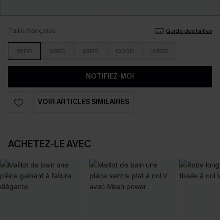
Taille française
Guide des tailles
85DD
90DD
95DD
100DD
105DD
NOTIFIEZ-MOI
VOIR ARTICLES SIMILAIRES
ACHETEZ‑LE AVEC