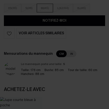
XS(36)
S(38)
M(40)
L(42/44)
XL(46)
NOTIFIEZ-MOI
VOIR ARTICLES SIMILAIRES
Mensurations du mannequin
CM
IN
Le mannequin porte une taille:
S
Taille:
176 cm
Buste:
85 cm
Tour de taille:
60 cm
Hanches:
88 cm
ACHETEZ‑LE AVEC