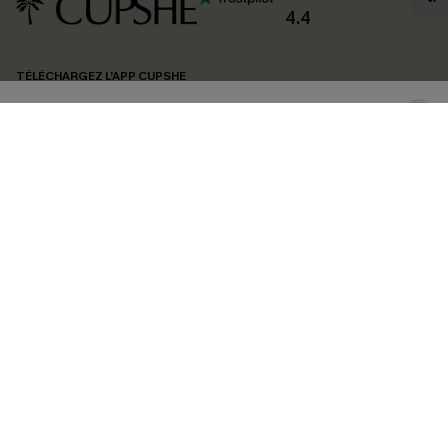
confidentialité
. Vous pouvez vous désabonner à tout moment.
4.4
S'ABONNER
TÉLÉCHARGEZ L’APP CUPSHE
SUIVEZ-NOUS
©2026 CUPSHE FRANCE
Voir nôtre
déclaration d'accessibilité
et notre
politique de confidentialité.
Gestion des cookies