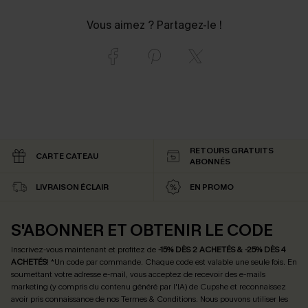
Vous aimez ? Partagez-le !
RETOURS GRATUITS
CARTE CATEAU
ABONNÉS
LIVRAISON ÉCLAIR
EN PROMO
S'ABONNER ET OBTENIR LE CODE
Inscrivez-vous maintenant et profitez de
-15% DÈS 2 ACHETÉS & -25% DÈS 4
ACHETÉS
! *Un code par commande. Chaque code est valable une seule fois.
En
soumettant votre adresse e-mail, vous acceptez de recevoir des e-mails
marketing (y compris du contenu généré par l'IA) de Cupshe et reconnaissez
avoir pris connaissance de nos
Termes & Conditions
. Nous pouvons utiliser les