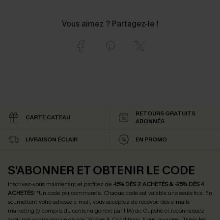
Vous aimez ? Partagez-le !
RETOURS GRATUITS
CARTE CATEAU
ABONNÉS
LIVRAISON ÉCLAIR
EN PROMO
S'ABONNER ET OBTENIR LE CODE
Inscrivez-vous maintenant et profitez de
-15% DÈS 2 ACHETÉS & -25% DÈS 4
ACHETÉS
! *Un code par commande. Chaque code est valable une seule fois.
En
soumettant votre adresse e-mail, vous acceptez de recevoir des e-mails
marketing (y compris du contenu généré par l'IA) de Cupshe et reconnaissez
avoir pris connaissance de nos
Termes & Conditions
. Nous pouvons utiliser les