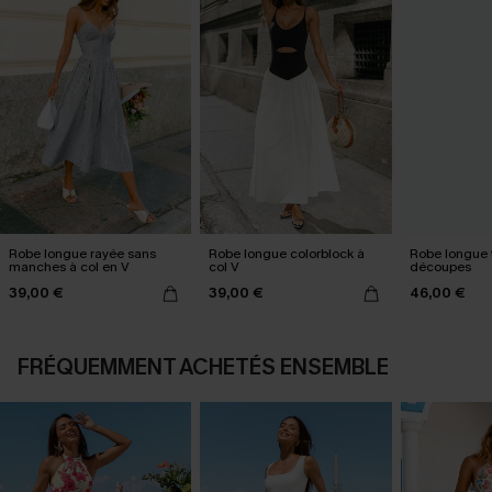
Robe longue rayée sans
Robe longue colorblock à
Robe longue t
manches à col en V
col V
découpes
39,00 €
39,00 €
46,00 €
FRÉQUEMMENT ACHETÉS ENSEMBLE