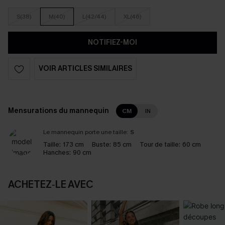
S(38)
M(40)
L(42/44)
XL(46)
NOTIFIEZ-MOI
VOIR ARTICLES SIMILAIRES
Mensurations du mannequin
CM
IN
Le mannequin porte une taille:
S
Taille:
173 cm
Buste:
85 cm
Tour de taille:
60 cm
Hanches:
90 cm
ACHETEZ‑LE AVEC