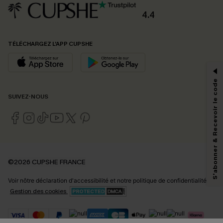
4.4
PROFITEZ DE -15%
TÉLÉCHARGEZ L’APP CUPSHE
-15% dès 2 Achetés par E-mail
*Un code par commande, valable une seule fois.
S'abonner & Recevoir le code
SUIVEZ-NOUS
En soumettant votre adresse e-mail, vous acceptez de recevoir des e-mails
marketing (y compris du contenu généré par l'IA) de Cupshe et
reconnaissez avoir pris connaissance de nos
Termes & Conditions
. Nous
pouvons utiliser les données collectées sur notre site ainsi que des
technologies de suivi, telles que des pixels intégrés à nos e-mails, afin de
savoir si ceux-ci ont été ouverts, de mesurer votre engagement, de
©2026 CUPSHE FRANCE
personnaliser nos contenus et nos offres, et de vous recommander des
produits susceptibles de vous intéresser, conformément à notre
Politique de
Voir nôtre
déclaration d'accessibilité
et notre
politique de confidentialité.
confidentialité
. Vous pouvez vous désabonner à tout moment.
Gestion des cookies
S'ABONNER