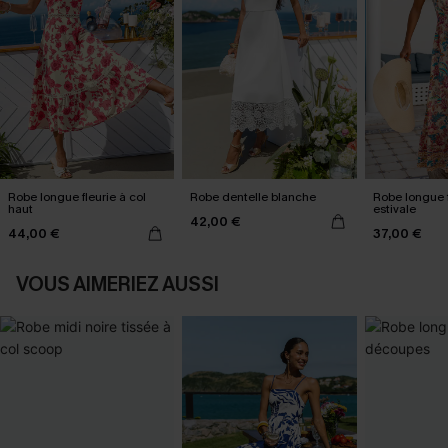
Robe longue fleurie à col
Robe dentelle blanche
Robe longue f
haut
estivale
42,00 €
44,00 €
37,00 €
VOUS AIMERIEZ AUSSI