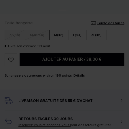
Taille française
Guide des tailles
XS(36)
S(38/40)
M(42)
L(44)
XL(46)
Livraison estimée : 18 août
AJOUTER AU PANIER
/
38,00 €
Sunchasers gagnerons environ
190
points.
Détails
LIVRAISON GRATUITE DÈS 55 € D'ACHAT
RETOURS FACILES 30 JOURS
Inscrivez-vous et abonnez-vous
pour des retours gratuits !