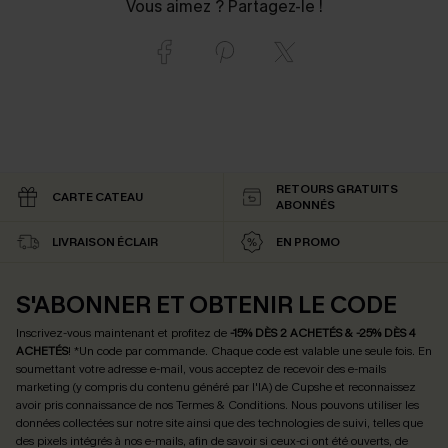
Vous aimez ? Partagez-le !
RETOURS GRATUITS
CARTE CATEAU
ABONNÉS
LIVRAISON ÉCLAIR
EN PROMO
S'ABONNER ET OBTENIR LE CODE
Inscrivez-vous maintenant et profitez de
-15% DÈS 2 ACHETÉS & -25% DÈS 4
ACHETÉS
! *Un code par commande. Chaque code est valable une seule fois.
En
soumettant votre adresse e-mail, vous acceptez de recevoir des e-mails
marketing (y compris du contenu généré par l'IA) de Cupshe et reconnaissez
avoir pris connaissance de nos
Termes & Conditions
. Nous pouvons utiliser les
données collectées sur notre site ainsi que des technologies de suivi, telles que
des pixels intégrés à nos e-mails, afin de savoir si ceux-ci ont été ouverts, de