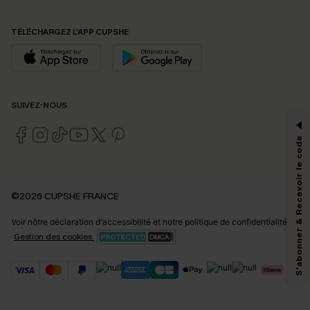
TÉLÉCHARGEZ L’APP CUPSHE
PROFITEZ DE -15%
SUIVEZ-NOUS
-15% dès 2 Achetés par E-mail
*Un code par commande, valable une seule fois.
S'abonner & Recevoir le code
En soumettant votre adresse e-mail, vous acceptez de recevoir des e-mails
©2026 CUPSHE FRANCE
marketing (y compris du contenu généré par l'IA) de Cupshe et
reconnaissez avoir pris connaissance de nos
Termes & Conditions
. Nous
Voir nôtre
déclaration d'accessibilité
et notre
politique de confidentialité.
pouvons utiliser les données collectées sur notre site ainsi que des
technologies de suivi, telles que des pixels intégrés à nos e-mails, afin de
Gestion des cookies
savoir si ceux-ci ont été ouverts, de mesurer votre engagement, de
personnaliser nos contenus et nos offres, et de vous recommander des
produits susceptibles de vous intéresser, conformément à notre
Politique de
confidentialité
. Vous pouvez vous désabonner à tout moment.