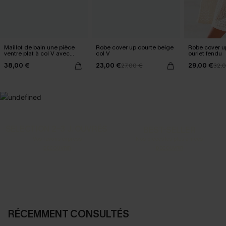
Maillot de bain une pièce
Robe cover up courte beige
Robe cover u
ventre plat à col V avec
col V
ourlet fendu
Mesh power
38,00 €
23,00 €
29,00 €
27,00 €
32,
SELECTION 2-3 J. OUVRÉS
BEST-SELLER
Vos favoris express
Nos pièces les plus aimées
DÉCOUVRIR
DÉCOUVRIR
RÉCEMMENT CONSULTÉS