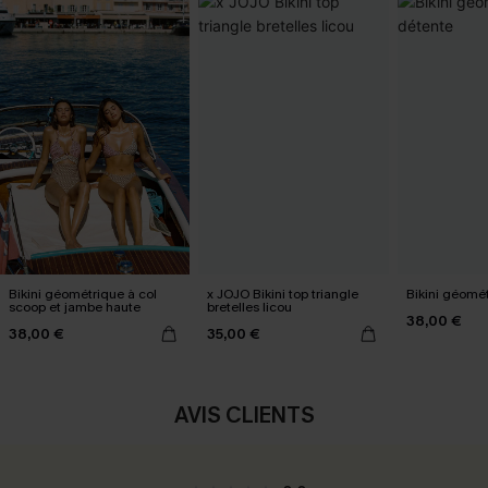
Bikini géométrique à col
x JOJO Bikini top triangle
Bikini géomé
scoop et jambe haute
bretelles licou
38,00 €
38,00 €
35,00 €
AVIS CLIENTS