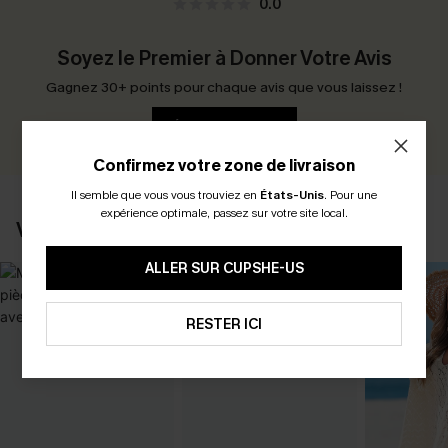
0.0
Soyez le Premier à Donner Votre Avis
Gagnez 30+ points pour chaque avis que vous laissez !
ÉCRIRE UN AVIS
Confirmez votre zone de livraison
Il semble que vous vous trouviez en
États-Unis
.
Pour une
expérience optimale, passez sur votre site local.
VOUS AIMERIEZ AUSSI
ALLER SUR CUPSHE-US
RESTER ICI