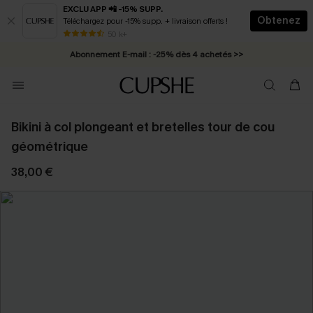
EXCLU APP 📲 -15% SUPP.
Obtenez
Téléchargez pour -15% supp. + livraison offerts !
Abonnement E-mail : -25% dès 4 achetés >>
50 k+
* Livraison éclair 2-3 jours ouvrés >>
Bikini à col plongeant et bretelles tour de cou
géométrique
38,00 €