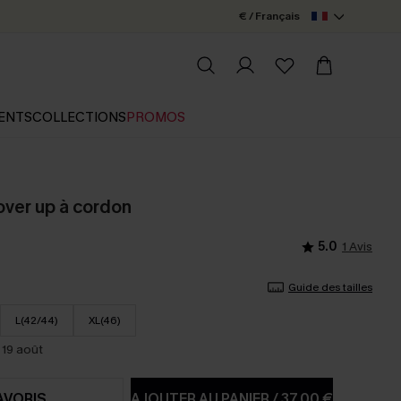
€ / Français
ENTS
COLLECTIONS
PROMOS
ver up à cordon
5.0
1 Avis
Guide des tailles
L(42/44)
XL(46)
 19 août
AVORIS
AJOUTER AU PANIER
/
37,00 €