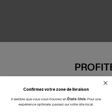
SEMBLE
PROFITE
-15% dès 2 A
*Un code par command
Confirmez votre zone de livraison
Il semble que vous vous trouviez en
États-Unis
.
Pour une
expérience optimale, passez sur votre site local.