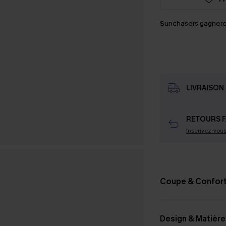
Sunchasers gagnero
LIVRAISON 
RETOURS F
Inscrivez-vou
Coupe & Confor
Design & Matière