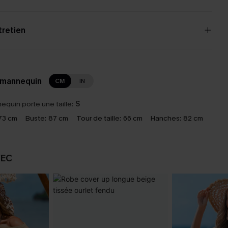
tretien
 mannequin
CM
IN
equin porte une taille:
S
73 cm
Buste:
87 cm
Tour de taille:
66 cm
Hanches:
82 cm
VEC