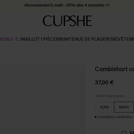
Abonnement E-mail : -25% dès 4 achetés >>
SON 2-3 J
MAILLOT 1 PIÈCE
BIKINI
TENUE DE PLAGE
ROBE
VÊTEM
Combishort co
37,00 €
Taille française
S(38)
M(40)
Livraison estimée :
F