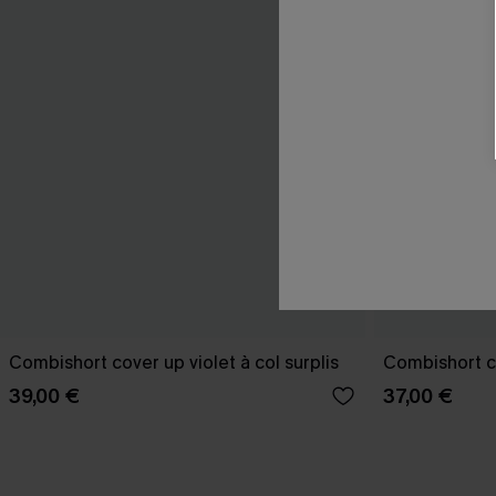
Combishort cover up violet à col surplis
Combishort co
39,00 €
37,00 €