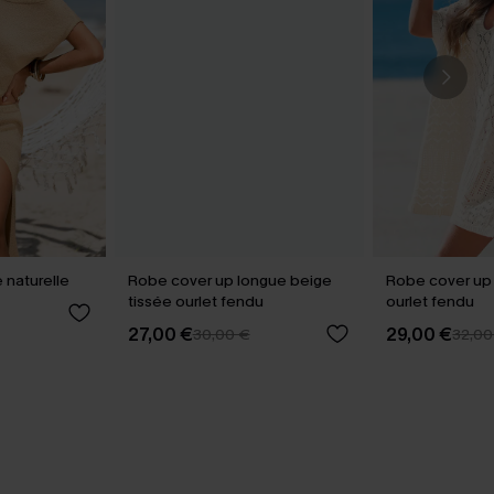
e naturelle
Robe cover up longue beige
Robe cover up
tissée ourlet fendu
ourlet fendu
27,00 €
29,00 €
30,00 €
32,00