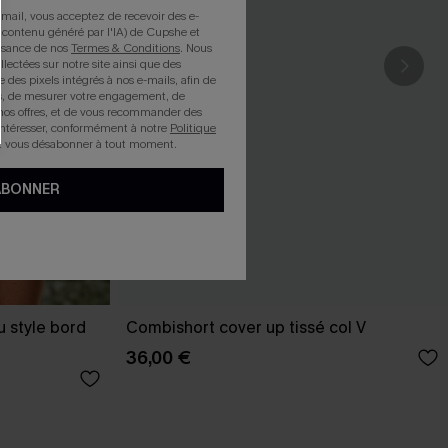
mail, vous acceptez de recevoir des e-
 contenu généré par l'IA) de Cupshe et
issance de nos
Termes & Conditions
. Nous
llectées sur notre site ainsi que des
e des pixels intégrés à nos e-mails, afin de
rts, de mesurer votre engagement, de
nos offres, et de vous recommander des
intéresser, conformément à notre
Politique
z vous désabonner à tout moment.
ABONNER
 style bord
Combishort cover up tissé col V
36,00 €