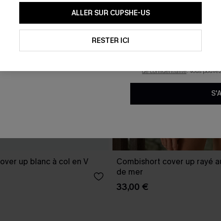
En soumettant votre adresse e-
ALLER SUR CUPSHE-US
mails marketing (y compris du
reconnaissez avoir pris conna
pouvons utiliser les données co
technologies de suivi, telles qu
RESTER ICI
savoir si ceux-ci ont été ouve
personnaliser nos contenus et 
produits susceptibles de vous 
de confidentialité
. Vous pouve
S'
ver up blanc à col en V
Combishort cover up rayé au
de mer
33,00 €