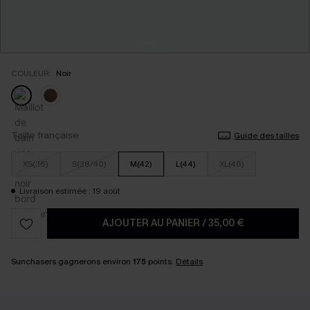
COULEUR:
Noir
Taille française
Guide des tailles
XS(36)
S(38/40)
M(42)
L(44)
XL(46)
Livraison estimée : 19 août
AJOUTER AU PANIER
/
35,00 €
Sunchasers gagnerons environ
175
points.
Détails