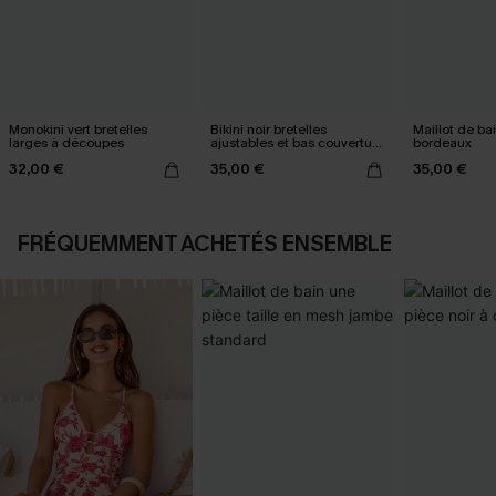
Monokini vert bretelles
Bikini noir bretelles
Maillot de ba
larges à découpes
ajustables et bas couverture
bordeaux
classique
32,00 €
35,00 €
35,00 €
FRÉQUEMMENT ACHETÉS ENSEMBLE