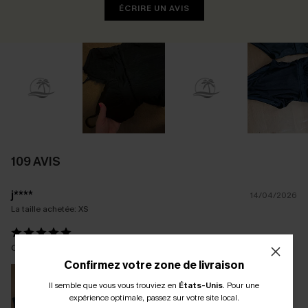
ÉCRIRE UN AVIS
109 AVIS
j****
14/04/2026
La taille achetée:
XS
Coup de coeur pour ce maillot de bain
Confirmez votre zone de livraison
Il semble que vous vous trouviez en
États-Unis
.
Pour une
expérience optimale, passez sur votre site local.