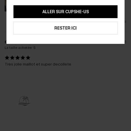
ALLER SUR CUPSHE-US
9
RESTER ICI
c****
09/06/2026
La taille achetée:
S
Très jolie maillot et super decollete