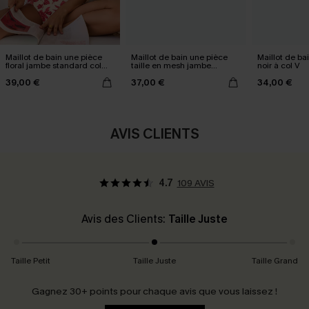
Maillot de bain une pièce
Maillot de bain une pièce
Maillot de ba
floral jambe standard col
taille en mesh jambe
noir à col V
plongeant
standard
39,00 €
37,00 €
34,00 €
AVIS CLIENTS
4.7
109 AVIS
Avis des Clients:
Taille Juste
Taille Petit
Taille Juste
Taille Grand
Gagnez 30+ points pour chaque avis que vous laissez !