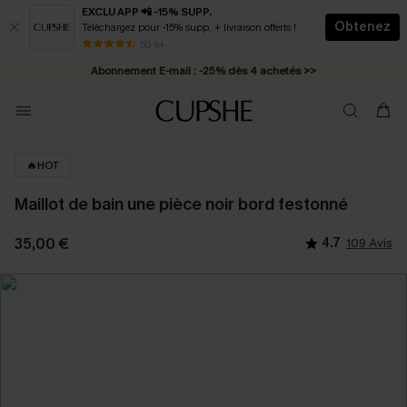
EXCLU APP 📲 -15% SUPP.
Obtenez
Téléchargez pour -15% supp. + livraison offerts !
* Livraison éclair 2-3 jours ouvrés >>
50 k+
Abonnement E-mail : -25% dès 4 achetés >>
🔥HOT
Maillot de bain une pièce noir bord festonné
35,00 €
4.7
109 Avis