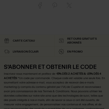
RETOURS GRATUITS
CARTE CATEAU
ABONNÉS
LIVRAISON ÉCLAIR
EN PROMO
S'ABONNER ET OBTENIR LE CODE
Inscrivez-vous maintenant et profitez de
-15% DÈS 2 ACHETÉS & -25% DÈS 4
ACHETÉS
! *Un code par commande. Chaque code est valable une seule fois.
En
soumettant votre adresse e-mail, vous acceptez de recevoir des e-mails
marketing (y compris du contenu généré par l'IA) de Cupshe et reconnaissez
avoir pris connaissance de nos
Termes & Conditions
. Nous pouvons utiliser les
données collectées sur notre site ainsi que des technologies de suivi, telles que
des pixels intégrés à nos e-mails, afin de savoir si ceux-ci ont été ouverts, de
mesurer votre engagement, de personnaliser nos contenus et nos offres, et de
vous recommander des produits susceptibles de vous intéresser, conformément