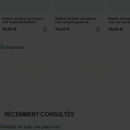
Maillot de bain une pièce
Maillot de bain une pièce
Maillot de ba
noir maintien flexible
noir col plongeant et
noir col carr
bretelles licou
standard
35,00 €
34,00 €
39,00 €
SELECTION 2-3 J. OUVRÉS
BEST-SELLER
Vos favoris express
Nos pièces les plus aimées
DÉCOUVRIR
DÉCOUVRIR
RÉCEMMENT CONSULTÉS