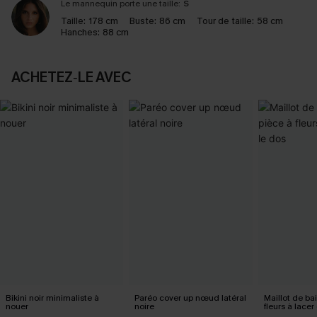
Le mannequin porte une taille:
S
Taille:
178 cm
Buste:
86 cm
Tour de taille:
58 cm
Hanches:
88 cm
ACHETEZ‑LE AVEC
Bikini noir minimaliste à
Paréo cover up nœud latéral
Maillot de ba
nouer
noire
fleurs à lacer