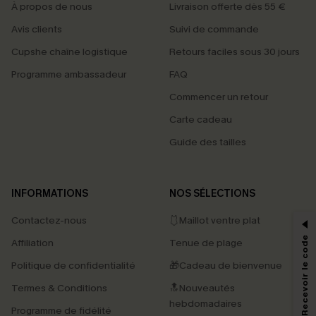
À propos de nous
Livraison offerte dès 55 €
Avis clients
Suivi de commande
Cupshe chaîne logistique
Retours faciles sous 30 jours
Programme ambassadeur
FAQ
Commencer un retour
Carte cadeau
Guide des tailles
PROFITEZ DE -15%
INFORMATIONS
NOS SÉLECTIONS
-15% dès 2 Achetés par E-mail
Contactez-nous
🩱Maillot ventre plat
*Un code par commande, valable une seule fois.
S'abonner & Recevoir le code
Affiliation
Tenue de plage
Politique de confidentialité
🎁Cadeau de bienvenue
Termes & Conditions
🔝Nouveautés
En soumettant votre adresse e-mail, vous acceptez de recevoir des e-mails
marketing (y compris du contenu généré par l'IA) de Cupshe et
hebdomadaires
Programme de fidélité
reconnaissez avoir pris connaissance de nos
Termes & Conditions
. Nous