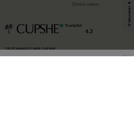
pouvons utiliser les données collectées sur notre site ainsi que des
😍Best-sellers
technologies de suivi, telles que des pixels intégrés à nos e-mails, afin de
savoir si ceux-ci ont été ouverts, de mesurer votre engagement, de
personnaliser nos contenus et nos offres, et de vous recommander des
produits susceptibles de vous intéresser, conformément à notre
Politique de
confidentialité
. Vous pouvez vous désabonner à tout moment.
4.3
S'ABONNER
TÉLÉCHARGEZ L’APP CUPSHE
SUIVEZ-NOUS
©2026 CUPSHE FRANCE
Voir nôtre
déclaration d'accessibilité
et notre
politique de confidentialité.