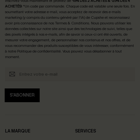
Inscrivez-vous maintenant et profitez de
-15% DÈS 2 ACHETÉS & -25% DÈS 4
ACHETÉS
! *Un code par commande. Chaque code est valable une seule fois.
En
soumettant votre adresse e-mail, vous acceptez de recevoir des e-mails
marketing (y compris du contenu généré par l'IA) de Cupshe et reconnaissez
avoir pris connaissance de nos
Termes & Conditions
. Nous pouvons utiliser les
données collectées sur notre site ainsi que des technologies de suivi, telles que
des pixels intégrés à nos e-mails, afin de savoir si ceux-ci ont été ouverts, de
mesurer votre engagement, de personnaliser nos contenus et nos offres, et de
vous recommander des produits susceptibles de vous intéresser, conformément
à notre
Politique de confidentialité
. Vous pouvez vous désabonner à tout
moment.
S'ABONNER
LA MARQUE
SERVICES