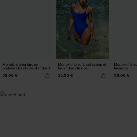
Monokini bleu larges
Monokini bleu à col scoop et
Monokini bleu
bretelles bas taille standard
lacer dans le dos
lavande
32,00 €
35,00 €
38,00 €
SELECTION 2-3 J. OUVRÉS
BEST-SELLER
Vos favoris express
Nos pièces les plus aimées
DÉCOUVRIR
DÉCOUVRIR