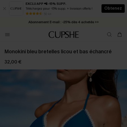
EXCLU APP 📲 -15% SUPP.
Obtenez
Téléchargez pour -15% supp. + livraison offerts !
* Livraison éclair 2-3 jours ouvrés >>
50 k+
Abonnement E-mail : -25% dès 4 achetés >>
Monokini bleu bretelles licou et bas échancré
32,00 €