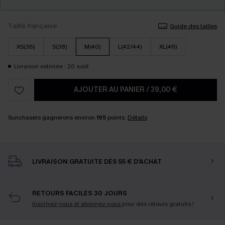
Taille française
Guide des tailles
XS(36)
S(38)
M(40)
L(42/44)
XL(46)
Livraison estimée : 20 août
AJOUTER AU PANIER
/
39,00 €
Sunchasers gagnerons environ
195
points.
Détails
LIVRAISON GRATUITE DÈS 55 € D'ACHAT
RETOURS FACILES 30 JOURS
Inscrivez-vous et abonnez-vous
pour des retours gratuits !