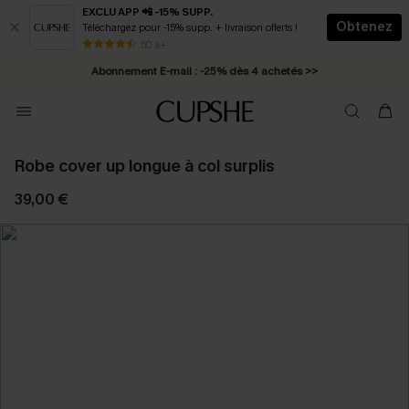
EXCLU APP 📲 -15% SUPP.
Obtenez
Téléchargez pour -15% supp. + livraison offerts !
* Livraison éclair 2-3 jours ouvrés >>
50 k+
Abonnement E-mail : -25% dès 4 achetés >>
Robe cover up longue à col surplis
39,00 €