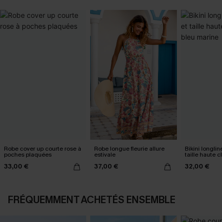
Robe cover up courte rose à
Robe longue fleurie allure
Bikini longlin
poches plaquées
estivale
taille haute 
marine
33,00 €
37,00 €
32,00 €
FRÉQUEMMENT ACHETÉS ENSEMBLE