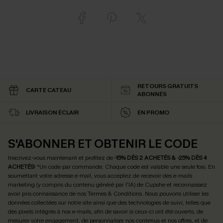
RETOURS GRATUITS
CARTE CATEAU
ABONNÉS
LIVRAISON ÉCLAIR
EN PROMO
S'ABONNER ET OBTENIR LE CODE
Inscrivez-vous maintenant et profitez de
-15% DÈS 2 ACHETÉS & -25% DÈS 4
ACHETÉS
! *Un code par commande. Chaque code est valable une seule fois.
En
soumettant votre adresse e-mail, vous acceptez de recevoir des e-mails
marketing (y compris du contenu généré par l'IA) de Cupshe et reconnaissez
avoir pris connaissance de nos
Termes & Conditions
. Nous pouvons utiliser les
données collectées sur notre site ainsi que des technologies de suivi, telles que
des pixels intégrés à nos e-mails, afin de savoir si ceux-ci ont été ouverts, de
mesurer votre engagement, de personnaliser nos contenus et nos offres, et de