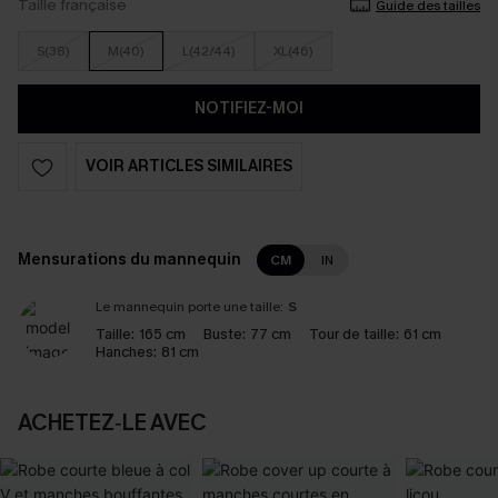
Taille française
Guide des tailles
S(38)
M(40)
L(42/44)
XL(46)
NOTIFIEZ-MOI
VOIR ARTICLES SIMILAIRES
Mensurations du mannequin
CM
IN
Le mannequin porte une taille:
S
Taille:
165 cm
Buste:
77 cm
Tour de taille:
61 cm
Hanches:
81 cm
ACHETEZ‑LE AVEC