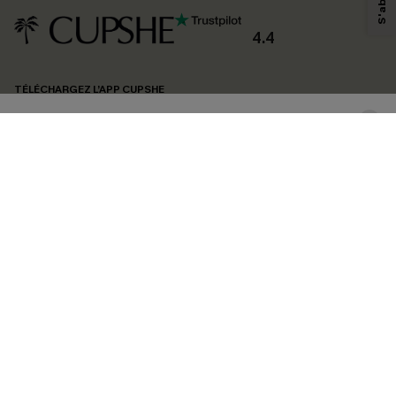
personnaliser nos contenus et nos offres, et de vous recommander des
produits susceptibles de vous intéresser, conformément à notre
Politique de
confidentialité
. Vous pouvez vous désabonner à tout moment.
4.4
S'ABONNER
TÉLÉCHARGEZ L’APP CUPSHE
SUIVEZ-NOUS
©2026 CUPSHE FRANCE
Voir nôtre
déclaration d'accessibilité
et notre
politique de confidentialité.
Gestion des cookies