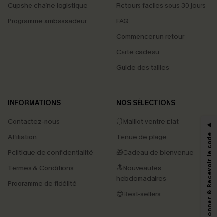
Cupshe chaîne logistique
Retours faciles sous 30 jours
Programme ambassadeur
FAQ
Commencer un retour
Carte cadeau
Guide des tailles
PROFITEZ DE -15%
INFORMATIONS
NOS SÉLECTIONS
-15% dès 2 Achetés par E-mail
Contactez-nous
🩱Maillot ventre plat
*Un code par commande, valable une seule fois.
S'abonner & Recevoir le code
Affiliation
Tenue de plage
Politique de confidentialité
🎁Cadeau de bienvenue
Termes & Conditions
🔝Nouveautés
En soumettant votre adresse e-mail, vous acceptez de recevoir des e-mails
hebdomadaires
marketing (y compris du contenu généré par l'IA) de Cupshe et
Programme de fidélité
reconnaissez avoir pris connaissance de nos
Termes & Conditions
. Nous
😍Best-sellers
pouvons utiliser les données collectées sur notre site ainsi que des
technologies de suivi, telles que des pixels intégrés à nos e-mails, afin de
savoir si ceux-ci ont été ouverts, de mesurer votre engagement, de