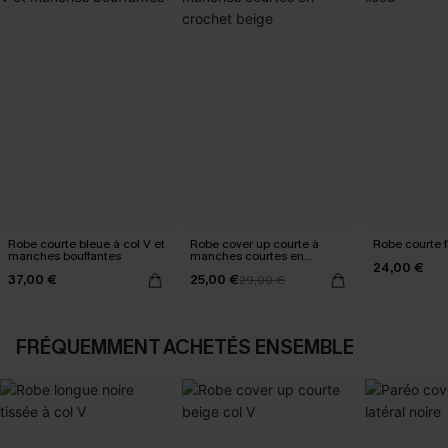
Robe courte bleue à col V et
Robe cover up courte à
Robe courte fl
manches bouffantes
manches courtes en
24,00 €
crochet beige
37,00 €
25,00 €
29,00 €
FRÉQUEMMENT ACHETÉS ENSEMBLE