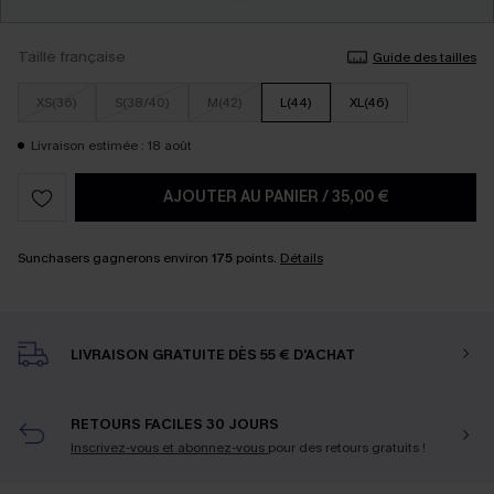
Taille française
Guide des tailles
XS(36)
S(38/40)
M(42)
L(44)
XL(46)
Livraison estimée : 18 août
AJOUTER AU PANIER
/
35,00 €
Sunchasers gagnerons environ
175
points.
Détails
LIVRAISON GRATUITE DÈS 55 € D'ACHAT
RETOURS FACILES 30 JOURS
Inscrivez-vous et abonnez-vous
pour des retours gratuits !