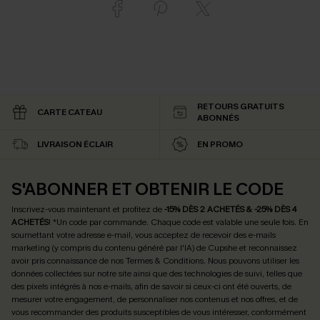
RETOURS GRATUITS
CARTE CATEAU
ABONNÉS
LIVRAISON ÉCLAIR
EN PROMO
S'ABONNER ET OBTENIR LE CODE
Inscrivez-vous maintenant et profitez de
-15% DÈS 2 ACHETÉS & -25% DÈS 4
ACHETÉS
! *Un code par commande. Chaque code est valable une seule fois.
En
soumettant votre adresse e-mail, vous acceptez de recevoir des e-mails
marketing (y compris du contenu généré par l'IA) de Cupshe et reconnaissez
avoir pris connaissance de nos
Termes & Conditions
. Nous pouvons utiliser les
données collectées sur notre site ainsi que des technologies de suivi, telles que
des pixels intégrés à nos e-mails, afin de savoir si ceux-ci ont été ouverts, de
mesurer votre engagement, de personnaliser nos contenus et nos offres, et de
vous recommander des produits susceptibles de vous intéresser, conformément