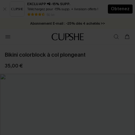
EXCLU APP 📲 -15% SUPP.
Obtenez
Téléchargez pour -15% supp. + livraison offerts !
* Livraison éclair 2-3 jours ouvrés >>
50 k+
Abonnement E-mail : -25% dès 4 achetés >>
Bikini colorblock à col plongeant
35,00 €