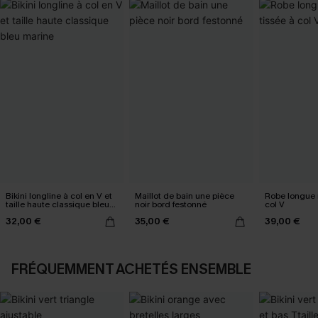
Bikini longline à col en V et
Maillot de bain une pièce
Robe longue n
taille haute classique bleu
noir bord festonné
col V
marine
32,00 €
35,00 €
39,00 €
FRÉQUEMMENT ACHETÉS ENSEMBLE