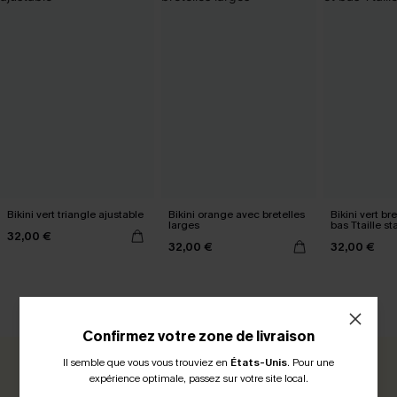
Bikini vert triangle ajustable
Bikini orange avec bretelles
Bikini vert bre
larges
bas Ttaille s
32,00 €
32,00 €
32,00 €
AVIS CLIENTS
Confirmez votre zone de livraison
Il semble que vous vous trouviez en
États-Unis
.
Pour une
0.0
expérience optimale, passez sur votre site local.