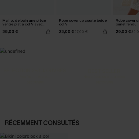
Maillot de bain une pièce
Robe cover up courte beige
Robe cover u
ventre plat à col V avec
col V
ourlet fendu
Mesh power
38,00 €
23,00 €
29,00 €
27,00 €
32,
SELECTION 2-3 J. OUVRÉS
BEST-SELLER
Vos favoris express
Nos pièces les plus aimées
DÉCOUVRIR
DÉCOUVRIR
RÉCEMMENT CONSULTÉS