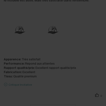
le modèle est assis. Mais très satisfaite dans l'ensemble.
Apparence:
Très satisfait
Performance:
Répond aux attentes
Rapport qualité/prix:
Excellent rapport qualité/prix
Fabrication:
Excellent
Tissu:
Qualité premium
Critique Incitative
0