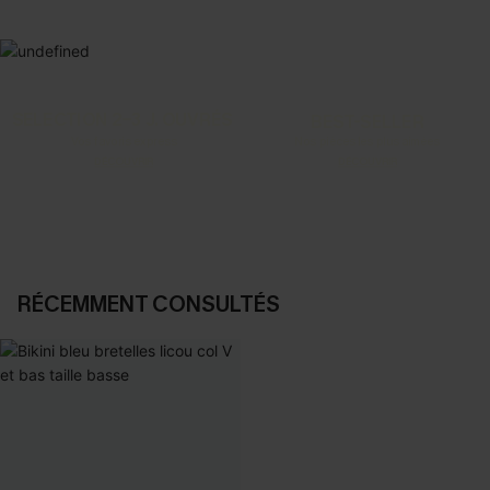
SELECTION 2-3 J. OUVRÉS
BEST-SELLER
Vos favoris express
Nos pièces les plus aimées
DÉCOUVRIR
DÉCOUVRIR
RÉCEMMENT CONSULTÉS