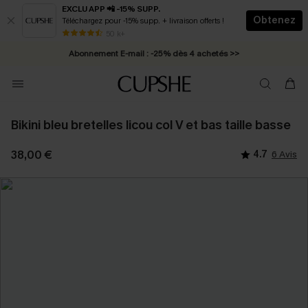
EXCLU APP 📲 -15% SUPP.
Obtenez
Téléchargez pour -15% supp. + livraison offerts !
Abonnement E-mail : -25% dès 4 achetés >>
50 k+
* Livraison éclair 2-3 jours ouvrés >>
Bikini bleu bretelles licou col V et bas taille basse
38,00 €
4.7
6 Avis