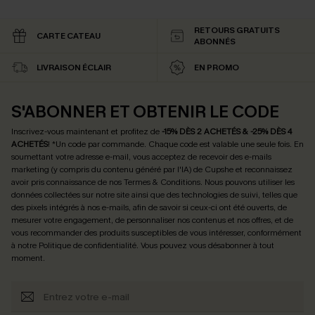
RETOURS GRATUITS
CARTE CATEAU
ABONNÉS
LIVRAISON ÉCLAIR
EN PROMO
S'ABONNER ET OBTENIR LE CODE
Inscrivez-vous maintenant et profitez de
-15% DÈS 2 ACHETÉS & -25% DÈS 4
ACHETÉS
! *Un code par commande. Chaque code est valable une seule fois.
En
soumettant votre adresse e-mail, vous acceptez de recevoir des e-mails
marketing (y compris du contenu généré par l'IA) de Cupshe et reconnaissez
avoir pris connaissance de nos
Termes & Conditions
. Nous pouvons utiliser les
données collectées sur notre site ainsi que des technologies de suivi, telles que
des pixels intégrés à nos e-mails, afin de savoir si ceux-ci ont été ouverts, de
mesurer votre engagement, de personnaliser nos contenus et nos offres, et de
vous recommander des produits susceptibles de vous intéresser, conformément
à notre
Politique de confidentialité
. Vous pouvez vous désabonner à tout
moment.