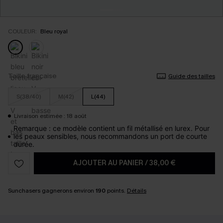
COULEUR:
Bleu royal
Taille française
Guide des tailles
S(38/40)
M(42)
L(44)
Livraison estimée : 18 août
Remarque : ce modèle contient un fil métallisé en lurex. Pour
les peaux sensibles, nous recommandons un port de courte
durée.
AJOUTER AU PANIER
/
38,00 €
Sunchasers gagnerons environ
190
points.
Détails