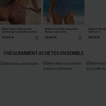
Bikini fleuri taille haute
Maillot de bain une pièce
Maillot de ba
ventre plat torsadé marron
floral à col carré
vert col V
32,00 €
32,00 €
35,00 €
FRÉQUEMMENT ACHETÉS ENSEMBLE