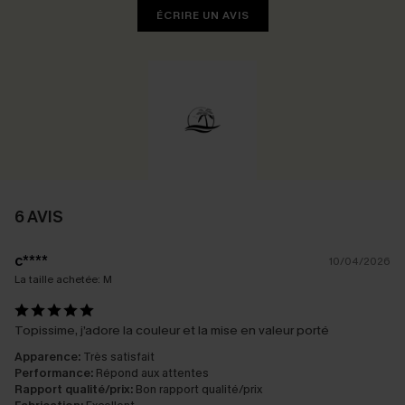
ÉCRIRE UN AVIS
6 AVIS
c****
10/04/2026
La taille achetée:
M
Topissime, j’adore la couleur et la mise en valeur porté
Apparence:
Très satisfait
Performance:
Répond aux attentes
Rapport qualité/prix:
Bon rapport qualité/prix