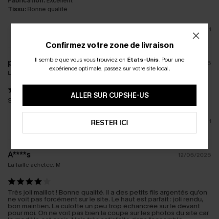
Fabrication:
Excellent
Tissu:
Bonne qualité
1
Confirmez votre zone de livraison
Il semble que vous vous trouviez en
États-Unis
.
Pour une
p****
04/02/2026
expérience optimale, passez sur votre site local.
La taille achetée:
M
ALLER SUR CUPSHE-US
Super maillot de bain, trop contentE
1
RESTER ICI
A****s
12/06/2026
La taille achetée:
M
Très joli maillot ! Bonne qualité. Il a des petits fils argentés qu'on
ne voit pas forcément sur le site. Le haut est parfait : joli rendu,
bon maintien. La culotte un peu trop échancrée sur le devant
pour moi. On ne voit pas bien la coupe sur les photos du site car