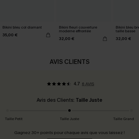
Bikini bleu col diamant
Bikini fleuri couverture
Bikini bleu br
moderne effrontée
taille basse
35,00 €
32,00 €
32,00 €
AVIS CLIENTS
4.7
6 AVIS
Avis des Clients:
Taille Juste
Taille Petit
Taille Juste
Taille Grand
Gagnez 30+ points pour chaque avis que vous laissez !