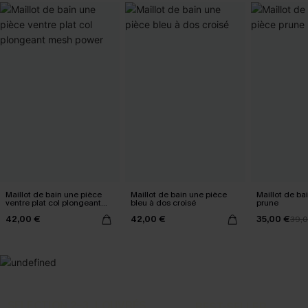
Maillot de bain une pièce
Maillot de bain une pièce
Maillot de ba
ventre plat col plongeant
bleu à dos croisé
prune
mesh power
42,00 €
42,00 €
35,00 €
39,
SELECTION 2-3 J. OUVRÉS
BEST-SELLER