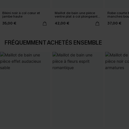
Bikini noir à col cœur et
Maillot de bain une pièce
Robe courte b
jambe haute
ventre plat à col plongeant
manches bou
tour de cou
35,00 €
42,00 €
37,00 €
FRÉQUEMMENT ACHETÉS ENSEMBLE