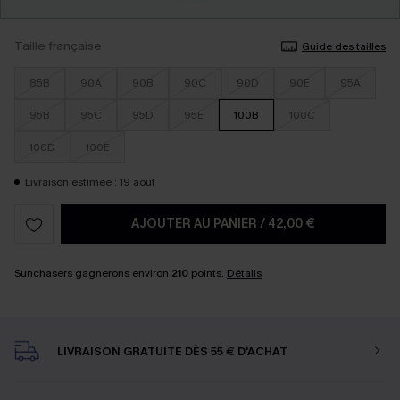
Taille française
Guide des tailles
85B
90A
90B
90C
90D
90E
95A
95B
95C
95D
95E
100B
100C
100D
100E
Livraison estimée : 19 août
AJOUTER AU PANIER
/
42,00 €
Sunchasers gagnerons environ
210
points.
Détails
LIVRAISON GRATUITE DÈS 55 € D'ACHAT