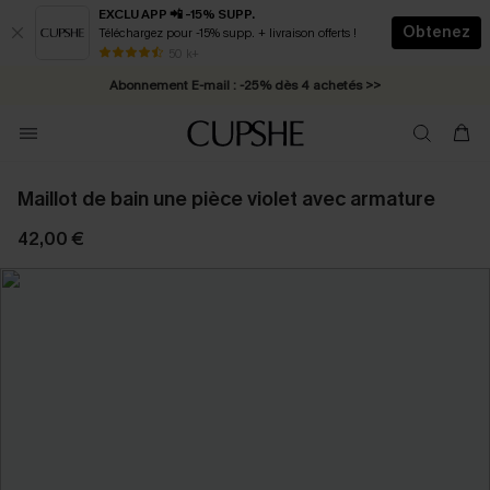
EXCLU APP 📲 -15% SUPP.
Obtenez
Téléchargez pour -15% supp. + livraison offerts !
* Livraison éclair 2-3 jours ouvrés >>
50 k+
Abonnement E-mail : -25% dès 4 achetés >>
Maillot de bain une pièce violet avec armature
42,00 €