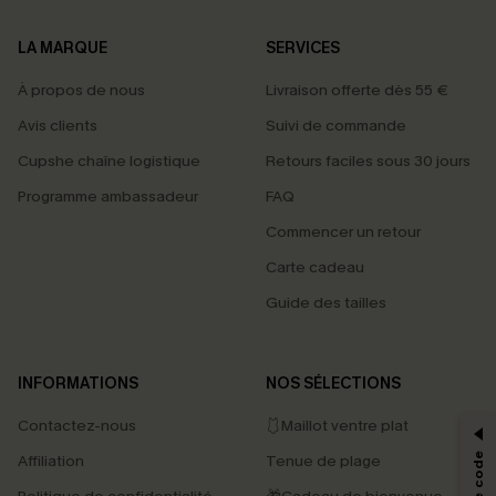
LA MARQUE
SERVICES
À propos de nous
Livraison offerte dès 55 €
Avis clients
Suivi de commande
Cupshe chaîne logistique
Retours faciles sous 30 jours
Programme ambassadeur
FAQ
Commencer un retour
Carte cadeau
Guide des tailles
PROFITEZ DE -15%
INFORMATIONS
NOS SÉLECTIONS
-15% dès 2 Achetés par E-mail
Contactez-nous
🩱Maillot ventre plat
*Un code par commande, valable une seule fois.
Affiliation
Tenue de plage