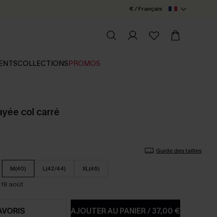
€ / Français
ENTS
COLLECTIONS
PROMOS
ayée col carré
Guide des tailles
M(40)
L(42/44)
XL(46)
 19 août
AVORIS
AJOUTER AU PANIER
/
37,00 €