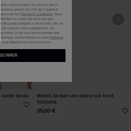
mail, vous acceptez de recevoir des e-
 contenu généré par l'IA) de Cupshe et
issance de nos
Termes & Conditions
. Nous
llectées sur notre site ainsi que des
e des pixels intégrés à nos e-mails, afin de
rts, de mesurer votre engagement, de
nos offres, et de vous recommander des
intéresser, conformément à notre
Politique
z vous désabonner à tout moment.
ABONNER
 ourlet fendu
Maillot de bain une pièce noir bord
festonné
35,00 €