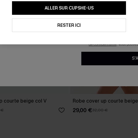
En soumettant votre adresse e-
ALLER SUR CUPSHE-US
mails marketing (y compris du
reconnaissez avoir pris conna
pouvons utiliser les données co
technologies de suivi, telles qu
RESTER ICI
savoir si ceux-ci ont été ouve
personnaliser nos contenus et 
produits susceptibles de vous 
de confidentialité
. Vous pouve
S'
p courte beige col V
Robe cover up courte beige
29,00 €
 €
32,00 €