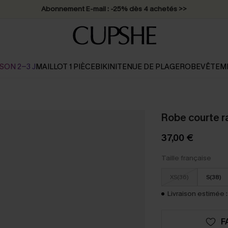
Abonnement E-mail : -25% dès 4 achetés >>
SON 2-3 J
MAILLOT 1 PIÈCE
BIKINI
TENUE DE PLAGE
ROBE
VÊTEM
Robe courte r
37,00 €
Taille française
XS(36)
S(38)
Livraison estimée :
F