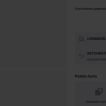
Sunchasers gagnero
LIVRAISON 
RETOURS F
Inscrivez-vou
Points forts
Impression spé