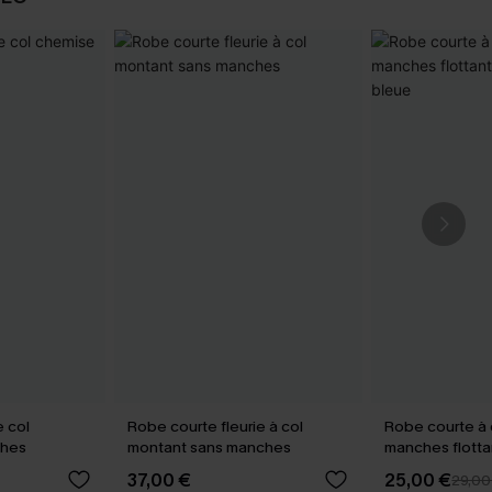
 col
Robe courte fleurie à col
Robe courte à 
ches
montant sans manches
manches flott
rayures bleue
37,00 €
25,00 €
29,00