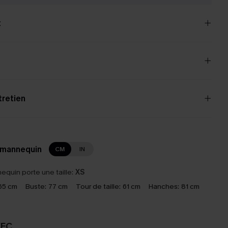
t
tretien
 mannequin
CM
IN
equin porte une taille:
XS
65 cm
Buste:
77 cm
Tour de taille:
61 cm
Hanches:
81 cm
VEC