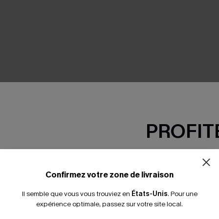
SEMBLE
PROFITE
-15% dès 2 A
*Un code par command
Confirmez votre zone de livraison
Il semble que vous vous trouviez en
États-Unis
.
Pour une
expérience optimale, passez sur votre site local.