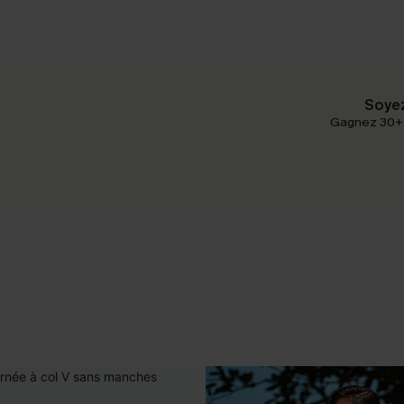
Soyez
Gagnez 30+ p