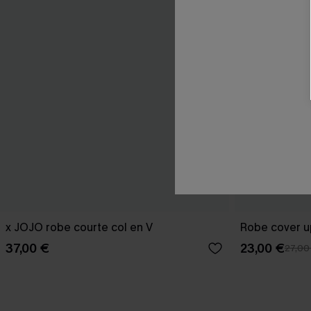
x JOJO robe courte col en V
Robe cover u
37,00 €
23,00 €
27,00