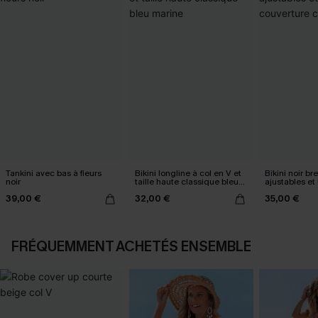
Tankini avec bas à fleurs
Bikini longline à col en V et
Bikini noir bre
noir
taille haute classique bleu
ajustables et
marine
classique
39,00 €
32,00 €
35,00 €
FRÉQUEMMENT ACHETÉS ENSEMBLE