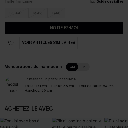
Taille française
Guide des tailles
S(38/40)
M(42)
L(44)
NOTIFIEZ-MOI
VOIR ARTICLES SIMILAIRES
Mensurations du mannequin
CM
IN
Le mannequin porte une taille:
S
Taille:
171 cm
Buste:
88 cm
Tour de taille:
64 cm
Hanches:
95 cm
ACHETEZ‑LE AVEC