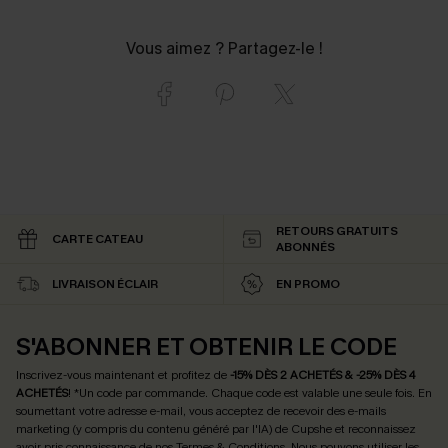
Vous aimez ? Partagez-le !
RETOURS GRATUITS
CARTE CATEAU
ABONNÉS
LIVRAISON ÉCLAIR
EN PROMO
S'ABONNER ET OBTENIR LE CODE
Inscrivez-vous maintenant et profitez de
-15% DÈS 2 ACHETÉS & -25% DÈS 4
ACHETÉS
! *Un code par commande. Chaque code est valable une seule fois.
En
soumettant votre adresse e-mail, vous acceptez de recevoir des e-mails
marketing (y compris du contenu généré par l'IA) de Cupshe et reconnaissez
avoir pris connaissance de nos
Termes & Conditions
. Nous pouvons utiliser les