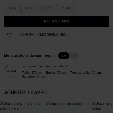
S(38)
M(40)
L(42/44)
XL(46)
NOTIFIEZ-MOI
VOIR ARTICLES SIMILAIRES
Mensurations du mannequin
CM
IN
Le mannequin porte une taille:
S
Taille:
173 cm
Buste:
78 cm
Tour de taille:
60 cm
Hanches:
84 cm
ACHETEZ‑LE AVEC