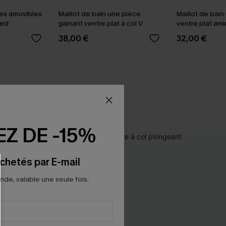
lles amovibles
Maillot de bain une pièce
Maillot de bai
ard
gainant ventre plat à col V
ventre plat am
38,00 €
32,00 €
Z DE -15%
chetés par E-mail
e, valable une seule fois.