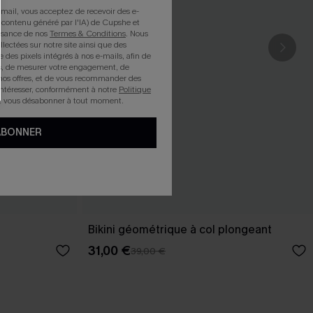
mail, vous acceptez de recevoir des e-
 contenu généré par l'IA) de Cupshe et
issance de nos
Termes & Conditions
. Nous
llectées sur notre site ainsi que des
e des pixels intégrés à nos e-mails, afin de
rts, de mesurer votre engagement, de
nos offres, et de vous recommander des
intéresser, conformément à notre
Politique
z vous désabonner à tout moment.
ABONNER
Bikini géométrique à col plongeant
31,00 €
39,00 €