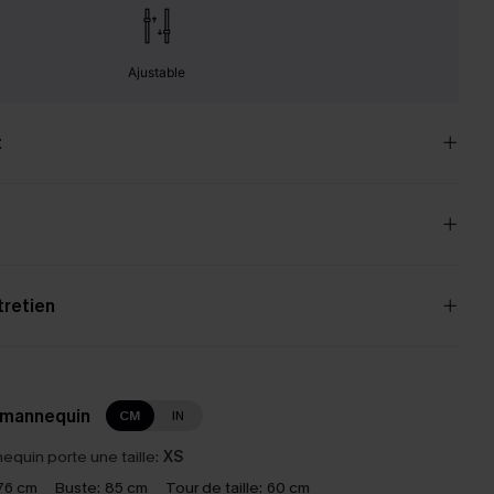
Ajustable
t
tretien
 mannequin
CM
IN
equin porte une taille:
XS
76 cm
Buste:
85 cm
Tour de taille:
60 cm