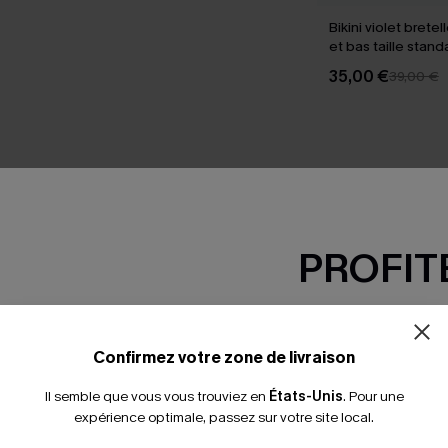
Bikini violet brete
et bas taille stand
35,00 €
39,00 €
SEMBLE
PROFITE
-15% dès 2 A
*Un code par command
Confirmez votre zone de livraison
Il semble que vous vous trouviez en
États-Unis
.
Pour une
expérience optimale, passez sur votre site local.