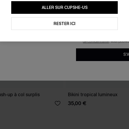
En soumettant votre adresse e-
ALLER SUR CUPSHE-US
mails marketing (y compris du
reconnaissez avoir pris conna
pouvons utiliser les données co
technologies de suivi, telles qu
RESTER ICI
savoir si ceux-ci ont été ouve
personnaliser nos contenus et 
produits susceptibles de vous 
de confidentialité
. Vous pouve
S'
push-up à col surplis
Bikini tropical lumineux
35,00 €