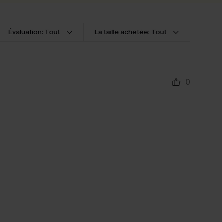
Évaluation: Tout
La taille achetée: Tout
0