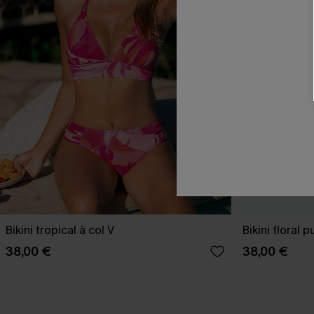
Bikini tropical à col V
Bikini floral 
38,00 €
38,00 €