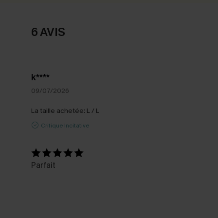
6 AVIS
k****
09/07/2026
La taille achetée:
L / L
Critique Incitative
Parfait