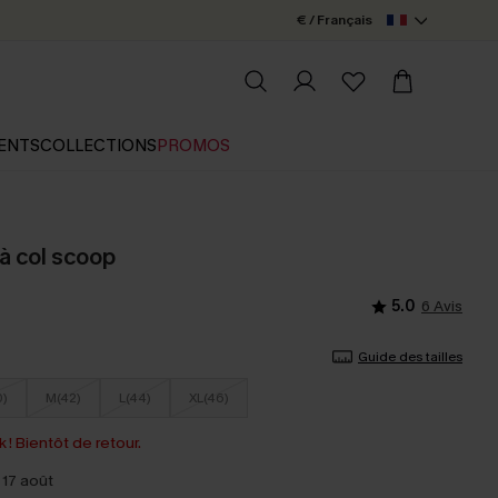
€ / Français
ENTS
COLLECTIONS
PROMOS
 à col scoop
5.0
6 Avis
Guide des tailles
0)
M(42)
L(44)
XL(46)
 ! Bientôt de retour.
 17 août