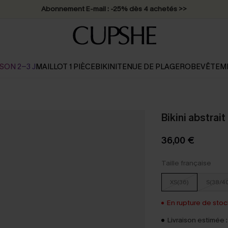
Abonnement E-mail : -25% dès 4 achetés >>
SON 2-3 J
MAILLOT 1 PIÈCE
BIKINI
TENUE DE PLAGE
ROBE
VÊTEM
Bikini abstrait
36,00 €
Taille française
XS(36)
S(38/4
En rupture de stock
Livraison estimée :