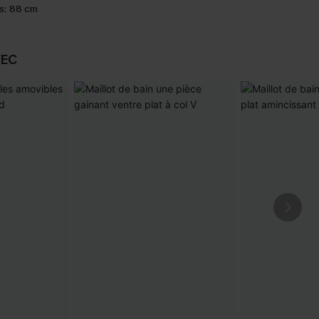
s:
88 cm
VEC