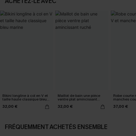
ACHETEZ‑LE AVEC
Bikini longline à col en V et
Maillot de bain une pièce
Robe courte n
taille haute classique bleu
ventre plat amincissant
manches cou
marine
ruché
32,00 €
32,00 €
37,00 €
FRÉQUEMMENT ACHETÉS ENSEMBLE