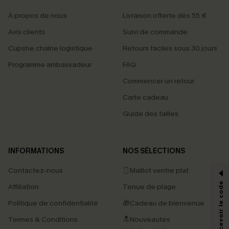
À propos de nous
Livraison offerte dès 55 €
Avis clients
Suivi de commande
Cupshe chaîne logistique
Retours faciles sous 30 jours
Programme ambassadeur
FAQ
Commencer un retour
Carte cadeau
Guide des tailles
PROFITEZ DE -15%
INFORMATIONS
NOS SÉLECTIONS
-15% dès 2 Achetés par E-mail
Contactez-nous
🩱Maillot ventre plat
*Un code par commande, valable une seule fois.
Affiliation
Tenue de plage
Politique de confidentialité
🎁Cadeau de bienvenue
Termes & Conditions
🔝Nouveautés
En soumettant votre adresse e-mail, vous acceptez de recevoir des e-mails