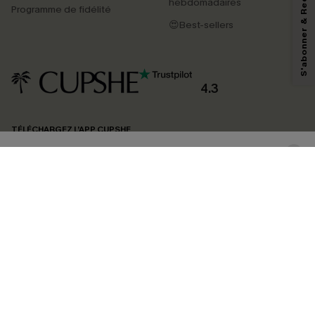
S'abonner & Recevoir le code
marketing (y compris du contenu généré par l'IA) de Cupshe et
hebdomadaires
Programme de fidélité
reconnaissez avoir pris connaissance de nos
Termes & Conditions
. Nous
pouvons utiliser les données collectées sur notre site ainsi que des
😍Best-sellers
technologies de suivi, telles que des pixels intégrés à nos e-mails, afin de
savoir si ceux-ci ont été ouverts, de mesurer votre engagement, de
personnaliser nos contenus et nos offres, et de vous recommander des
produits susceptibles de vous intéresser, conformément à notre
Politique de
confidentialité
. Vous pouvez vous désabonner à tout moment.
4.3
S'ABONNER
TÉLÉCHARGEZ L’APP CUPSHE
SUIVEZ-NOUS
©2026 CUPSHE FRANCE