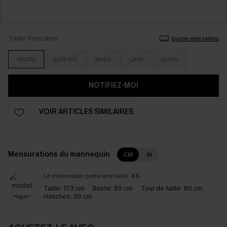
Taille française
Guide des tailles
XS(36)
S(38/40)
M(42)
L(44)
XL(46)
NOTIFIEZ-MOI
VOIR ARTICLES SIMILAIRES
Mensurations du mannequin
CM
IN
Le mannequin porte une taille:
XS
Taille:
173 cm
Buste:
85 cm
Tour de taille:
60 cm
Hanches:
90 cm