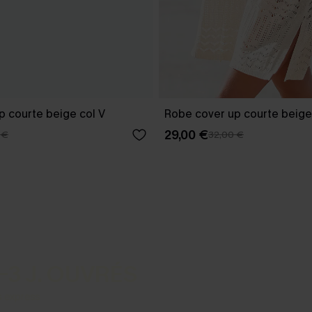
p courte beige col V
Robe cover up courte beige
29,00 €
 €
32,00 €
-3 J. OUVRÉS
s express