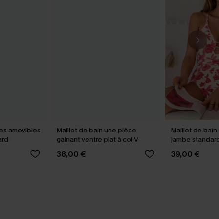
lles amovibles
Maillot de bain une pièce
Maillot de bain
ard
gainant ventre plat à col V
jambe standard
38,00 €
39,00 €