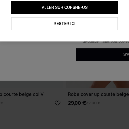
En soumettant votre adresse e-
ALLER SUR CUPSHE-US
mails marketing (y compris du
reconnaissez avoir pris conna
pouvons utiliser les données co
technologies de suivi, telles qu
RESTER ICI
savoir si ceux-ci ont été ouve
personnaliser nos contenus et 
produits susceptibles de vous 
de confidentialité
. Vous pouve
S'
p courte beige col V
Robe cover up courte beige
29,00 €
 €
32,00 €