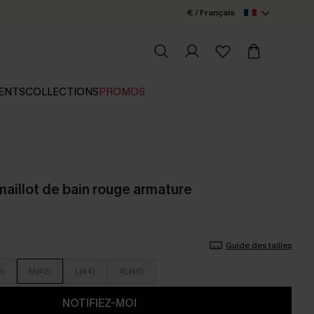
€ / Français
ENTS
COLLECTIONS
PROMOS
aillot de bain rouge armature
Guide des tailles
0)
M(42)
L(44)
XL(46)
NOTIFIEZ-MOI