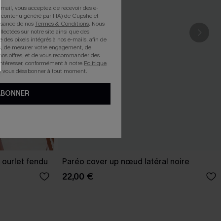
mail, vous acceptez de recevoir des e-
 contenu généré par l'IA) de Cupshe et
issance de nos
Termes & Conditions
. Nous
llectées sur notre site ainsi que des
e des pixels intégrés à nos e-mails, afin de
rts, de mesurer votre engagement, de
nos offres, et de vous recommander des
intéresser, conformément à notre
Politique
z vous désabonner à tout moment.
ABONNER
 ourlet fendu
Paréo cover up nœud latéral noire
22,00 €