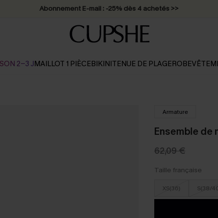
Abonnement E-mail : -25% dès 4 achetés >>
SON 2-3 J
MAILLOT 1 PIÈCE
BIKINI
TENUE DE PLAGE
ROBE
VÊTEM
Armature
Ensemble de m
62,09 €
Taille française
XS(36)
S(38/4