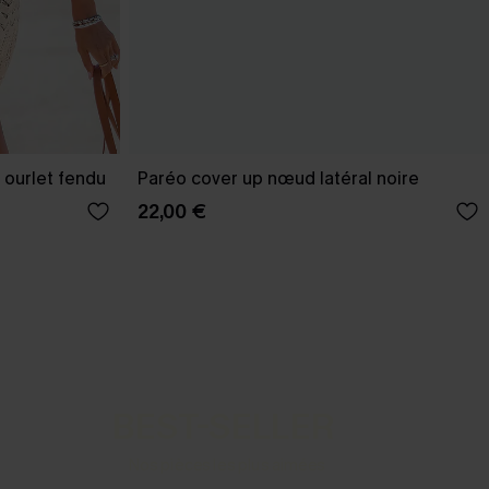
 ourlet fendu
Paréo cover up nœud latéral noire
22,00 €
BEST-SELLER
Nos pièces les plus aimées