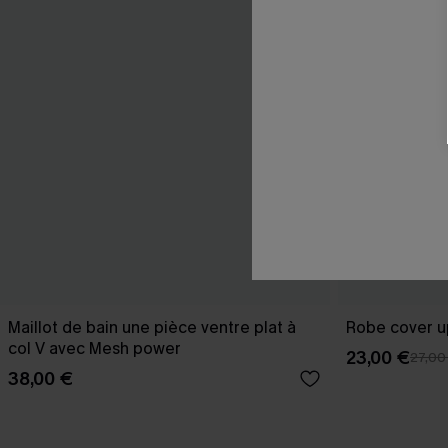
Maillot de bain une pièce ventre plat à
Robe cover u
col V avec Mesh power
23,00 €
27,00
38,00 €