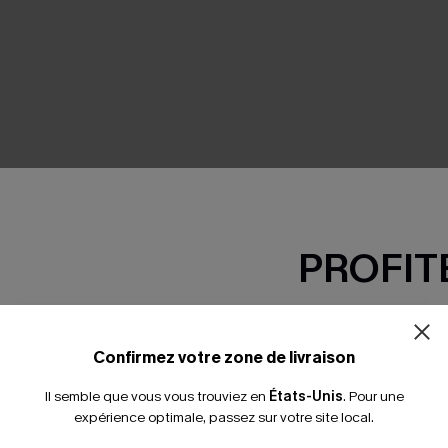
SEMBLE
PROFITE
-15% dès 2 A
*Un code par command
Confirmez votre zone de livraison
Il semble que vous vous trouviez en
États-Unis
.
Pour une
expérience optimale, passez sur votre site local.