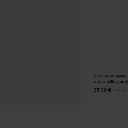
Bikini violet brete
et bas taille stand
35,00 €
39,00 €