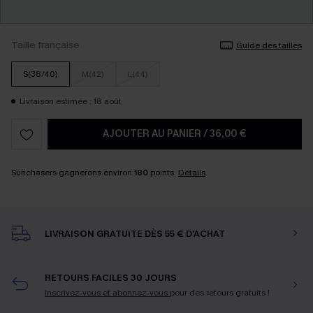
Taille française
Guide des tailles
S(38/40)
M(42)
L(44)
Livraison estimée : 18 août
AJOUTER AU PANIER
/
36,00 €
Sunchasers gagnerons environ
180
points.
Détails
LIVRAISON GRATUITE DÈS 55 € D'ACHAT
RETOURS FACILES 30 JOURS
Inscrivez-vous et abonnez-vous
pour des retours gratuits !