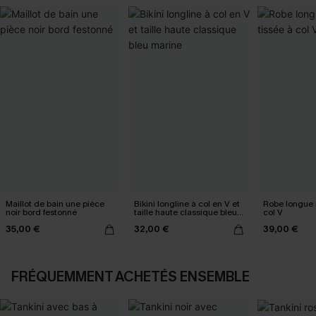
Maillot de bain une pièce
Bikini longline à col en V et
Robe longue n
noir bord festonné
taille haute classique bleu
col V
marine
35,00 €
32,00 €
39,00 €
FRÉQUEMMENT ACHETÉS ENSEMBLE