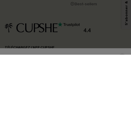
pouvons utiliser les données collectées sur notre site ainsi que des
😍Best-sellers
technologies de suivi, telles que des pixels intégrés à nos e-mails, afin de
savoir si ceux-ci ont été ouverts, de mesurer votre engagement, de
personnaliser nos contenus et nos offres, et de vous recommander des
produits susceptibles de vous intéresser, conformément à notre
Politique de
confidentialité
. Vous pouvez vous désabonner à tout moment.
4.4
S'ABONNER
TÉLÉCHARGEZ L’APP CUPSHE
SUIVEZ-NOUS
©2026 CUPSHE FRANCE
Voir nôtre
déclaration d'accessibilité
et notre
politique de confidentialité.