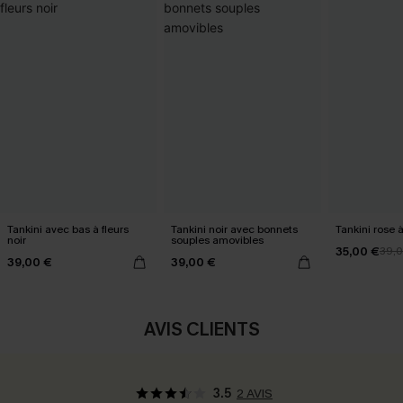
Tankini avec bas à fleurs
Tankini noir avec bonnets
Tankini rose à
noir
souples amovibles
35,00 €
39,
39,00 €
39,00 €
AVIS CLIENTS
3.5
2 AVIS