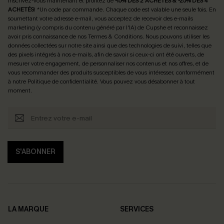
Inscrivez-vous maintenant et profitez de
-15% DÈS 2 ACHETÉS & -25% DÈS 4
ACHETÉS
! *Un code par commande. Chaque code est valable une seule fois.
En
soumettant votre adresse e-mail, vous acceptez de recevoir des e-mails
marketing (y compris du contenu généré par l'IA) de Cupshe et reconnaissez
avoir pris connaissance de nos
Termes & Conditions
. Nous pouvons utiliser les
données collectées sur notre site ainsi que des technologies de suivi, telles que
des pixels intégrés à nos e-mails, afin de savoir si ceux-ci ont été ouverts, de
mesurer votre engagement, de personnaliser nos contenus et nos offres, et de
vous recommander des produits susceptibles de vous intéresser, conformément
à notre
Politique de confidentialité
. Vous pouvez vous désabonner à tout
moment.
S'ABONNER
LA MARQUE
SERVICES