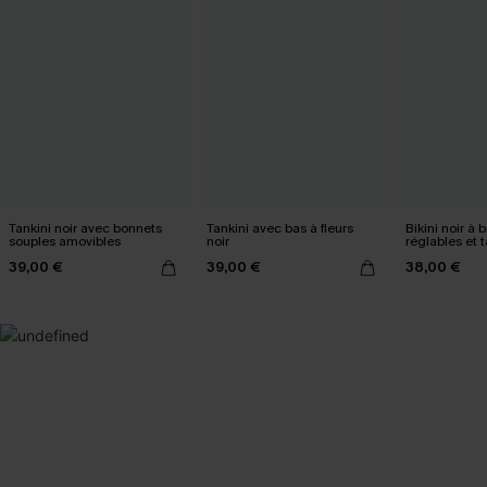
Tankini noir avec bonnets
Tankini avec bas à fleurs
Bikini noir à b
souples amovibles
noir
réglables et t
39,00 €
39,00 €
38,00 €
SELECTION 2-3 J. OUVRÉS
BEST-SELLER
Vos favoris express
Nos pièces les plus aimées
DÉCOUVRIR
DÉCOUVRIR