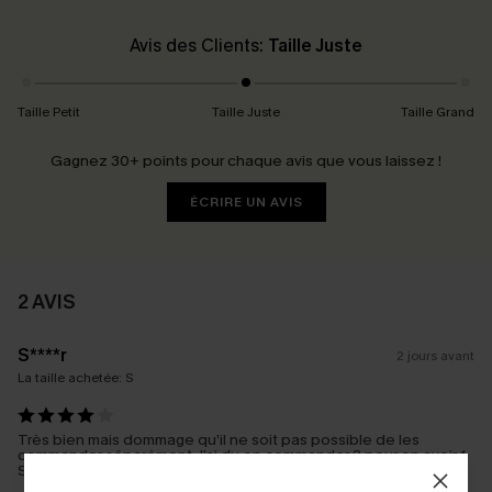
Avis des Clients:
Taille Juste
Taille Petit
Taille Juste
Taille Grand
Gagnez 30+ points pour chaque avis que vous laissez !
ÉCRIRE UN AVIS
2 AVIS
S****r
2 jours avant
La taille achetée:
S
Très bien mais dommage qu’il ne soit pas possible de les
commander séparément J’ai du en commander 2 pour en avoir 1
Sinon la qualité bien 👍🏻