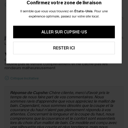
Confirmez votre zone de livraison
Critique Incitative
Il semble que vous vous trouviez en
États-Unis
.
Pour une
expérience optimale, passez sur votre site local.
0
ALLER SUR CUPSHE-US
j****
23/06/2026
La taille achetée:
S
RESTER ICI
C'est joli mais le haut est assez court et un peu serré donc ne
couvre pas le ventre complètement et ne cache pas les
rondeurs malheureusement
Critique Incitative
Réponse de Cupshe:
Chère cliente, merci d'avoir pris le
temps de nous faire part de vos commentaires. Nous
sommes ravis d'apprendre que vous appréciez le maillot de
bain. Cependant, nous sommes désolés que la coupe et la
couvrance du haut n'aient pas pleinement répondu à vos
attentes. Concernant la longueur et la coupe du haut, nous
comprenons que la couvrance et le confort sont essentiels
lors du choix d'un maillot de bain. Ce modèle est conçu avec
une silhouette plus courte et plus tendance, mais nous