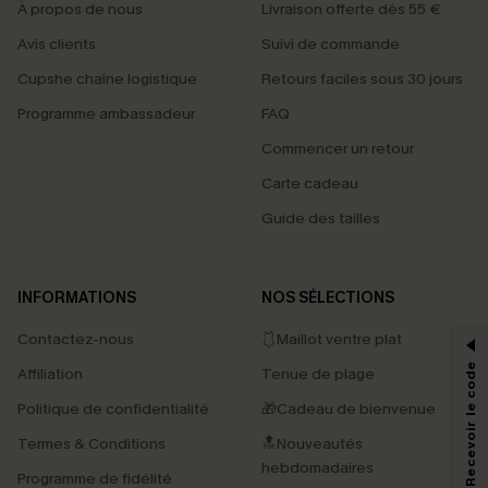
À propos de nous
Livraison offerte dès 55 €
Avis clients
Suivi de commande
Cupshe chaîne logistique
Retours faciles sous 30 jours
Programme ambassadeur
FAQ
Commencer un retour
Carte cadeau
Guide des tailles
PROFITEZ DE -15%
INFORMATIONS
NOS SÉLECTIONS
-15% dès 2 Achetés par E-mail
Contactez-nous
🩱Maillot ventre plat
*Un code par commande, valable une seule fois.
S'abonner & Recevoir le code
Affiliation
Tenue de plage
Politique de confidentialité
🎁Cadeau de bienvenue
Termes & Conditions
🔝Nouveautés
En soumettant votre adresse e-mail, vous acceptez de recevoir des e-mails
marketing (y compris du contenu généré par l'IA) de Cupshe et
hebdomadaires
Programme de fidélité
reconnaissez avoir pris connaissance de nos
Termes & Conditions
. Nous