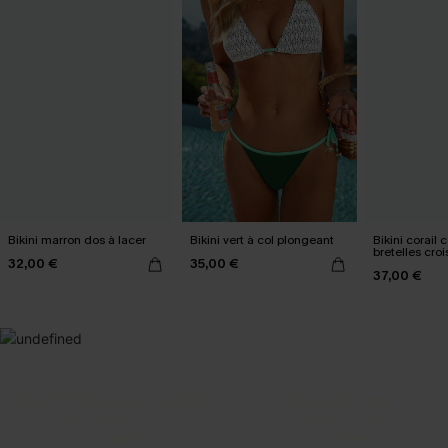
Bikini marron dos à lacer
Bikini vert à col plongeant
Bikini corail c
bretelles cro
32,00 €
35,00 €
37,00 €
SELECTION 2-3 J. OUVRÉS
BEST-SELLER
Vos favoris express
Nos pièces les plus aimées
DÉCOUVRIR
DÉCOUVRIR