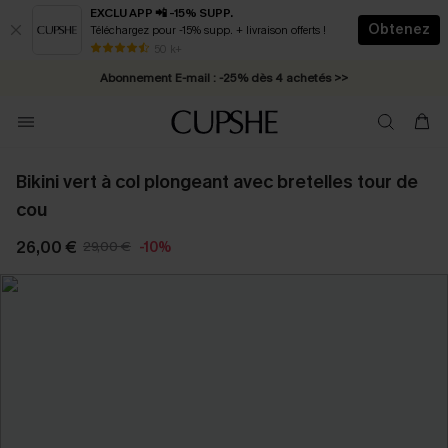
EXCLU APP 📲 -15% SUPP.
Obtenez
Téléchargez pour -15% supp. + livraison offerts !
* Livraison éclair 2-3 jours ouvrés >>
50 k+
Abonnement E-mail : -25% dès 4 achetés >>
Bikini vert à col plongeant avec bretelles tour de
cou
26,00 €
29,00 €
-10%