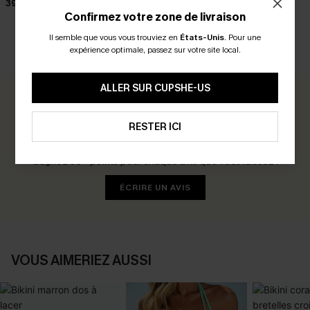
39,00 €
32,00 €
Confirmez votre zone de livraison
Il semble que vous vous trouviez en
États-Unis
.
Pour une
expérience optimale, passez sur votre site local.
AVIS CLIENTS
ALLER SUR CUPSHE-US
0.0
RESTER ICI
Soyez le Premier à Donner Votre Avis
Gagnez 30+ points pour chaque avis que vous laissez !
ÉCRIRE UN AVIS
VOUS AIMERIEZ AUSSI