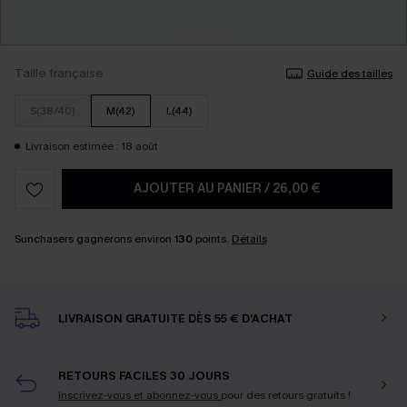
Taille française
Guide des tailles
S(38/40)
M(42)
L(44)
Livraison estimée : 18 août
AJOUTER AU PANIER
/
26,00 €
Sunchasers gagnerons environ
130
points.
Détails
LIVRAISON GRATUITE DÈS 55 € D'ACHAT
RETOURS FACILES 30 JOURS
Inscrivez-vous et abonnez-vous
pour des retours gratuits !