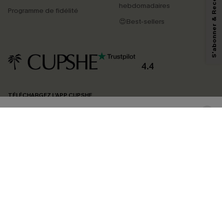
S'abonner & Recevoir le code
marketing (y compris du contenu généré par l'IA) de Cupshe et
hebdomadaires
Programme de fidélité
reconnaissez avoir pris connaissance de nos
Termes & Conditions
. Nous
pouvons utiliser les données collectées sur notre site ainsi que des
😍Best-sellers
technologies de suivi, telles que des pixels intégrés à nos e-mails, afin de
savoir si ceux-ci ont été ouverts, de mesurer votre engagement, de
personnaliser nos contenus et nos offres, et de vous recommander des
produits susceptibles de vous intéresser, conformément à notre
Politique de
confidentialité
. Vous pouvez vous désabonner à tout moment.
4.4
S'ABONNER
TÉLÉCHARGEZ L’APP CUPSHE
SUIVEZ-NOUS
©2026 CUPSHE FRANCE