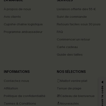
LA MARQUE
SERVICES
À propos de nous
Livraison offerte dès 55 €
Avis clients
Suivi de commande
Cupshe chaîne logistique
Retours faciles sous 30 jours
Programme ambassadeur
FAQ
Commencer un retour
Carte cadeau
Guide des tailles
PROFITEZ DE -15%
INFORMATIONS
NOS SÉLECTIONS
-15% dès 2 Achetés par E-mail
Contactez-nous
🩱Maillot ventre plat
*Un code par commande, valable une seule fois.
Affiliation
Tenue de plage
Politique de confidentialité
🎁Cadeau de bienvenue
Termes & Conditions
🔝Nouveautés
En soumettant votre adresse e-mail, vous acceptez de recevoir des e-mails