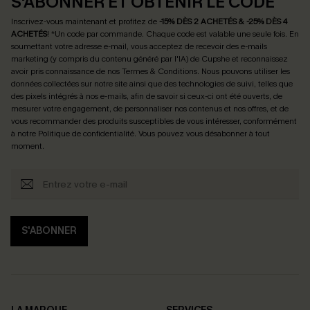
S'ABONNER ET OBTENIR LE CODE
Inscrivez-vous maintenant et profitez de
-15% DÈS 2 ACHETÉS & -25% DÈS 4
ACHETÉS
! *Un code par commande. Chaque code est valable une seule fois.
En
soumettant votre adresse e-mail, vous acceptez de recevoir des e-mails
marketing (y compris du contenu généré par l'IA) de Cupshe et reconnaissez
avoir pris connaissance de nos
Termes & Conditions
. Nous pouvons utiliser les
données collectées sur notre site ainsi que des technologies de suivi, telles que
des pixels intégrés à nos e-mails, afin de savoir si ceux-ci ont été ouverts, de
mesurer votre engagement, de personnaliser nos contenus et nos offres, et de
vous recommander des produits susceptibles de vous intéresser, conformément
à notre
Politique de confidentialité
. Vous pouvez vous désabonner à tout
moment.
S'ABONNER