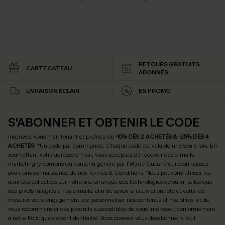
RETOURS GRATUITS
CARTE CATEAU
ABONNÉS
LIVRAISON ÉCLAIR
EN PROMO
S'ABONNER ET OBTENIR LE CODE
Inscrivez-vous maintenant et profitez de
-15% DÈS 2 ACHETÉS & -25% DÈS 4
ACHETÉS
! *Un code par commande. Chaque code est valable une seule fois.
En
soumettant votre adresse e-mail, vous acceptez de recevoir des e-mails
marketing (y compris du contenu généré par l'IA) de Cupshe et reconnaissez
avoir pris connaissance de nos
Termes & Conditions
. Nous pouvons utiliser les
données collectées sur notre site ainsi que des technologies de suivi, telles que
des pixels intégrés à nos e-mails, afin de savoir si ceux-ci ont été ouverts, de
mesurer votre engagement, de personnaliser nos contenus et nos offres, et de
vous recommander des produits susceptibles de vous intéresser, conformément
à notre
Politique de confidentialité
. Vous pouvez vous désabonner à tout