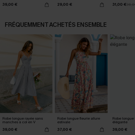
39,00 €
29,00 €
31,00 €
36,0
FRÉQUEMMENT ACHETÉS ENSEMBLE
Robe longue rayée sans
Robe longue fleurie allure
Robe longue 
manches à col en V
estivale
élégante
39,00 €
37,00 €
39,00 €