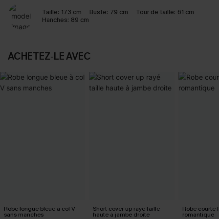
Taille:
173 cm
Buste:
79 cm
Tour de taille:
61 cm
Hanches:
89 cm
ACHETEZ‑LE AVEC
Robe longue bleue à col V
Short cover up rayé taille
Robe courte f
sans manches
haute à jambe droite
romantique