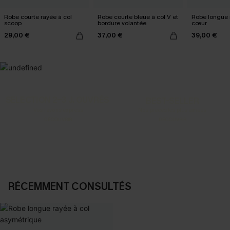
Robe courte rayée à col
Robe courte bleue à col V et
Robe longue n
scoop
bordure volantée
cœur
29,00 €
37,00 €
39,00 €
SELECTION 2-3 J. OUVRÉS
BEST-SELLER
Vos favoris express
Nos pièces les plus aimées
DÉCOUVRIR
DÉCOUVRIR
RÉCEMMENT CONSULTÉS