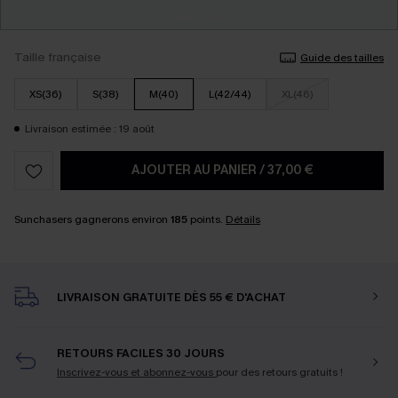
Taille française
Guide des tailles
XS(36)
S(38)
M(40)
L(42/44)
XL(46)
Livraison estimée : 19 août
AJOUTER AU PANIER
/
37,00 €
Sunchasers gagnerons environ
185
points.
Détails
LIVRAISON GRATUITE DÈS 55 € D'ACHAT
RETOURS FACILES 30 JOURS
Inscrivez-vous et abonnez-vous
pour des retours gratuits !