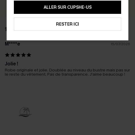
ALLER SUR CUPSHE-US
RESTER ICI
1 AVIS
M****e
15/07/2026
Jolie !
Robe originale et jolie. Doublée au niveau du bustre mais pas sur
le reste du vêtement. Pas de transparence. J'aime beaucoup !