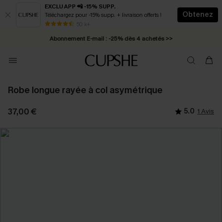
EXCLU APP 📲 -15% SUPP.
Obtenez
Téléchargez pour -15% supp. + livraison offerts !
* Livraison éclair 2-3 jours ouvrés >>
50 k+
Abonnement E-mail : -25% dès 4 achetés >>
Robe longue rayée à col asymétrique
37,00 €
5.0
1 Avis