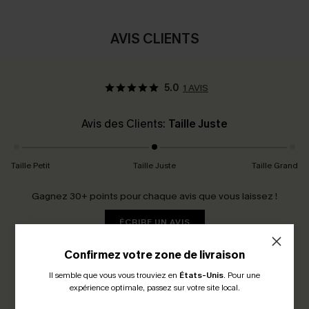
AVIS CLIENTS
5.0
1 AVIS
Avis des Clients:
Taille Juste
Taille Petit
Taille Juste
Taille Grand
Gagnez 30+ points pour chaque avis que vous laissez !
ÉCRIRE UN AVIS
Confirmez votre zone de livraison
Il semble que vous vous trouviez en
États-Unis
.
Pour une
expérience optimale, passez sur votre site local.