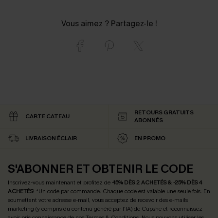
Vous aimez ? Partagez-le !
RETOURS GRATUITS
CARTE CATEAU
ABONNÉS
LIVRAISON ÉCLAIR
EN PROMO
S'ABONNER ET OBTENIR LE CODE
Inscrivez-vous maintenant et profitez de
-15% DÈS 2 ACHETÉS & -25% DÈS 4
ACHETÉS
! *Un code par commande. Chaque code est valable une seule fois.
En
soumettant votre adresse e-mail, vous acceptez de recevoir des e-mails
marketing (y compris du contenu généré par l'IA) de Cupshe et reconnaissez
avoir pris connaissance de nos
Termes & Conditions
. Nous pouvons utiliser les