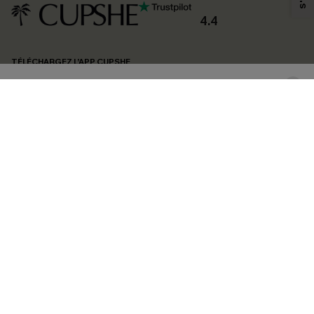
produits susceptibles de vous intéresser, conformément à notre
Politique de
confidentialité
. Vous pouvez vous désabonner à tout moment.
4.4
S'ABONNER
TÉLÉCHARGEZ L’APP CUPSHE
SUIVEZ-NOUS
©2026 CUPSHE FRANCE
Voir nôtre
déclaration d'accessibilité
et notre
politique de confidentialité.
Gestion des cookies