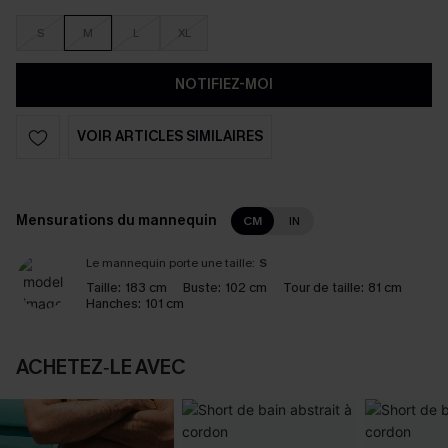
S
M
L
XL
NOTIFIEZ-MOI
VOIR ARTICLES SIMILAIRES
Mensurations du mannequin
CM
IN
Le mannequin porte une taille:
S
Taille:
183 cm
Buste:
102 cm
Tour de taille:
81 cm
Hanches:
101 cm
ACHETEZ‑LE AVEC