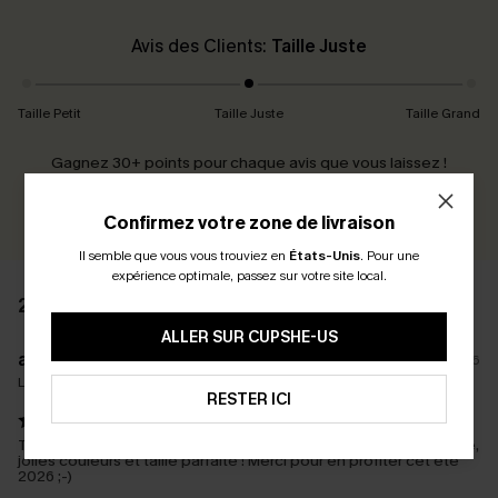
Avis des Clients:
Taille Juste
Taille Petit
Taille Juste
Taille Grand
Gagnez 30+ points pour chaque avis que vous laissez !
ÉCRIRE UN AVIS
Confirmez votre zone de livraison
Il semble que vous vous trouviez en
États-Unis
.
Pour une
expérience optimale, passez sur votre site local.
2 AVIS
ALLER SUR CUPSHE-US
a****
15/05/2026
La taille achetée:
M
RESTER ICI
Toujours satisfaite des produits et de la livraison ! Bonne qualité,
jolies couleurs et taille parfaite ! Merci pour en profiter cet été
2026 ;-)