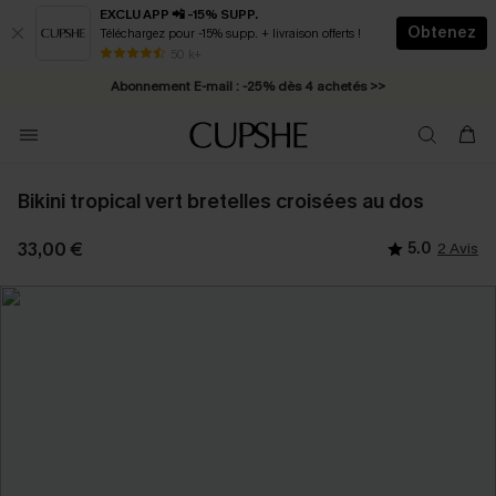
EXCLU APP 📲 -15% SUPP.
Obtenez
Téléchargez pour -15% supp. + livraison offerts !
* Livraison éclair 2-3 jours ouvrés >>
50 k+
Abonnement E-mail : -25% dès 4 achetés >>
Bikini tropical vert bretelles croisées au dos
33,00 €
5.0
2 Avis