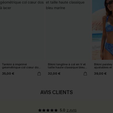
Tankini à imprimé
Bikini longline à col en V et
Bikini paisley
géométrique col cœur dos
taille haute classique bleu
ajustables et 
à lacer
marine
haute
35,00 €
32,00 €
39,00 €
AVIS CLIENTS
5.0
2 AVIS