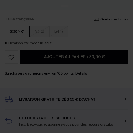
Taille française
Guide des tailles
S(38/40)
M(42)
L(44)
Livraison estimée : 18 août
AJOUTER AU PANIER
/
33,00 €
Sunchasers gagnerons environ
165
points.
Détails
LIVRAISON GRATUITE DÈS 55 € D'ACHAT
RETOURS FACILES 30 JOURS
Inscrivez-vous et abonnez-vous
pour des retours gratuits !