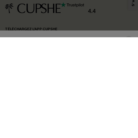
produits susceptibles de vous intéresser, conformément à notre
Politique de
confidentialité
. Vous pouvez vous désabonner à tout moment.
4.4
S'ABONNER
TÉLÉCHARGEZ L’APP CUPSHE
SUIVEZ-NOUS
©2026 CUPSHE FRANCE
Voir nôtre
déclaration d'accessibilité
et notre
politique de confidentialité.
Gestion des cookies