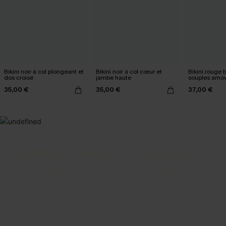
Bikini noir à col plongeant et
Bikini noir à col cœur et
Bikini rouge 
dos croisé
jambe haute
souples amov
35,00 €
35,00 €
37,00 €
SELECTION 2-3 J. OUVRÉS
BEST-SELLER
Vos favoris express
Nos pièces les plus aimées
DÉCOUVRIR
DÉCOUVRIR