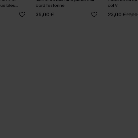
que bleu
bord festonné
col V
35,00 €
23,00 €
27,00