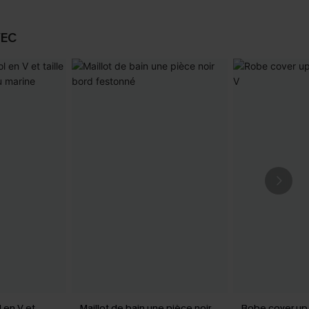
VEC
l en V et
Maillot de bain une pièce noir
Robe cover up