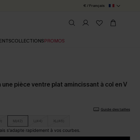
€ / Français
ENTS
COLLECTIONS
PROMOS
n une pièce ventre plat amincissant à col en V
Guide des tailles
0)
M(42)
L(44)
XL(46)
ais s'adapte rapidement à vos courbes.