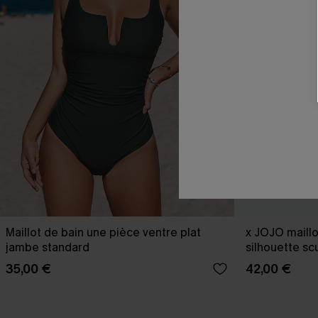
Maillot de bain une pièce ventre plat
x JOJO maillo
jambe standard
silhouette sc
35,00 €
42,00 €