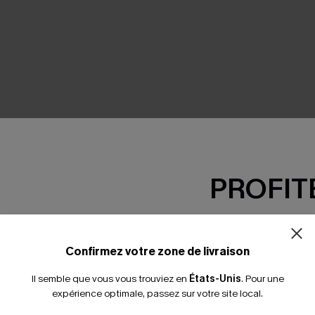
SEMBLE
PROFITE
-15% dès 2 A
*Un code par command
Confirmez votre zone de livraison
Il semble que vous vous trouviez en
États-Unis
.
Pour une
expérience optimale, passez sur votre site local.