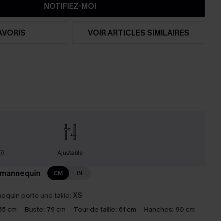
NOTIFIEZ-MOI
AVORIS
VOIR ARTICLES SIMILAIRES
Ajustable
 mannequin
CM
IN
equin porte une taille:
XS
65 cm
Buste:
79 cm
Tour de taille:
61 cm
Hanches:
90 cm