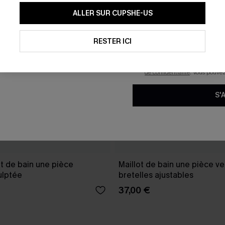
En soumettant votre adresse e-
ALLER SUR CUPSHE-US
mails marketing (y compris du
reconnaissez avoir pris conna
pouvons utiliser les données co
technologies de suivi, telles qu
RESTER ICI
savoir si ceux-ci ont été ouve
personnaliser nos contenus et 
produits susceptibles de vous 
de confidentialité
. Vous pouve
S'
t de bain une pièce
Maillot de bain une pièce ver
ulptée
bretelles ajustables
37,00 €