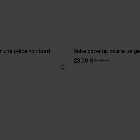
in une pièce noir bord
Robe cover up courte beige
23,00 €
27,00 €
-3 J. OUVRÉS
s express