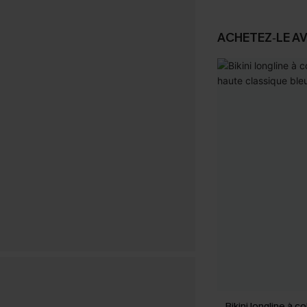
ACHETEZ‑LE A
Bikini longline à co