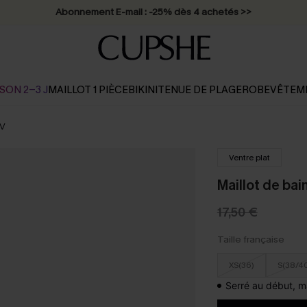
Abonnement E-mail : -25% dès 4 achetés >>
SON 2-3 J
MAILLOT 1 PIÈCE
BIKINI
TENUE DE PLAGE
ROBE
VÊTEM
 V
Ventre plat
Maillot de bai
17,50 €
Taille française
XS(36)
S(38/4
Serré au début, m