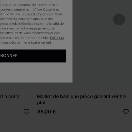
mail, vous acceptez de recevoir des e-
 contenu généré par l'IA) de Cupshe et
issance de nos
Termes & Conditions
. Nous
llectées sur notre site ainsi que des
e des pixels intégrés à nos e-mails, afin de
rts, de mesurer votre engagement, de
nos offres, et de vous recommander des
intéresser, conformément à notre
Politique
z vous désabonner à tout moment.
ABONNER
t à col V
Maillot de bain une pièce gainant ventre
plat
38,00 €