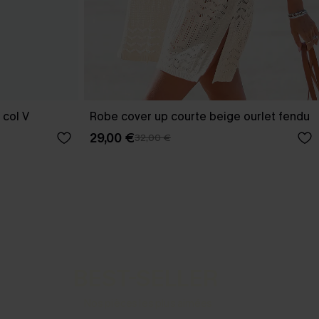
 col V
Robe cover up courte beige ourlet fendu
29,00 €
32,00 €
BEST-SELLER
Nos pièces les plus aimées