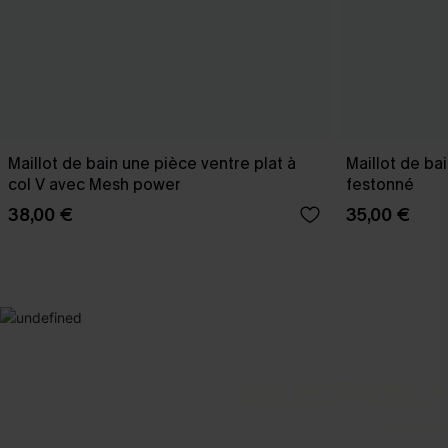
Maillot de bain une pièce ventre plat à
Maillot de ba
col V avec Mesh power
festonné
38,00 €
35,00 €
SELECTION 2
Vos favori