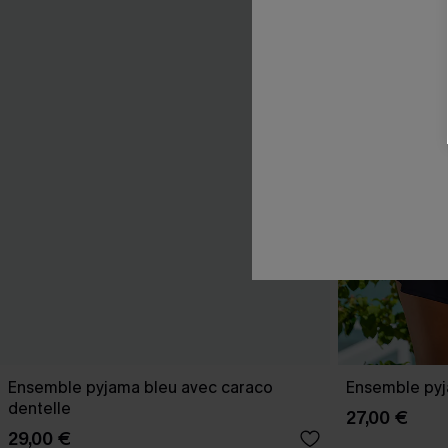
Ensemble pyjama bleu avec caraco
Ensemble pyj
dentelle
27,00 €
29,00 €