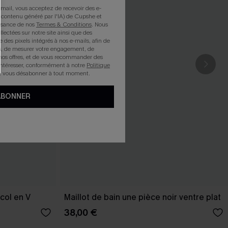
mail, vous acceptez de recevoir des e-
 contenu généré par l'IA) de Cupshe et
issance de nos
Termes & Conditions
. Nous
llectées sur notre site ainsi que des
e des pixels intégrés à nos e-mails, afin de
rts, de mesurer votre engagement, de
nos offres, et de vous recommander des
intéresser, conformément à notre
Politique
z vous désabonner à tout moment.
ABONNER
col en V
Maillot de bain une pièce noir ventre plat
38,00 €