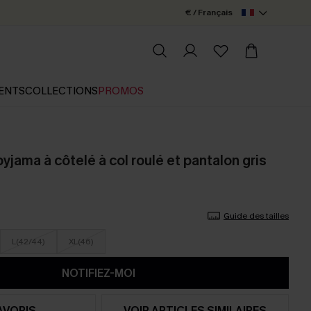
€ / Français
ENTS
COLLECTIONS
PROMOS
jama à côtelé à col roulé et pantalon gris
Guide des tailles
L(42/44)
XL(46)
NOTIFIEZ-MOI
AVORIS
VOIR ARTICLES SIMILAIRES