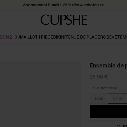
* Livraison éclair 2-3 jours ouvrés >>
SON 2-3 J
MAILLOT 1 PIÈCE
BIKINI
TENUE DE PLAGE
ROBE
VÊTEM
Ensemble de py
25,90 €
Taille française
S(38)
M(40)
F