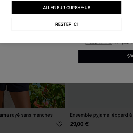
En soumettant votre adresse e-
ALLER SUR CUPSHE-US
mails marketing (y compris du
reconnaissez avoir pris conna
pouvons utiliser les données co
technologies de suivi, telles qu
RESTER ICI
savoir si ceux-ci ont été ouve
personnaliser nos contenus et 
produits susceptibles de vous 
de confidentialité
. Vous pouve
S'
ama rayé sans manches
Ensemble pyjama léopard à 
29,00 €