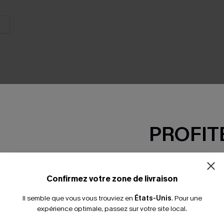
PROFITE
SEMBLE
-15% dès 2 A
*Un code par command
Confirmez votre zone de livraison
Il semble que vous vous trouviez en
États-Unis
.
Pour une
expérience optimale, passez sur votre site local.