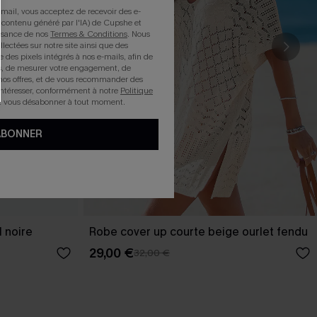
mail, vous acceptez de recevoir des e-
 contenu généré par l'IA) de Cupshe et
issance de nos
Termes & Conditions
. Nous
llectées sur notre site ainsi que des
e des pixels intégrés à nos e-mails, afin de
rts, de mesurer votre engagement, de
nos offres, et de vous recommander des
intéresser, conformément à notre
Politique
z vous désabonner à tout moment.
ABONNER
 noire
Robe cover up courte beige ourlet fendu
29,00 €
32,00 €