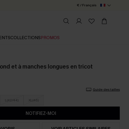
€ / Français
ENTS
COLLECTIONS
PROMOS
l rond et à manches longues en tricot
Guide des tailles
L(42/44)
XL(46)
NOTIFIEZ-MOI
AVORIS
VOIR ARTICLES SIMILAIRES