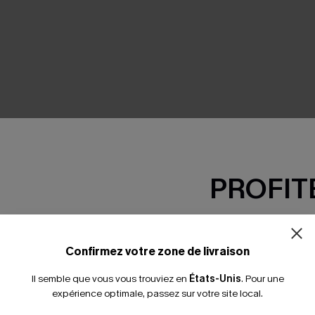
SEMBLE
PROFITE
-15% dès 2 A
*Un code par command
Confirmez votre zone de livraison
Il semble que vous vous trouviez en
États-Unis
.
Pour une
expérience optimale, passez sur votre site local.