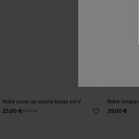
Robe cover up courte beige col V
Robe longue n
23,00 €
39,00 €
27,00 €