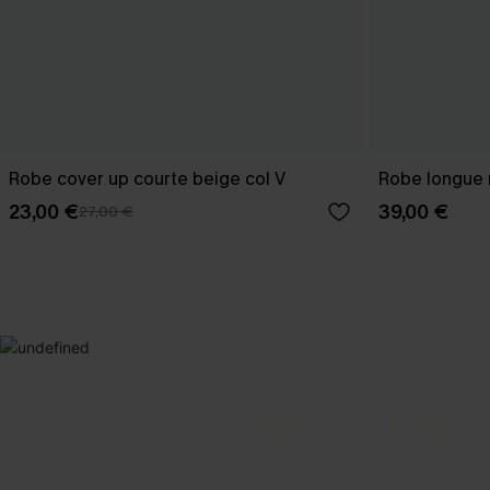
Robe cover up courte beige col V
Robe longue n
23,00 €
39,00 €
27,00 €
SELECTION 2
Vos favori