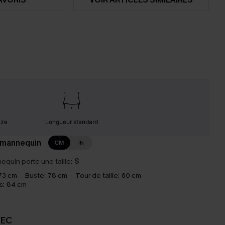
ize
Longueur standard
 mannequin
CM
IN
equin porte une taille:
S
73 cm
Buste:
78 cm
Tour de taille:
60 cm
s:
84 cm
VEC