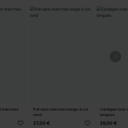
nd manches
Pull sans manches beige à col
Cardigan rose 
rond
longues
27,00 €
39,00 €