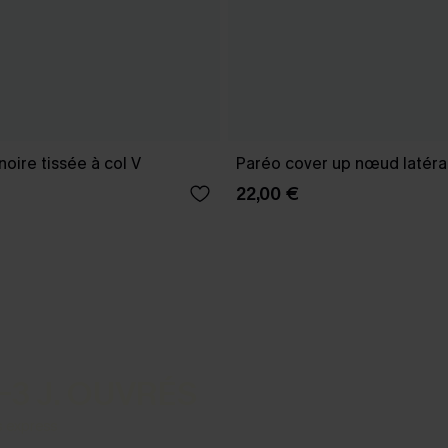
oire tissée à col V
Paréo cover up nœud latéral
22,00 €
-3 J. OUVRÉS
s express