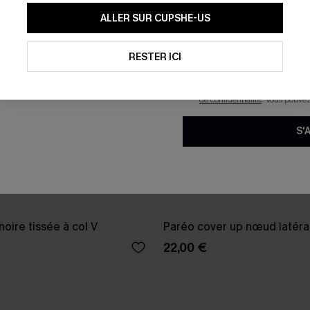
En soumettant votre adresse e-
ALLER SUR CUPSHE-US
mails marketing (y compris du
reconnaissez avoir pris conna
pouvons utiliser les données co
technologies de suivi, telles qu
RESTER ICI
savoir si ceux-ci ont été ouve
personnaliser nos contenus et 
produits susceptibles de vous 
de confidentialité
. Vous pouve
S'
oire tissée à col V
Paréo cover up nœud latéral
22,00 €