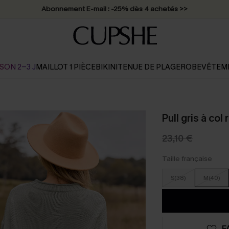
Abonnement E-mail : -25% dès 4 achetés >>
SON 2-3 J
MAILLOT 1 PIÈCE
BIKINI
TENUE DE PLAGE
ROBE
VÊTEM
Pull gris à co
23,10 €
Taille française
S(38)
M(40)
F