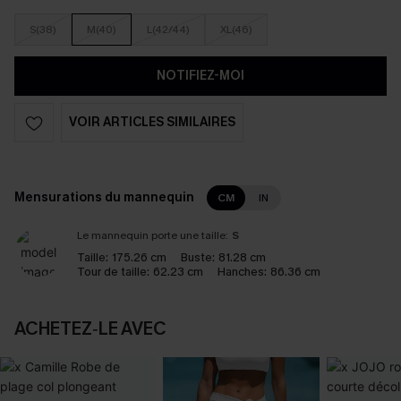
S(38)
M(40)
L(42/44)
XL(46)
NOTIFIEZ-MOI
VOIR ARTICLES SIMILAIRES
Mensurations du mannequin
CM
IN
Le mannequin porte une taille:
S
Taille:
175.26 cm
Buste:
81.28 cm
Tour de taille:
62.23 cm
Hanches:
86.36 cm
ACHETEZ‑LE AVEC