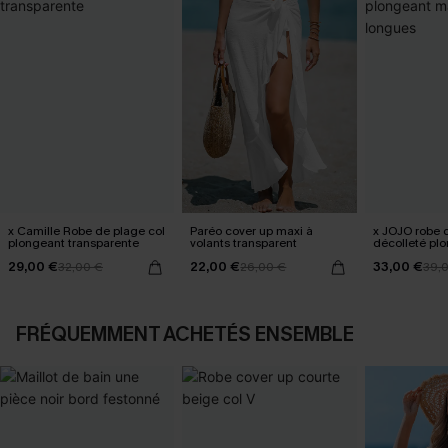
x Camille Robe de plage col
Paréo cover up maxi à
x JOJO robe 
plongeant transparente
volants transparent
décolleté pl
manches lon
29,00 €
22,00 €
33,00 €
32,00 €
26,00 €
39,
FRÉQUEMMENT ACHETÉS ENSEMBLE