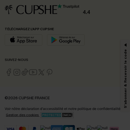
4.4
PROFITEZ DE -15%
TÉLÉCHARGEZ L’APP CUPSHE
-15% dès 2 Achetés par E-mail
*Un code par commande, valable une seule fois.
S'abonner & Recevoir le code
SUIVEZ-NOUS
En soumettant votre adresse e-mail, vous acceptez de recevoir des e-mails
marketing (y compris du contenu généré par l'IA) de Cupshe et
reconnaissez avoir pris connaissance de nos
Termes & Conditions
. Nous
pouvons utiliser les données collectées sur notre site ainsi que des
technologies de suivi, telles que des pixels intégrés à nos e-mails, afin de
savoir si ceux-ci ont été ouverts, de mesurer votre engagement, de
©2026 CUPSHE FRANCE
personnaliser nos contenus et nos offres, et de vous recommander des
produits susceptibles de vous intéresser, conformément à notre
Politique de
Voir nôtre
déclaration d'accessibilité
et notre
politique de confidentialité.
confidentialité
. Vous pouvez vous désabonner à tout moment.
Gestion des cookies
S'ABONNER