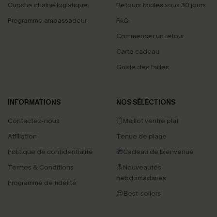
Cupshe chaîne logistique
Retours faciles sous 30 jours
Programme ambassadeur
FAQ
Commencer un retour
Carte cadeau
Guide des tailles
INFORMATIONS
NOS SÉLECTIONS
Contactez-nous
🩱Maillot ventre plat
Affiliation
Tenue de plage
Politique de confidentialité
🎁Cadeau de bienvenue
Termes & Conditions
🔝Nouveautés
hebdomadaires
Programme de fidélité
😍Best-sellers