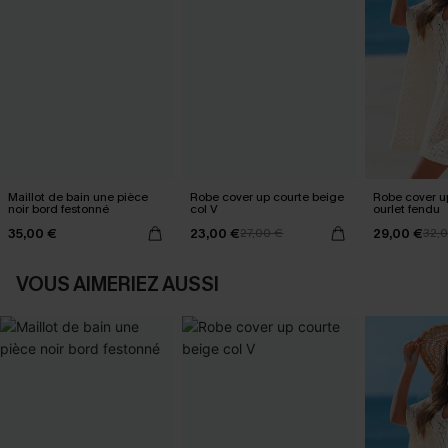
Maillot de bain une pièce
Robe cover up courte beige
Robe cover u
noir bord festonné
col V
ourlet fendu
35,00 €
23,00 €
29,00 €
27,00 €
32,
VOUS AIMERIEZ AUSSI