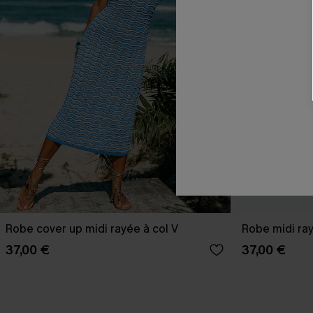
Robe cover up midi rayée à col V
Robe midi ray
37,00 €
37,00 €