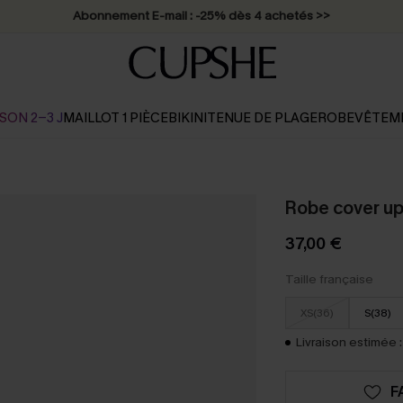
Abonnement E-mail : -25% dès 4 achetés >>
SON 2-3 J
MAILLOT 1 PIÈCE
BIKINI
TENUE DE PLAGE
ROBE
VÊTEM
Robe cover up
37,00 €
Taille française
XS(36)
S(38)
Livraison estimée :
F