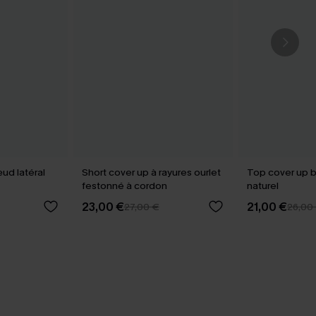
ud latéral
Short cover up à rayures ourlet
Top cover up b
festonné à cordon
naturel
23,00 €
21,00 €
27,00 €
26,00