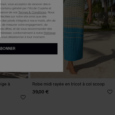
mail, vous acceptez de recevoir des e-
 contenu généré par l'IA) de Cupshe et
issance de nos
Termes & Conditions
. Nous
llectées sur notre site ainsi que des
e des pixels intégrés à nos e-mails, afin de
rts, de mesurer votre engagement, de
nos offres, et de vous recommander des
intéresser, conformément à notre
Politique
z vous désabonner à tout moment.
ABONNER
ige à
Robe midi rayée en tricot à col scoop
39,00 €