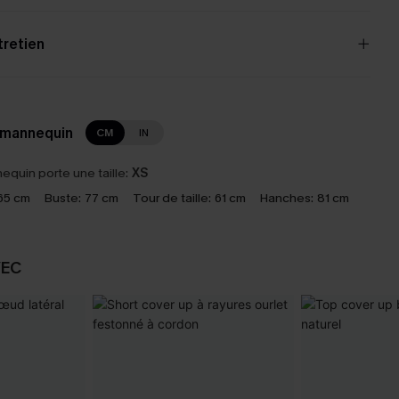
tretien
 mannequin
CM
IN
equin porte une taille:
XS
65 cm
Buste:
77 cm
Tour de taille:
61 cm
Hanches:
81 cm
VEC