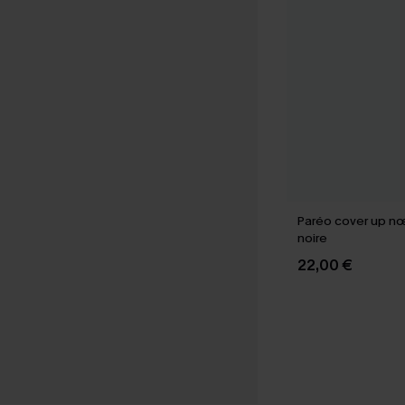
Paréo cover up nœ
noire
22,00 €