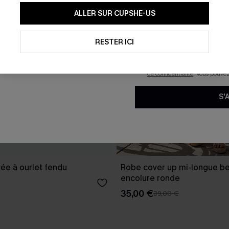
En soumettant votre adresse e-
ALLER SUR CUPSHE-US
mails marketing (y compris du
reconnaissez avoir pris conna
pouvons utiliser les données co
technologies de suivi, telles qu
RESTER ICI
savoir si ceux-ci ont été ouve
personnaliser nos contenus et 
produits susceptibles de vous 
de confidentialité
. Vous pouve
S'
ée à ourlet fendu
Robe cover up mi-longue be
encolure ronde
35,00 €
39,00 €