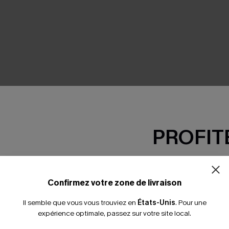
SEMBLE
PROFITE
-15% dès 2 A
*Un code par command
Confirmez votre zone de livraison
Il semble que vous vous trouviez en
États-Unis
.
Pour une
expérience optimale, passez sur votre site local.