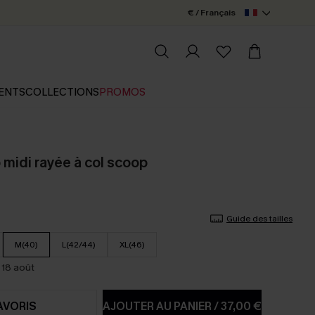
€ / Français
ENTS
COLLECTIONS
PROMOS
 midi rayée à col scoop
Guide des tailles
M(40)
L(42/44)
XL(46)
 18 août
AVORIS
AJOUTER AU PANIER
/
37,00 €