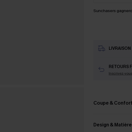
Sunchasers gagnero
LIVRAISON 
RETOURS F
Inscrivez-vou
Coupe & Confor
Design & Matière