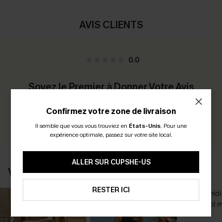
AVIS CLIENTS
0.0
Soyez le Premier à Donner Votre Avis
Gagnez 30+ points pour chaque avis que vous laissez !
Confirmez votre zone de livraison
ÉCRIRE UN AVIS
Il semble que vous vous trouviez en
États-Unis
.
Pour une
expérience optimale, passez sur votre site local.
ALLER SUR CUPSHE-US
VOUS AIMERIEZ AUSSI
RESTER ICI