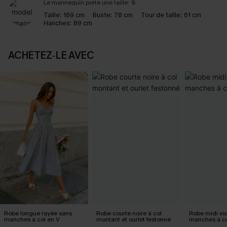
Le mannequin porte une taille:
S
Taille:
169 cm
Buste:
78 cm
Tour de taille:
61 cm
Hanches:
89 cm
ACHETEZ‑LE AVEC
Robe longue rayée sans
Robe courte noire à col
Robe midi vio
manches à col en V
montant et ourlet festonné
manches à co