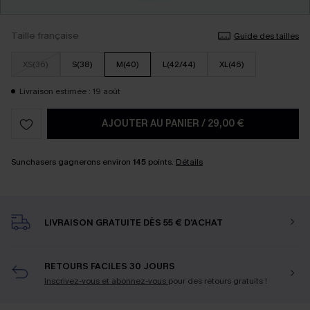
Taille française
Guide des tailles
XS(36)
S(38)
M(40)
L(42/44)
XL(46)
Livraison estimée : 19 août
AJOUTER AU PANIER
/
29,00 €
Sunchasers gagnerons environ
145
points.
Détails
LIVRAISON GRATUITE DÈS 55 € D'ACHAT
RETOURS FACILES 30 JOURS
Inscrivez-vous et abonnez-vous
pour des retours gratuits !