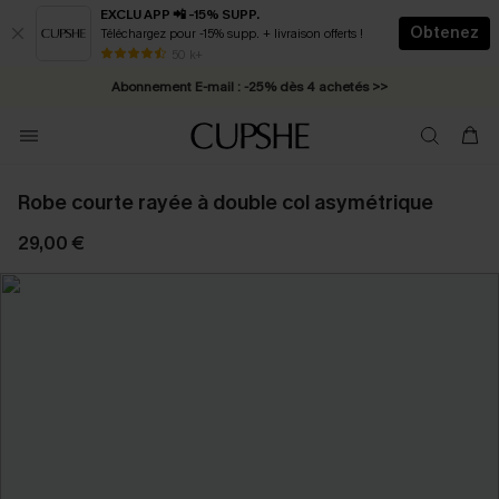
EXCLU APP 📲 -15% SUPP.
Obtenez
Téléchargez pour -15% supp. + livraison offerts !
* Livraison éclair 2-3 jours ouvrés >>
50 k+
Abonnement E-mail : -25% dès 4 achetés >>
Robe courte rayée à double col asymétrique
29,00 €