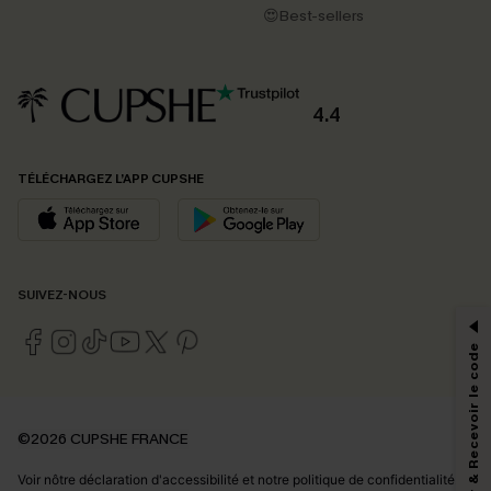
😍Best-sellers
4.4
TÉLÉCHARGEZ L’APP CUPSHE
PROFITEZ DE -15%
SUIVEZ-NOUS
-15% dès 2 Achetés par E-mail
*Un code par commande, valable une seule fois.
S'abonner & Recevoir le code
En soumettant votre adresse e-mail, vous acceptez de recevoir des e-mails
©2026 CUPSHE FRANCE
marketing (y compris du contenu généré par l'IA) de Cupshe et
reconnaissez avoir pris connaissance de nos
Termes & Conditions
. Nous
Voir nôtre
déclaration d'accessibilité
et notre
politique de confidentialité.
pouvons utiliser les données collectées sur notre site ainsi que des