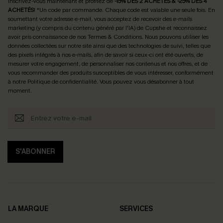
Inscrivez-vous maintenant et profitez de
-15% DÈS 2 ACHETÉS & -25% DÈS 4
ACHETÉS
! *Un code par commande. Chaque code est valable une seule fois.
En
soumettant votre adresse e-mail, vous acceptez de recevoir des e-mails
marketing (y compris du contenu généré par l'IA) de Cupshe et reconnaissez
avoir pris connaissance de nos
Termes & Conditions
. Nous pouvons utiliser les
données collectées sur notre site ainsi que des technologies de suivi, telles que
des pixels intégrés à nos e-mails, afin de savoir si ceux-ci ont été ouverts, de
mesurer votre engagement, de personnaliser nos contenus et nos offres, et de
vous recommander des produits susceptibles de vous intéresser, conformément
à notre
Politique de confidentialité
. Vous pouvez vous désabonner à tout
moment.
S'ABONNER
LA MARQUE
SERVICES