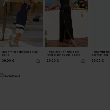
Robe midi colorblock à col
Robe longue noire à col
Robe midi fleu
carré
rond et fendu sur le côté
col montant
39,00 €
39,00 €
39,00 €
SELECTION 2-3 J. OUVRÉS
BEST-SELLER
Vos favoris express
Nos pièces les plus aimées
DÉCOUVRIR
DÉCOUVRIR