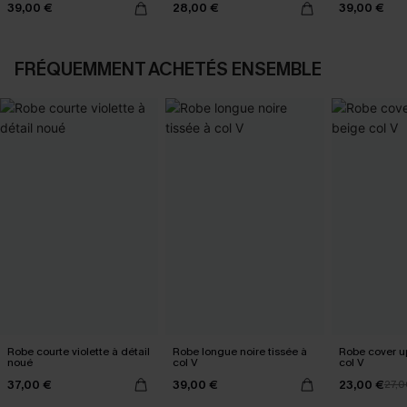
39,00 €
28,00 €
39,00 €
FRÉQUEMMENT ACHETÉS ENSEMBLE
Robe courte violette à détail
Robe longue noire tissée à
Robe cover u
noué
col V
col V
37,00 €
39,00 €
23,00 €
27,0