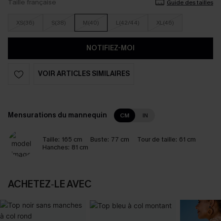
Taille française
Guide des tailles
XS(36)
S(38)
M(40)
L(42/44)
XL(46)
NOTIFIEZ-MOI
VOIR ARTICLES SIMILAIRES
Mensurations du mannequin
CM
IN
Taille:
165 cm
Buste:
77 cm
Tour de taille:
61 cm
Hanches:
81 cm
ACHETEZ‑LE AVEC