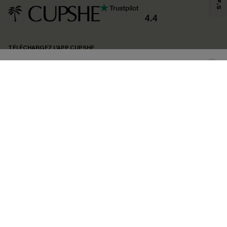
produits susceptibles de vous intéresser, conformément à notre
Politique de
confidentialité
. Vous pouvez vous désabonner à tout moment.
4.4
S'ABONNER
TÉLÉCHARGEZ L’APP CUPSHE
SUIVEZ-NOUS
©2026 CUPSHE FRANCE
Voir nôtre
déclaration d'accessibilité
et notre
politique de confidentialité.
Gestion des cookies