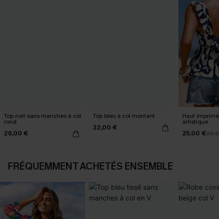
Top noir sans manches à col
Top bleu à col montant
Haut imprimé 
rond
artistique
32,00 €
29,00 €
25,00 €
29,
FRÉQUEMMENT ACHETÉS ENSEMBLE